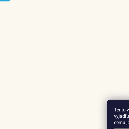
Tento 
vyjadřu
čemu j