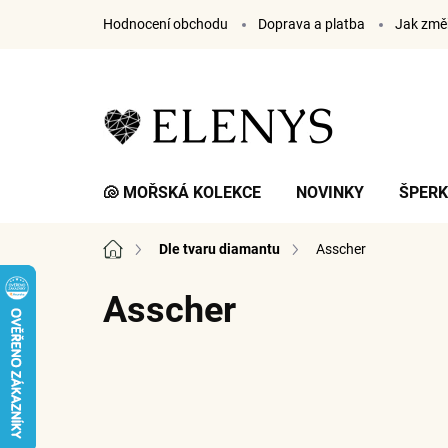
Přejít
Hodnocení obchodu
Doprava a platba
Jak změř
na
obsah
🐚 MOŘSKÁ KOLEKCE
NOVINKY
ŠPER
Domů
Dle tvaru diamantu
Asscher
Asscher