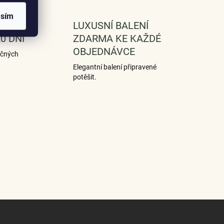
asím
NA A
LUXUSNÍ BALENÍ
0 DNÍ
ZDARMA KE KAŽDÉ
OBJEDNÁVCE
ečných
Elegantní balení připravené
potěšit.