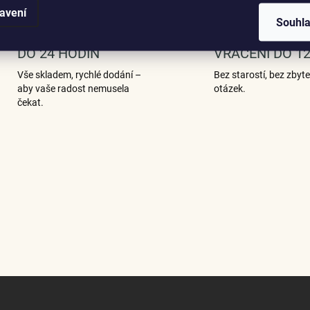
avení
Souhl
EXPRESNÍ ODESLÁNÍ
SNADNÁ VÝMĚ
DO 24 HODIN
VRÁCENÍ DO 12
Vše skladem, rychlé dodání –
Bez starostí, bez zbyt
aby vaše radost nemusela
otázek.
čekat.