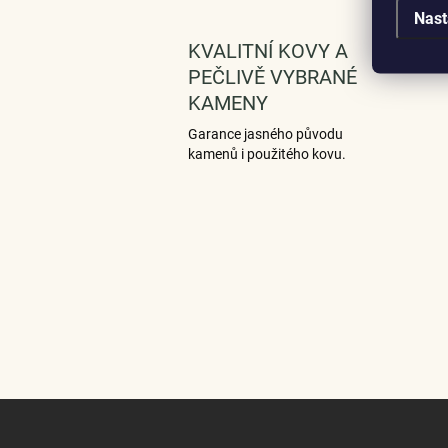
Nast
KVALITNÍ KOVY A
PEČLIVĚ VYBRANÉ
KAMENY
Garance jasného původu
kamenů i použitého kovu.
Z
á