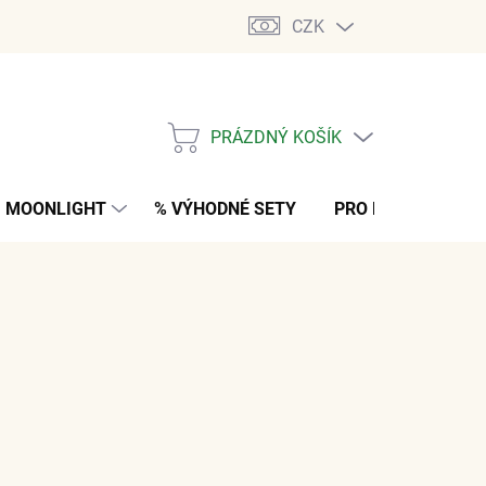
CZK
PRÁZDNÝ KOŠÍK
NÁKUPNÍ
KOŠÍK
MOONLIGHT
% VÝHODNÉ SETY
PRO MUŽE
K