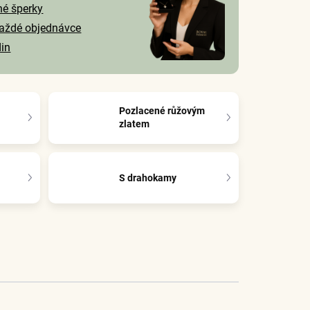
né šperky
každé objednávce
din
Pozlacené růžovým
zlatem
S drahokamy