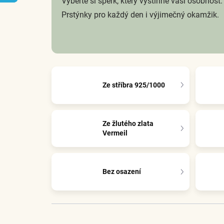
Vyberte si šperk, který vystihne vaši osobnost.
Prstýnky pro každý den i výjimečný okamžik.
Ze stříbra 925/1000
Ze žlutého zlata
Vermeil
Bez osazení
Ř