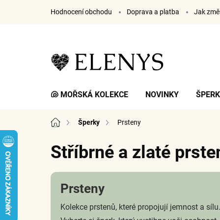
Přejít
Hodnocení obchodu
Doprava a platba
Jak změř
na
obsah
🐚 MOŘSKÁ KOLEKCE
NOVINKY
ŠPER
Domů
Šperky
Prsteny
Stříbrné a zlaté prste
Prsteny
Kolekce prstenů, které propojují jemnost a sílu