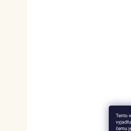
SKLADEM
(3 KS)
ELENYS Rozkvetlá příroda
Tento 
prsten ze sterlingového stříbra 925
vyjadřu
čemu j
999 Kč
DETAIL