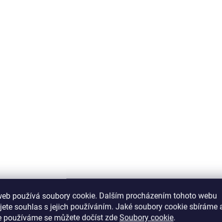
SKLADEM
(1 KS)
ELENYS Třpytivá barevná linie
web používá soubory cookie. Dalším procházením tohoto webu
prsten ze sterlingového stříbra 925
jete souhlas s jejich používáním. Jaké soubory cookie sbíráme 
e používáme se můžete dočíst zde
Soubory cookie
.
1 099 Kč
DETAIL