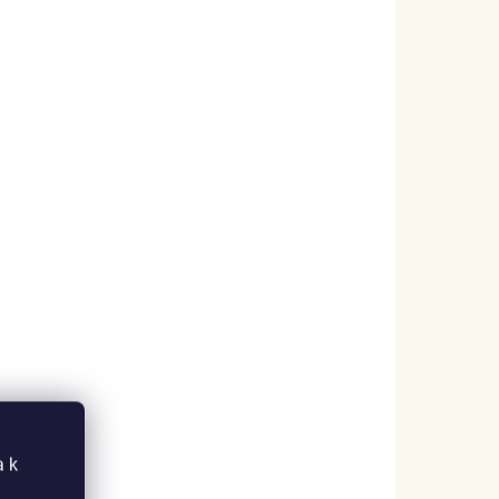
★
★
★
★
★
Obchod informuje o každém kroku a
brzké dodání je samozřejmostí!
a k