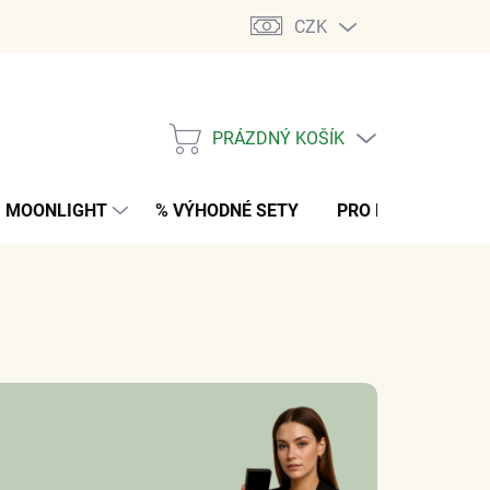
CZK
PRÁZDNÝ KOŠÍK
NÁKUPNÍ
KOŠÍK
MOONLIGHT
% VÝHODNÉ SETY
PRO MUŽE
K