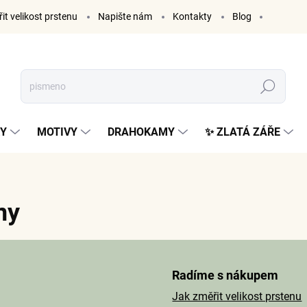
it velikost prstenu
Napište nám
Kontakty
Blog
Hledat
KY
MOTIVY
DRAHOKAMY
✨ ZLATÁ ZÁŘE
ny
Radíme s nákupem
.
Jak změřit velikost prstenu