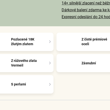
14× silnější zlacení než běž
Dárkové balení zdarma ke 
Expresní odeslání do 24 ho
Pozlacené 18K
Z čisté prémiové
žlutým zlatem
oceli
Z růžového zlata
Zásnubní
Vermeil
S perlami