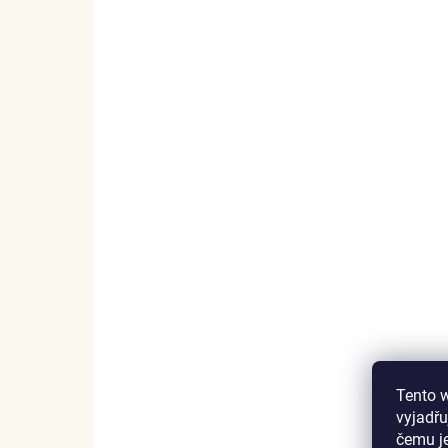
Elenys stříbrný prsten Drop s
měsíčním drahokamem 14K růžové
zlato Vermeil
2 978 Kč
DETAIL
Tento 
vyjadřu
čemu j