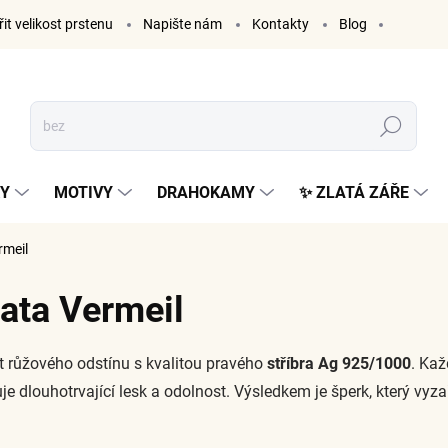
it velikost prstenu
Napište nám
Kontakty
Blog
Hledat
KY
MOTIVY
DRAHOKAMY
✨ ZLATÁ ZÁŘE
rmeil
lata Vermeil
t růžového odstínu s kvalitou pravého
stříbra Ag 925/1000
. Kaž
uje dlouhotrvající lesk a odolnost. Výsledkem je šperk, který vyz