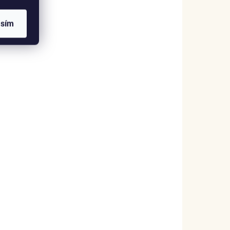
asím
SKLADEM
(>5 KS)
Elenys prsten s měsíčním
drahokamem Srdce 14K růžové zlato
Vermeil
1 999 Kč
DETAIL