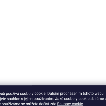
Elenys prsten s měsíčním
drahokamem Květina 14K růžové
zlato Vermeil
2 599 Kč
DETAIL
web používá soubory cookie. Dalším procházením tohoto webu
jete souhlas s jejich používáním. Jaké soubory cookie sbíráme 
e používáme se můžete dočíst zde
Soubory cookie
.