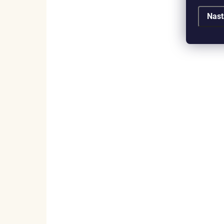
Nast
SKLADEM
(2 KS)
Elenys prsten s drahokamy 14K
růžové zlato Vermeil
2 999 Kč
DETAIL