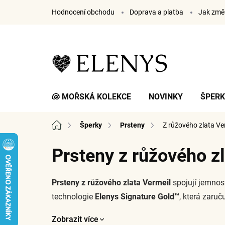
Přejít
Hodnocení obchodu
Doprava a platba
Jak změř
na
obsah
🐚 MOŘSKÁ KOLEKCE
NOVINKY
ŠPER
Domů
Šperky
Prsteny
Z růžového zlata Ve
Prsteny z růžového z
Prsteny z růžového zlata Vermeil
spojují jemnos
technologie
Elenys Signature Gold™
, která zaruč
Zobrazit více