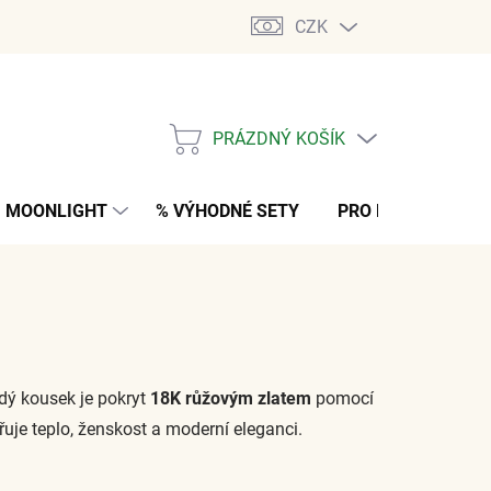
CZK
PRÁZDNÝ KOŠÍK
NÁKUPNÍ
KOŠÍK
MOONLIGHT
% VÝHODNÉ SETY
PRO MUŽE
K
dý kousek je pokryt
18K růžovým zlatem
pomocí
ařuje teplo, ženskost a moderní eleganci.