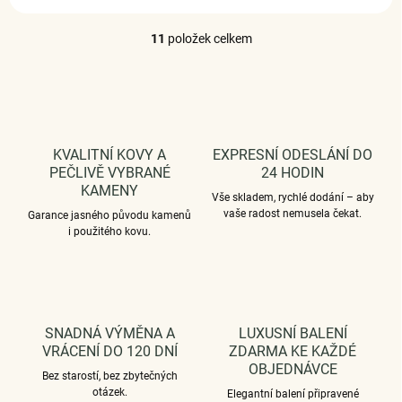
11
položek celkem
O
v
l
á
d
a
c
KVALITNÍ KOVY A
EXPRESNÍ ODESLÁNÍ DO
í
PEČLIVĚ VYBRANÉ
24 HODIN
p
KAMENY
r
Vše skladem, rychlé dodání – aby
v
vaše radost nemusela čekat.
Garance jasného původu kamenů
k
i použitého kovu.
y
v
ý
p
i
SNADNÁ VÝMĚNA A
LUXUSNÍ BALENÍ
s
VRÁCENÍ DO 120 DNÍ
ZDARMA KE KAŽDÉ
u
OBJEDNÁVCE
Bez starostí, bez zbytečných
otázek.
Elegantní balení připravené