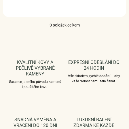
3
položek celkem
O
v
l
á
d
a
c
KVALITNÍ KOVY A
EXPRESNÍ ODESLÁNÍ DO
í
PEČLIVĚ VYBRANÉ
24 HODIN
p
KAMENY
r
Vše skladem, rychlé dodání – aby
v
vaše radost nemusela čekat.
Garance jasného původu kamenů
k
i použitého kovu.
y
v
ý
p
i
SNADNÁ VÝMĚNA A
LUXUSNÍ BALENÍ
s
VRÁCENÍ DO 120 DNÍ
ZDARMA KE KAŽDÉ
u