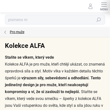
Přejít
na
obsah
Hledat
Pro muže
Kolekce ALFA
Staňte se vlkem, který vede
Kolekce ALFA je pro muže, kteří chtějí ukázat, co znamená
opravdová síla a styl. Motiv vlka v každém detailu těchto
šperků je
výrazem síly, sebevědomí a odhodlání. Tento
jedinečný design je pro muže, kteří neakceptují
kompromisy a ví, že si zaslouží to nejlepší.
Staňte se
vlkem, který vede svou smečku – šperky z kolekce ALFA
jsou Vaší vstupenkou do světa, kde styl a síla jdou ruku v