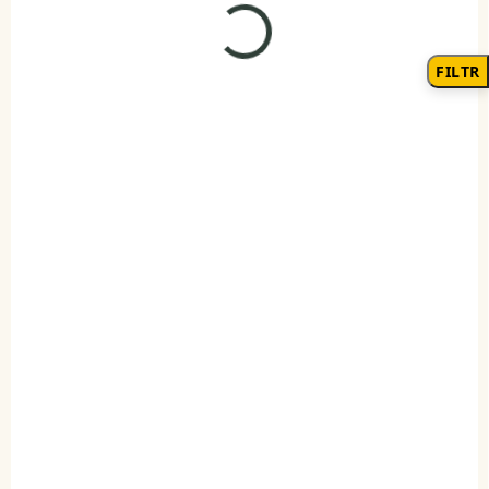
FILTR
SKLADEM
(2 KS)
Elenys pánský prsten
Vlk
935 Kč
DETAIL