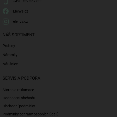
+420 739 367 833
Elenys.cz
elenys.cz
NÁŠ SORTIMENT
Prsteny
Náramky
Náušnice
SERVIS A PODPORA
Storno a reklamace
Hodnocení obchodu
Obchodní podmínky
Podmínky ochrany osobních údajů