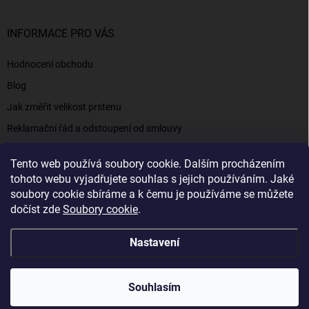
INFORMACE PRO VÁS
Hodnocení obchodu
Blog
Jak změřit velikost prstenu
Reklamační řád a odstoupení od smlouvy
Napište nám
Tento web používá soubory cookie. Dalším procházením
Kontakty a informace
tohoto webu vyjadřujete souhlas s jejich používáním. Jaké
soubory cookie sbíráme a k čemu je používáme se můžete
dočíst zde
Soubory cookie
.
Elenys.cz - šperky, kterým věříte už od roku 2016
Nastavení
Copyright 2026
Elenys.cz
. Všechna práva vyhrazena.
Souhlasím
Vytvořil Shoptet