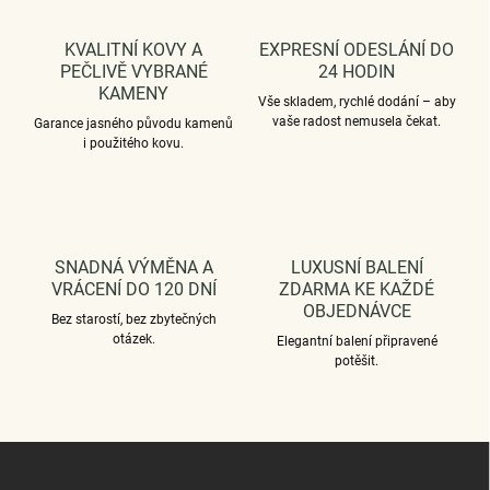
k
y
KVALITNÍ KOVY A
EXPRESNÍ ODESLÁNÍ DO
v
PEČLIVĚ VYBRANÉ
24 HODIN
ý
KAMENY
p
Vše skladem, rychlé dodání – aby
i
vaše radost nemusela čekat.
Garance jasného původu kamenů
s
i použitého kovu.
u
SNADNÁ VÝMĚNA A
LUXUSNÍ BALENÍ
VRÁCENÍ DO 120 DNÍ
ZDARMA KE KAŽDÉ
OBJEDNÁVCE
Bez starostí, bez zbytečných
otázek.
Elegantní balení připravené
potěšit.
Z
á