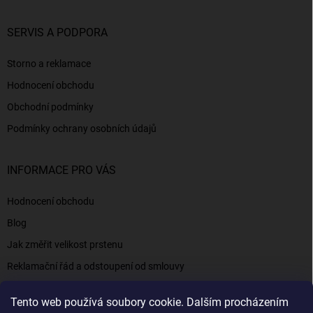
SERVIS A PODPORA
Storno a reklamace
Hodnocení obchodu
Obchodní podmínky
Podmínky ochrany osobních údajů
INFORMACE PRO VÁS
Hodnocení obchodu
Blog
Jak změřit velikost prstenu
Reklamační řád a odstoupení od smlouvy
Napište nám
Tento web používá soubory cookie. Dalším procházením
Kontakty a informace