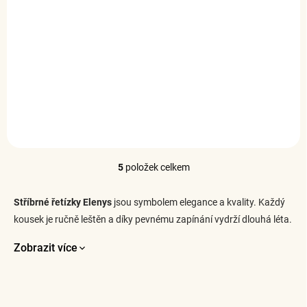
Elenys stříbrný řetízek
– jemný oválný design
929 Kč
DETAIL
5
položek celkem
O
v
l
Stříbrné řetízky Elenys
jsou symbolem elegance a kvality. Každý
á
kousek je ručně leštěn a díky pevnému zapínání vydrží dlouhá léta.
d
a
Zobrazit více
c
í
p
r
v