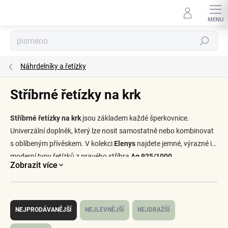
Přejít
na
obsah
Hledat
Náhrdelníky a řetízky
Stříbrné řetízky na krk
Stříbrné řetízky na krk
jsou základem každé šperkovnice.
Univerzální doplněk, který lze nosit samostatně nebo kombinovat
s oblíbeným přívěskem. V kolekci
Elenys
najdete jemné, výrazné i
moderní typy řetízků z pravého stříbra
Ag 925/1000
.
Zobrazit více
Ř
a
NEJPRODÁVANĚJŠÍ
NEJLEVNĚJŠÍ
NEJDRAŽŠÍ
z