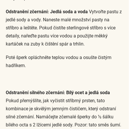
Odstranění zčernání: Jedlá soda a voda
Vytvořte pastu z
jedlé sody a vody. Naneste malé množství pasty na
stříbro a leštěte. Pokud čistíte sterlingové stříbro s více
detaily, nařeďte pastu více vodou a použijte měkký
kartáček na zuby k čištění spár a trhlin.
Poté šperk opláchněte teplou vodou a osušte čistým
hadříkem.
Odstranění silného zčernání: Bílý ocet a jedlá soda
Pokud přemýšlíte, jak vyčistit stříbrný prsten, tato
kombinace je skvělým jemným čističem, který odstraní
silné zčernání. Namáčejte zčernalé šperky do ½ šálku
bílého octa s 2 lžícemi jedlé sody. Pozor: tato směs šumí.