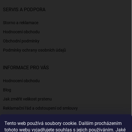
SERVIS A PODPORA
Storno a reklamace
Hodnocení obchodu
Obchodní podmínky
Podmínky ochrany osobních údajů
INFORMACE PRO VÁS
Hodnocení obchodu
Blog
Jak změřit velikost prstenu
Reklamační řád a odstoupení od smlouvy
Napište nám
Tento web používá soubory cookie. Dalším procházením
Kontakty a informace
tohoto webu vyjadřujete souhlas s jejich používáním. Jaké