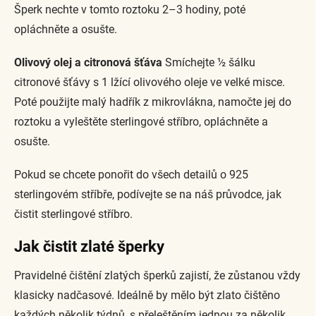
Šperk nechte v tomto roztoku 2–3 hodiny, poté
opláchněte a osušte.
Olivový olej a citronová šťáva
Smíchejte ½ šálku
citronové šťávy s 1 lžící olivového oleje ve velké misce.
Poté použijte malý hadřík z mikrovlákna, namočte jej do
roztoku a vyleštěte sterlingové stříbro, opláchněte a
osušte.
Pokud se chcete ponořit do všech detailů o 925
sterlingovém stříbře, podívejte se na náš průvodce, jak
čistit sterlingové stříbro.
Jak čistit zlaté šperky
Pravidelné čištění zlatých šperků zajistí, že zůstanou vždy
klasicky nadčasové. Ideálně by mělo být zlato čištěno
každých několik týdnů, s přeleštěním jednou za několik