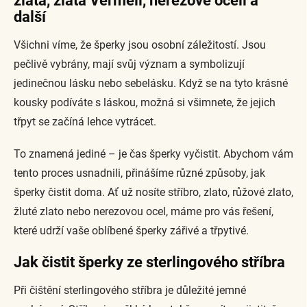
zlata, zlata Vermeil, nerezové oceli a
další
Všichni víme, že šperky jsou osobní záležitostí. Jsou
pečlivě vybrány, mají svůj význam a symbolizují
jedinečnou lásku nebo sebelásku. Když se na tyto krásné
kousky podíváte s láskou, možná si všimnete, že jejich
třpyt se začíná lehce vytrácet.
To znamená jediné – je čas šperky vyčistit. Abychom vám
tento proces usnadnili, přinášíme různé způsoby, jak
šperky čistit doma. Ať už nosíte stříbro, zlato, růžové zlato,
žluté zlato nebo nerezovou ocel, máme pro vás řešení,
které udrží vaše oblíbené šperky zářivé a třpytivé.
Jak čistit šperky ze sterlingového stříbra
Při čištění sterlingového stříbra je důležité jemné