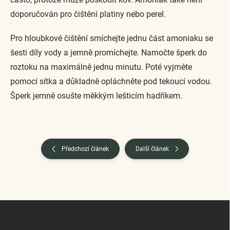
doporučován pro čištění platiny nebo perel.
Pro hloubkové čištění smíchejte jednu část amoniaku se
šesti díly vody a jemně promíchejte. Namočte šperk do
roztoku na maximálně jednu minutu. Poté vyjměte
pomocí sítka a důkladně opláchněte pod tekoucí vodou.
Šperk jemně osušte měkkým lešticím hadříkem.
Předchozí článek
Další článek
Z
á
p