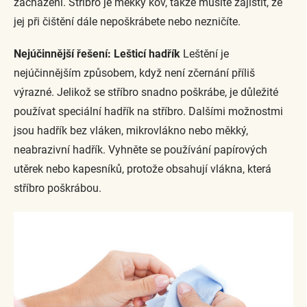
zacházení. Stříbro je měkký kov, takže musíte zajistit, že
jej při čištění dále nepoškrábete nebo nezničíte.
Nejúčinnější řešení: Lešticí hadřík
Leštění je
nejúčinnějším způsobem, když není zčernání příliš
výrazné. Jelikož se stříbro snadno poškrábe, je důležité
používat speciální hadřík na stříbro. Dalšími možnostmi
jsou hadřík bez vláken, mikrovlákno nebo měkký,
neabrazivní hadřík. Vyhněte se používání papírových
utěrek nebo kapesníků, protože obsahují vlákna, která
stříbro poškrábou.