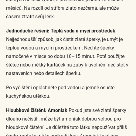
měsíců. Na rozdíl od stříbra zlato nezčerná, ale může
časem ztratit svůj lesk.
Jednoduché řešení: Teplá voda a mycí prostředek
Nejjednodušší způsob, jak čistit zlaté šperky, je umýt je
teplou vodou a mycím prostředkem. Nechte šperky
namočené v misce po dobu 10–15 minut. Poté použijte
štětec nebo měkký kartáček na zuby k uvolnění nečistot v
nastaveních nebo detailech šperku.
Po vyčištění opláchněte pod vodou a jemně osušte
kuchyňskou utěrkou.
Hloubkové čištění: Amoniak
Pokud jste své zlaté šperky
dlouho nečistili, může být amoniak dobrou volbou pro
hloubkové čištění. Je důležité tuto látku nepoužívat příliš
často, protože může poškodit kov. Amoniak také není