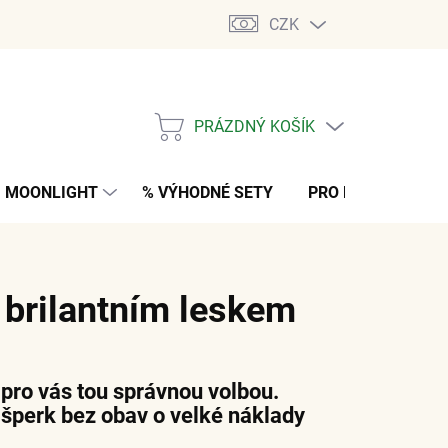
CZK
PRÁZDNÝ KOŠÍK
NÁKUPNÍ
KOŠÍK
MOONLIGHT
% VÝHODNÉ SETY
PRO MUŽE
K
 brilantním leskem
 pro vás tou správnou volbou.
ý šperk bez obav o velké náklady