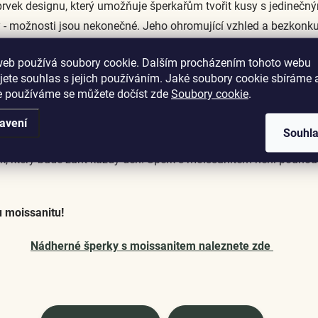
rvek designu, který umožňuje šperkařům tvořit kusy s jedinečný
- možnosti jsou nekonečné. Jeho ohromující vzhled a bezkonkur
web používá soubory cookie. Dalším procházením tohoto webu
jete souhlas s jejich používáním. Jaké soubory cookie sbíráme 
e používáme se můžete dočíst zde
Soubory cookie
.
zí krásu, tvrdost a cenovou dostupnost. Jeho jas a lesk ho činí i
avení
radičními drahými kameny.
Souhl
k, který bude zářit každý den. Šperk s moissanitem není pouhou i
u moissanitu!
Nádherné šperky s moissanitem naleznete zde