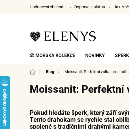
Přejít
Hodnocení obchodu
Doprava a platba
Jak změř
na
obsah
🐚 MOŘSKÁ KOLEKCE
NOVINKY
ŠPER
Domů
Blog
Moissanit: Perfektní volba pro nádh
Moissanit: Perfektní
Pokud hledáte šperk, který září sv
Tento drahokam se rychle stal oblíb
spojené s tradičními drahými kame