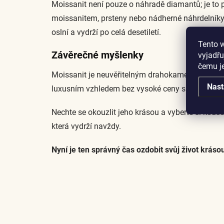
Moissanit není pouze o náhradě diamantů; je to p
moissanitem, prsteny nebo nádherné náhrdelníky 
oslní a vydrží po celá desetiletí.
Tento 
Závěrečné myšlenky
vyjadřu
čemu j
Moissanit je neuvěřitelným drahokamem, který nabí
Nast
luxusním vzhledem bez vysoké ceny spojené s t
Nechte se okouzlit jeho krásou a vyberte si kouse
která vydrží navždy.
Nyní je ten správný čas ozdobit svůj život kráso