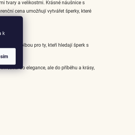
mi tvary a velikostmi. Krásné náušnice s
enční cena umožňují vytvářet šperky, které
a k
deální volbou pro ty, kteří hledají šperk s
asím
nvesticí do elegance, ale do příběhu a krásy,