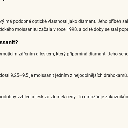
erý má podobné optické vlastnosti jako diamant. Jeho příběh sa
ického moissanitu začala v roce 1998, a od té doby se stal pop
issanit?
mujícím zářením a leskem, který připomíná diamant. Jeho scho
dosti 9,25–9,5 je moissanit jedním z nejodolnějších drahokamů, 
odobný vzhled a lesk za zlomek ceny. To umožňuje zákazníkům 