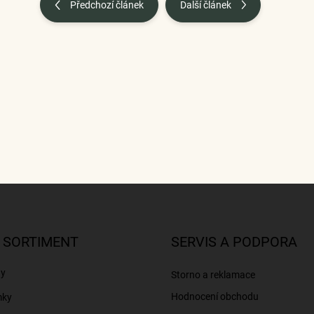
Předchozí článek
Další článek
 SORTIMENT
SERVIS A PODPORA
ny
Storno a reklamace
Hodnocení obchodu
mky