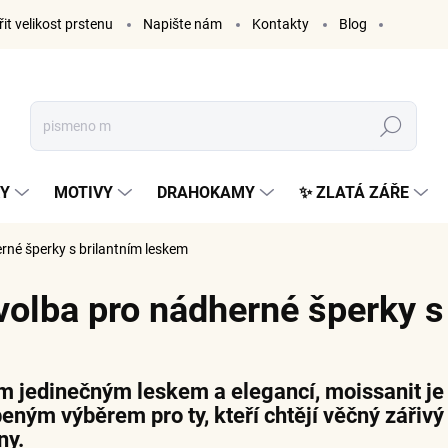
it velikost prstenu
Napište nám
Kontakty
Blog
Hledat
KY
MOTIVY
DRAHOKAMY
✨ ZLATÁ ZÁŘE
erné šperky s brilantním leskem
 volba pro nádherné šperky s
ým jedinečným leskem a elegancí, moissanit je
eným výběrem pro ty, kteří chtějí věčný zářiv
ny.