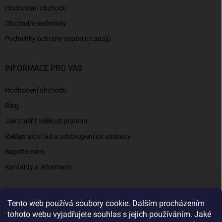
Hodnocení obchodu
Obchodní podmínky
Podmínky ochrany osobních údajů
INFORMACE PRO VÁS
Hodnocení obchodu
Blog
Jak změřit velikost prstenu
Reklamační řád a odstoupení od smlouvy
Napište nám
Kontakty a informace
Tento web používá soubory cookie. Dalším procházením
Elenys.cz - šperky, kterým věříte už od roku 2016
tohoto webu vyjadřujete souhlas s jejich používáním. Jaké