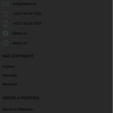
info
@
elenys.cz
+420 739 367 833
+420 739 367 833
Elenys.cz
elenys.cz
NÁŠ SORTIMENT
Prsteny
Náramky
Náušnice
SERVIS A PODPORA
Storno a reklamace