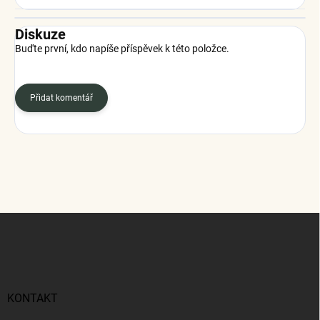
Diskuze
Buďte první, kdo napíše příspěvek k této položce.
Přidat komentář
Z
á
p
a
t
í
KONTAKT