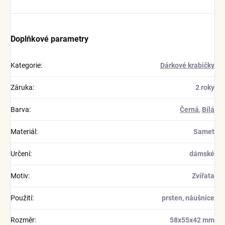
Doplňkové parametry
Kategorie
:
Dárkové krabičky
Záruka
:
2 roky
Barva
:
Černá
,
Bílá
Materiál
:
Samet
Určení
:
dámské
Motiv
:
Zvířata
Použití
:
prsten, náušnice
Rozměr
:
58x55x42 mm