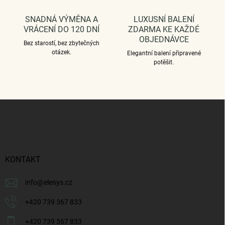
SNADNÁ VÝMĚNA A
LUXUSNÍ BALENÍ
VRÁCENÍ DO 120 DNÍ
ZDARMA KE KAŽDÉ
OBJEDNÁVCE
Bez starostí, bez zbytečných
otázek.
Elegantní balení připravené
potěšit.
Z
á
p
a
t
í
KONTAKT
info
@
elenys.cz
+420 739 367 833
+420 739 367 833