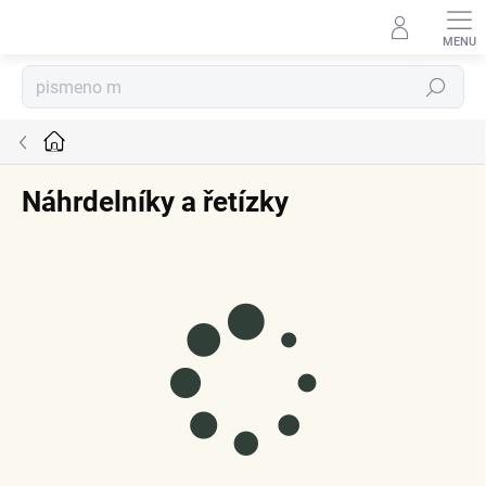
Přejít
na
obsah
Hledat
Domů
Náhrdelníky a řetízky