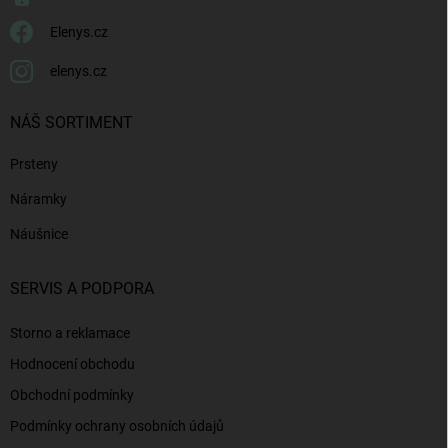
Elenys.cz
elenys.cz
NÁŠ SORTIMENT
Prsteny
Náramky
Náušnice
SERVIS A PODPORA
Storno a reklamace
Hodnocení obchodu
Obchodní podmínky
Podmínky ochrany osobních údajů