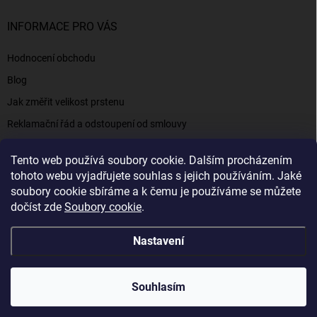
INFORMACE PRO VÁS
Hodnocení obchodu
Blog
Jak změřit velikost prstenu
Reklamační řád a odstoupení od smlouvy
Napište nám
Tento web používá soubory cookie. Dalším procházením
Kontakty a informace
tohoto webu vyjadřujete souhlas s jejich používáním. Jaké
soubory cookie sbíráme a k čemu je používáme se můžete
dočíst zde
Soubory cookie
.
Elenys.cz - šperky, kterým věříte už od roku 2016
Nastavení
Copyright 2026
Elenys.cz
. Všechna práva vyhrazena.
Souhlasím
Vytvořil Shoptet