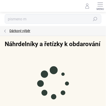
Přejít
na
obsah
Hledat
Dárkový výběr
Náhrdelníky a řetízky k obdarování