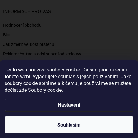
INFORMACE PRO VÁS
Hodnocení obchodu
Blog
Jak změřit velikost prstenu
Reklamační řád a odstoupení od smlouvy
Napište nám
Tento web používá soubory cookie. Dalším procházením
Kontakty a informace
tohoto webu vyjadřujete souhlas s jejich používáním. Jaké
soubory cookie sbíráme a k čemu je používáme se můžete
dočíst zde
Soubory cookie
.
Elenys.cz - šperky, kterým věříte už od roku 2016
Nastavení
Copyright 2026
Elenys.cz
. Všechna práva vyhrazena.
Souhlasím
Vytvořil Shoptet