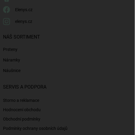
Elenys.cz
elenys.cz
NÁŠ SORTIMENT
Prsteny
Náramky
Náušnice
SERVIS A PODPORA
Storno a reklamace
Hodnocení obchodu
Obchodní podmínky
Podmínky ochrany osobních údajů