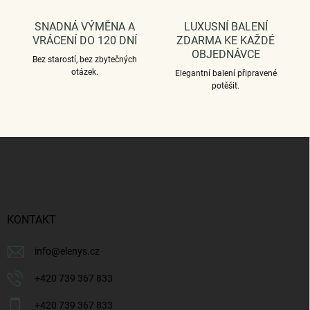
SNADNÁ VÝMĚNA A
LUXUSNÍ BALENÍ
VRÁCENÍ DO 120 DNÍ
ZDARMA KE KAŽDÉ
OBJEDNÁVCE
Bez starostí, bez zbytečných
otázek.
Elegantní balení připravené
potěšit.
Z
á
p
a
t
í
KONTAKT
info
@
elenys.cz
+420 739 367 833
+420 739 367 833