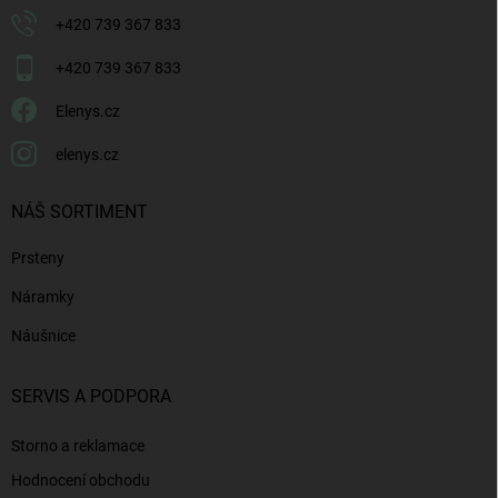
+420 739 367 833
+420 739 367 833
Elenys.cz
elenys.cz
NÁŠ SORTIMENT
Prsteny
Náramky
Náušnice
SERVIS A PODPORA
Storno a reklamace
Hodnocení obchodu