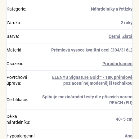
Kategorie
:
Náhrdelníky a řetízky
Záruka
:
2 roky
Barva
:
Černá
,
Zlatá
Materiál
:
Prémiová vysoce kvalitní ocel (304/316L)
Osazení
:
Přírodní kámen
Povrchová
ELENYS Signature Gold™ - 18K prémiové
úprava
:
pozlacení nejmodernější technikou
Splňuje mezinárodní testy dle přísných norem
Certifikace
:
REACH (EU)
Délka
40+5 cm
náhrdelníku
:
Hypoalergenní
:
Ano