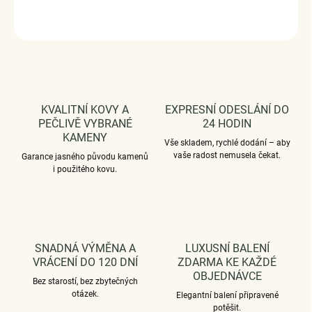
ZEPTAT SE
HLÍDAT
KVALITNÍ KOVY A
EXPRESNÍ ODESLÁNÍ DO
PEČLIVĚ VYBRANÉ
24 HODIN
KAMENY
Vše skladem, rychlé dodání – aby
vaše radost nemusela čekat.
Garance jasného původu kamenů
i použitého kovu.
SNADNÁ VÝMĚNA A
LUXUSNÍ BALENÍ
VRÁCENÍ DO 120 DNÍ
ZDARMA KE KAŽDÉ
OBJEDNÁVCE
Bez starostí, bez zbytečných
otázek.
Elegantní balení připravené
potěšit.