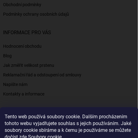
Obchodní podmínky
Podmínky ochrany osobních údajů
INFORMACE PRO VÁS
Hodnocení obchodu
Blog
Jak změřit velikost prstenu
Reklamační řád a odstoupení od smlouvy
Napište nám
Kontakty a informace
Tento web používá soubory cookie. Dalším procházením
Elenys.cz - šperky, kterým věříte už od roku 2016
tohoto webu vyjadřujete souhlas s jejich používáním. Jaké
soubory cookie sbíráme a k čemu je používáme se můžete
dočíst zde
Soubory cookie
.