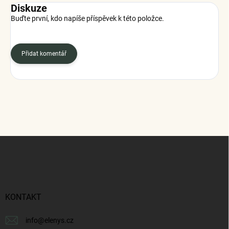
Diskuze
Buďte první, kdo napíše příspěvek k této položce.
Přidat komentář
Z
á
p
a
t
í
KONTAKT
info
@
elenys.cz