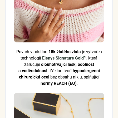
Povrch v odstínu
18k žlutého zlata
je vytvořen
technologií
Elenys Signature Gold™
, která
zaručuje
dlouhotrvající lesk, odolnost
a voděodolnost
. Základ tvoří
hypoalergenní
chirurgická ocel
bez obsahu niklu, splňující
normy REACH (EU)
.