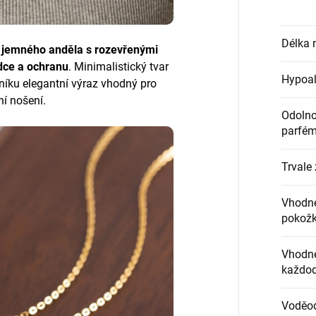
Délka 
e
jemného anděla s rozevřenými
rdce a ochranu
. Minimalistický tvar
Hypoal
lníku elegantní výraz vhodný pro
í nošení.
Odolnos
parfém
Trvale 
Vhodné
pokož
Vhodné
každod
Voděo