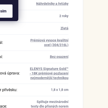
rie
:
Náhrdelníky a řetízky
asím
a
:
2 roky
Zlatá
Prémiová vysoce kvalitní
ál
:
ocel (304/316L)
í
:
Bez osazení
ELENYS Signature Gold™
ová úprava
:
- 18K prémiové pozlacení
nejmodernější technikou
 přívěsku
:
1,8 x 1,8 cm
Splňuje mezinárodní
kace
:
testy dle přísných norem