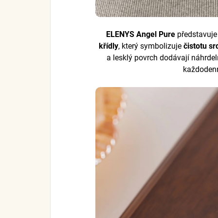
ELENYS Angel Pure
představuj
křídly
, který symbolizuje
čistotu s
a lesklý povrch dodávají náhrde
každodenn