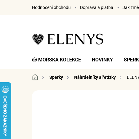
Přejít
Hodnocení obchodu
Doprava a platba
Jak změř
na
obsah
🐚 MOŘSKÁ KOLEKCE
NOVINKY
ŠPER
Domů
Šperky
Náhrdelníky a řetízky
ELENY
2 hodnocení
Podrobnosti hodnocení
ZNA