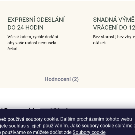
EXPRESNÍ ODESLÁNÍ
SNADNÁ VÝMĚ
DO 24 HODIN
VRÁCENÍ DO 12
Vše skladem, rychlé dodání –
Bez starostí, bez zbyt
aby vaše radost nemusela
otázek.
čekat.
Hodnocení (2)
l Pure v sobě nese klid, víru
Dop
 provází každý den.
web používá soubory cookie. Dalším procházením tohoto webu
jete souhlas s jejich používáním. Jaké soubory cookie sbíráme 
e používáme se můžete dočíst zde
Soubory cookie
.