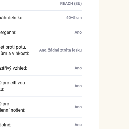
REACH (EU)
náhrdelníku
:
40+5 cm
ergenní
:
Ano
t proti potu,
Ano, žádná ztráta lesku
ům a vlhkosti
:
zářivý vzhled
:
Ano
 pro citlivou
Ano
ku
:
 pro
Ano
enní nošení
:
dolné
:
Ano