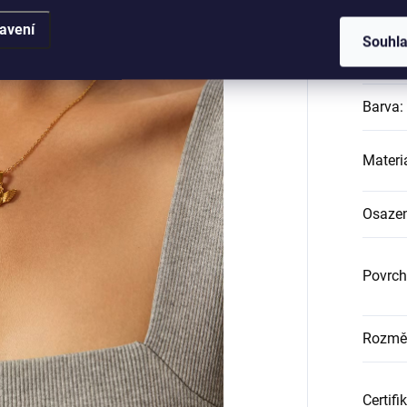
Katego
avení
Souhl
Záruk
Barva
:
Materi
Osazen
Povrch
Rozměr
Certifi