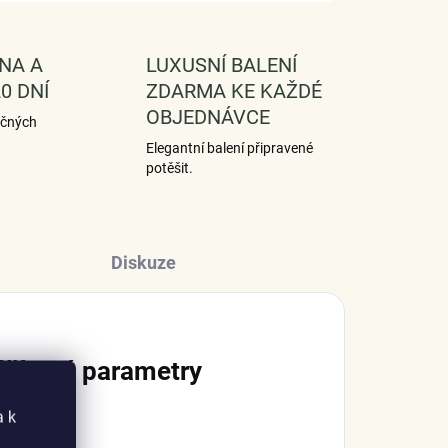
NA A
LUXUSNÍ BALENÍ
0 DNÍ
ZDARMA KE KAŽDÉ
OBJEDNÁVCE
ečných
Elegantní balení připravené
potěšit.
Diskuze
lňkové parametry
a k