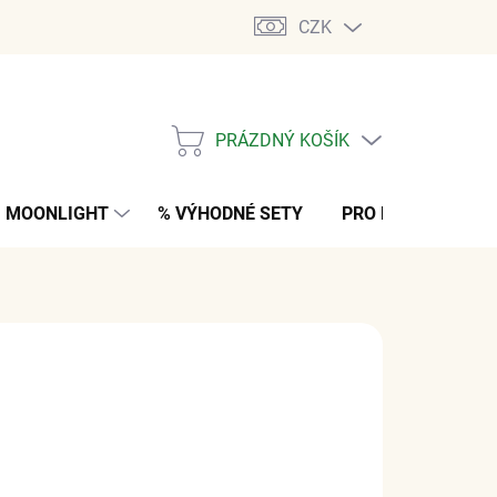
CZK
PRÁZDNÝ KOŠÍK
NÁKUPNÍ
KOŠÍK
MOONLIGHT
% VÝHODNÉ SETY
PRO MUŽE
K
 Kč
bez DPH
M
(>5 KS)