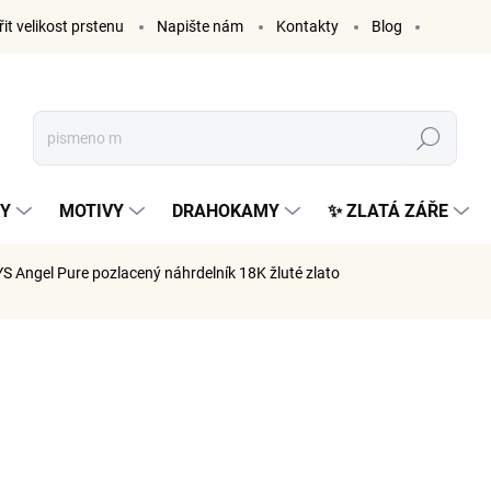
it velikost prstenu
Napište nám
Kontakty
Blog
Hledat
KY
MOTIVY
DRAHOKAMY
✨ ZLATÁ ZÁŘE
S Angel Pure
pozlacený náhrdelník 18K žluté zlato
ČKA:
ELENYS
1 499
1 239 Kč 
Měrná
SKLADE
cena: