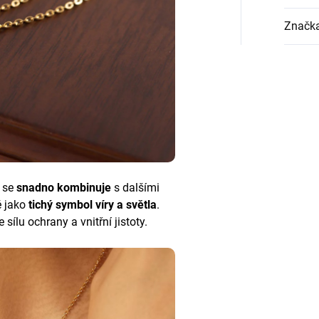
Značk
 se
snadno kombinuje
s dalšími
ě jako
tichý symbol víry a světla
.
sílu ochrany a vnitřní jistoty.