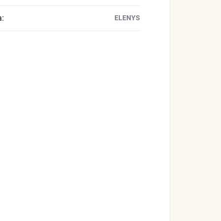
a
:
ELENYS