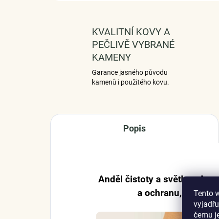
KVALITNÍ KOVY A
PEČLIVĚ VYBRANÉ
KAMENY
Garance jasného původu
kamenů i použitého kovu.
Popis
Anděl čistoty a světla – Ange
a ochranu, která tě
Tento 
vyjadřu
čemu j