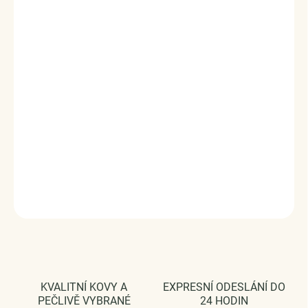
✓
18K pozlacený
- luxusní vzhled
✓
Voděodolný
- můžete nosit každý den
✓
Hypoalergenní
- vhodný i pro citlivou
pokožku
✓
Neztrácí lesk
- dlouhodobě krásný
✓
Doručení druhý den
✓
Vrácení a výměna do 120 dní
DÁRKOVÉ BALENÍ ELENYS
Elegantní balení zdarma ke každé objednávce
.
Prohlédněte si detail dárkového balení
DETAILNÍ INFORMACE
ZEPTAT SE
HLÍDAT
KVALITNÍ KOVY A
EXPRESNÍ ODESLÁNÍ DO
PEČLIVĚ VYBRANÉ
24 HODIN