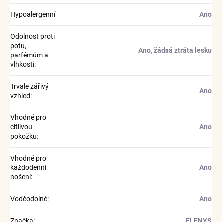
Hypoalergenní
:
Ano
Odolnost proti
potu,
Ano, žádná ztráta lesku
parfémům a
vlhkosti
:
Trvale zářivý
Ano
vzhled
:
Vhodné pro
citlivou
Ano
pokožku
:
Vhodné pro
každodenní
Ano
nošení
:
Voděodolné
:
Ano
Značka
:
ELENYS