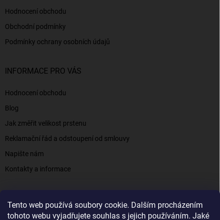
Hodnocení obchodu
Obchodní podmínky
Podmínky ochrany osobních údajů
INFORMACE PRO VÁS
Hodnocení obchodu
Blog
Jak změřit velikost prstenu
Reklamační řád a odstoupení od smlouvy
Napište nám
Kontakty a informace
Tento web používá soubory cookie. Dalším procházením
Elenys.cz - šperky, kterým věříte už od roku 2016
tohoto webu vyjadřujete souhlas s jejich používáním. Jaké