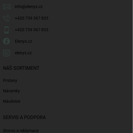
info
@
elenys.cz
+420 739 367 833
+420 739 367 833
Elenys.cz
elenys.cz
NÁŠ SORTIMENT
Prsteny
Náramky
Náušnice
SERVIS A PODPORA
Storno a reklamace