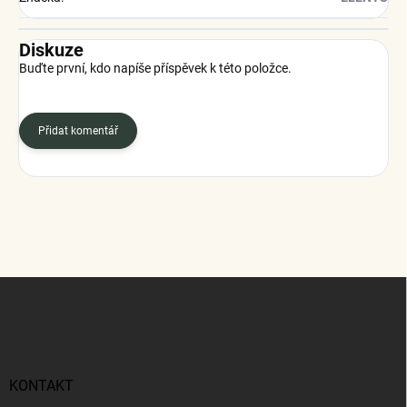
Diskuze
Buďte první, kdo napíše příspěvek k této položce.
Přidat komentář
Z
á
p
a
t
í
KONTAKT