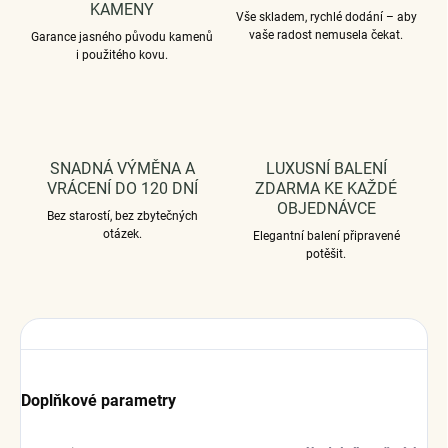
KAMENY
Vše skladem, rychlé dodání – aby
vaše radost nemusela čekat.
Garance jasného původu kamenů
i použitého kovu.
SNADNÁ VÝMĚNA A
LUXUSNÍ BALENÍ
VRÁCENÍ DO 120 DNÍ
ZDARMA KE KAŽDÉ
OBJEDNÁVCE
Bez starostí, bez zbytečných
otázek.
Elegantní balení připravené
potěšit.
Doplňkové parametry