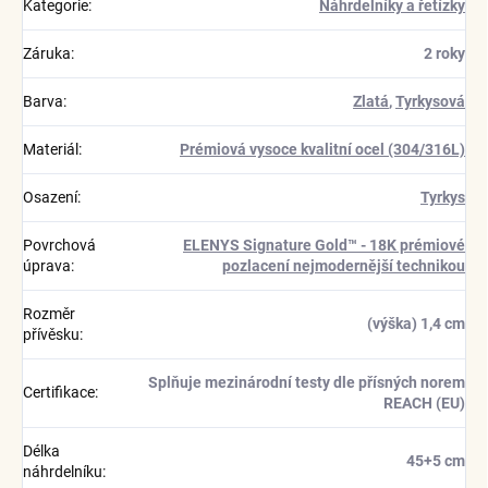
Kategorie
:
Náhrdelníky a řetízky
Záruka
:
2 roky
Barva
:
Zlatá
,
Tyrkysová
Materiál
:
Prémiová vysoce kvalitní ocel (304/316L)
Osazení
:
Tyrkys
Povrchová
ELENYS Signature Gold™ - 18K prémiové
úprava
:
pozlacení nejmodernější technikou
Rozměr
(výška) 1,4 cm
přívěsku
:
Splňuje mezinárodní testy dle přísných norem
Certifikace
:
REACH (EU)
Délka
45+5 cm
náhrdelníku
: