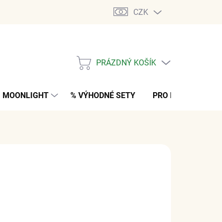
CZK
PRÁZDNÝ KOŠÍK
NÁKUPNÍ
KOŠÍK
MOONLIGHT
% VÝHODNÉ SETY
PRO MUŽE
K
 Kč
bez DPH
M
(>5 KS)