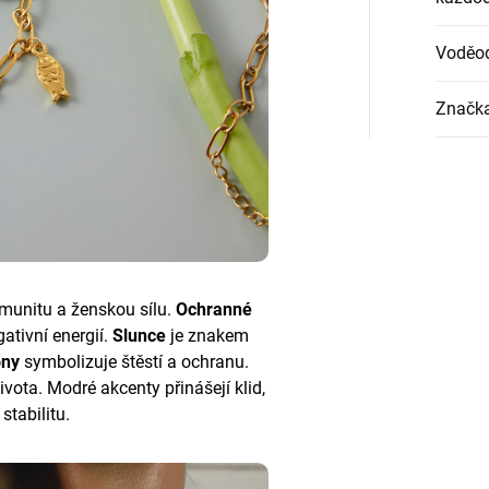
Voděo
Značk
omunitu a ženskou sílu.
Ochranné
ativní energií.
Slunce
je znakem
ony
symbolizuje štěstí a ochranu.
vota. Modré akcenty přinášejí klid,
stabilitu.