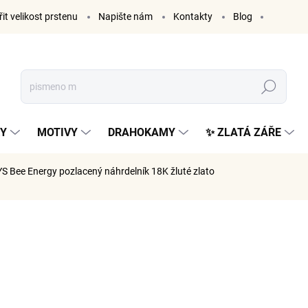
it velikost prstenu
Napište nám
Kontakty
Blog
Hledat
KY
MOTIVY
DRAHOKAMY
✨ ZLATÁ ZÁŘE
S Bee Energy
pozlacený náhrdelník 18K žluté zlato
ČKA:
ELENYS
1 749
1 445 Kč 
Měrná
SKLADE
cena: