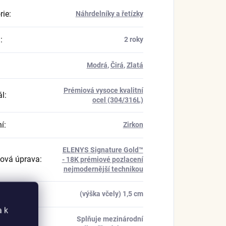
rie
:
Náhrdelníky a řetízky
a
:
2 roky
Modrá
,
Čirá
,
Zlatá
Prémiová vysoce kvalitní
ál
:
ocel (304/316L)
í
:
Zirkon
ELENYS Signature Gold™
ová úprava
:
- 18K prémiové pozlacení
nejmodernější technikou
 přívěsku
:
(výška včely) 1,5 cm
a k
Splňuje mezinárodní