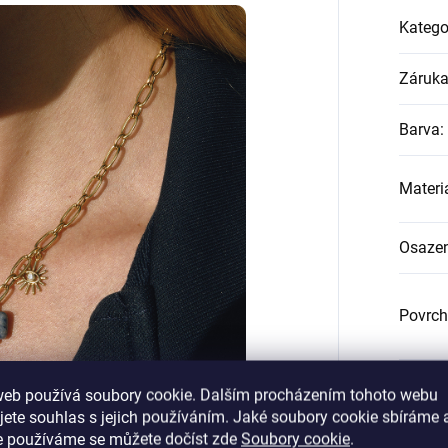
Katego
Záruk
Barva
:
Materi
Osazen
Povrch
Rozměr
web používá soubory cookie. Dalším procházením tohoto webu
jete souhlas s jejich používáním. Jaké soubory cookie sbíráme 
e používáme se můžete dočíst zde
Soubory cookie
.