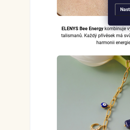
Nast
ELENYS Bee Energy
kombinuje vý
talismanů. Každý přívěsek má sv
harmonii energie