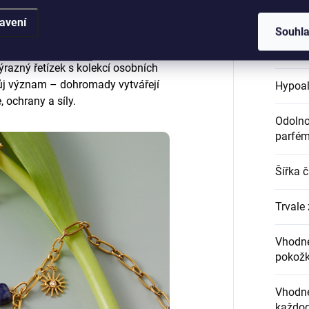
Certifi
avení
Souhl
Délka 
razný řetízek s kolekcí osobních
ůj význam – dohromady vytvářejí
Hypoal
, ochrany a síly.
Odolnos
parfém
Šířka 
Trvale 
Vhodné
pokož
Vhodné
každod