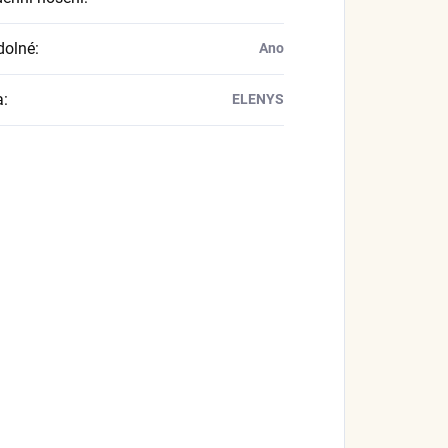
dolné
:
Ano
a
:
ELENYS