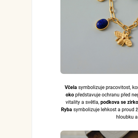
Včela
symbolizuje pracovitost, k
oko
představuje ochranu před neg
vitality a světla,
podkova se zirk
Ryba
symbolizuje lehkost a proud ži
hloubku a 