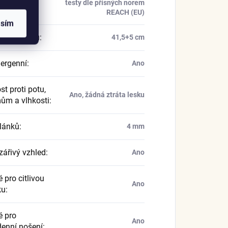
kace
:
testy dle přísných norem
REACH (EU)
asím
náhrdelníku
:
41,5+5 cm
ergenní
:
Ano
t proti potu,
Ano, žádná ztráta lesku
ům a vlhkosti
:
článků
:
4 mm
zářivý vzhled
:
Ano
 pro citlivou
Ano
ku
:
 pro
Ano
enní nošení
: