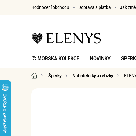
Přejít
Hodnocení obchodu
Doprava a platba
Jak změř
na
obsah
🐚 MOŘSKÁ KOLEKCE
NOVINKY
ŠPER
Domů
Šperky
Náhrdelníky a řetízky
ELENY
3 hodnocení
Podrobnosti hodnocení
ZNA