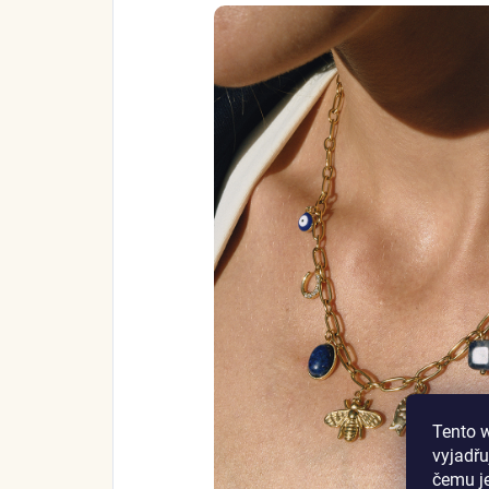
Tento 
vyjadřu
čemu j