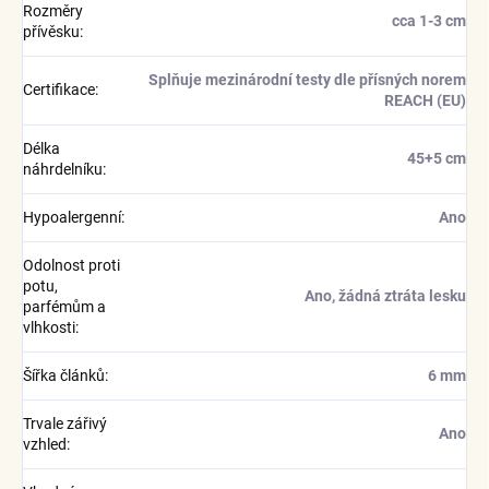
Rozměry
cca 1-3 cm
přívěsku
:
Splňuje mezinárodní testy dle přísných norem
Certifikace
:
REACH (EU)
Délka
45+5 cm
náhrdelníku
:
Hypoalergenní
:
Ano
Odolnost proti
potu,
Ano, žádná ztráta lesku
parfémům a
vlhkosti
:
Šířka článků
:
6 mm
Trvale zářivý
Ano
vzhled
: