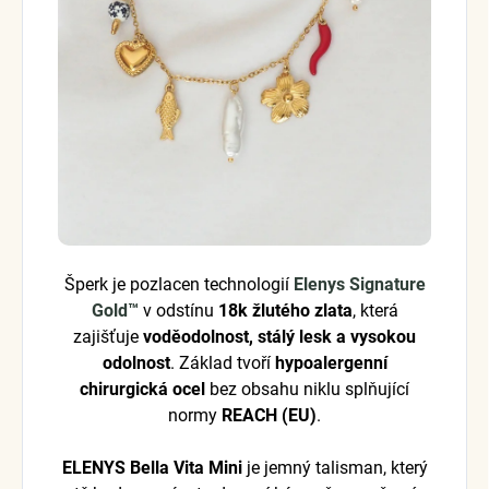
Šperk je pozlacen technologií
Elenys Signature
Gold™
v odstínu
18k žlutého zlata
, která
zajišťuje
voděodolnost, stálý lesk a vysokou
odolnost
. Základ tvoří
hypoalergenní
chirurgická ocel
bez obsahu niklu splňující
normy
REACH (EU)
.
ELENYS Bella Vita Mini
je jemný talisman, který