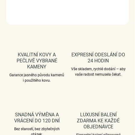
DETAILNÍ INFORMACE
ZEPTAT SE
HLÍDAT
KVALITNÍ KOVY A
EXPRESNÍ ODESLÁNÍ DO
PEČLIVĚ VYBRANÉ
24 HODIN
KAMENY
Vše skladem, rychlé dodání – aby
vaše radost nemusela čekat.
Garance jasného původu kamenů
i použitého kovu.
SNADNÁ VÝMĚNA A
LUXUSNÍ BALENÍ
VRÁCENÍ DO 120 DNÍ
ZDARMA KE KAŽDÉ
OBJEDNÁVCE
Bez starostí, bez zbytečných
otázek.
Elegantní balení připravené