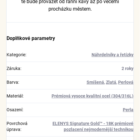
tě bude provázet od ranní kávy až po večerní
procházku městem.
Doplňkové parametry
Kategorie
:
Náhrdelníky a řetízky
Záruka
:
2 roky
Barva
:
Smíšená
,
Zlatá
,
Perlová
Materiál
:
Prémiová vysoce kvalitní ocel (304/316L)
Osazení
:
Perla
Povrchová
ELENYS Signature Gold™ - 18K prémiové
úprava
:
pozlacení nejmodernější technikou