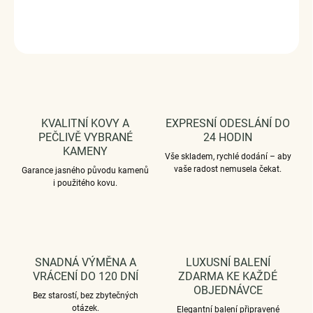
DETAILNÍ INFORMACE
ZEPTAT SE
HLÍDAT
KVALITNÍ KOVY A
EXPRESNÍ ODESLÁNÍ DO
PEČLIVĚ VYBRANÉ
24 HODIN
KAMENY
Vše skladem, rychlé dodání – aby
vaše radost nemusela čekat.
Garance jasného původu kamenů
i použitého kovu.
SNADNÁ VÝMĚNA A
LUXUSNÍ BALENÍ
VRÁCENÍ DO 120 DNÍ
ZDARMA KE KAŽDÉ
OBJEDNÁVCE
Bez starostí, bez zbytečných
otázek.
Elegantní balení připravené