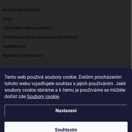
Hodnocení obchodu
Blog
Jak změřit velikost prstenu
Reklamační řád a odstoupení od smlouvy
Napište nám
Kontakty a informace
Tento web používá soubory cookie. Dalším procházením
Elenys.cz - šperky, kterým věříte už od roku 2016
tohoto webu vyjadřujete souhlas s jejich používáním. Jaké
soubory cookie sbíráme a k čemu je používáme se můžete
dočíst zde
Soubory cookie
.
Copyright 2026
Elenys.cz
. Všechna práva vyhrazena.
Nastavení
Vytvořil Shoptet
Souhlasím