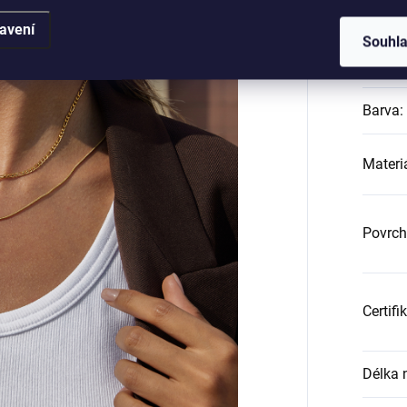
Katego
avení
Souhl
Záruk
Barva
:
Materi
Povrch
Certifi
Délka 