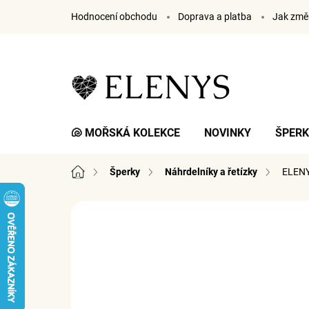
Přejít
Hodnocení obchodu
Doprava a platba
Jak změř
na
obsah
🐚 MOŘSKÁ KOLEKCE
NOVINKY
ŠPER
Domů
Šperky
Náhrdelníky a řetízky
ELENY
7 hodnocení
Podrobnosti hodnocení
ZNA