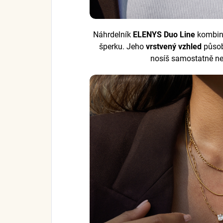
Náhrdelník
ELENYS Duo Line
kombin
šperku. Jeho
vrstvený vzhled
půso
nosíš samostatně ne