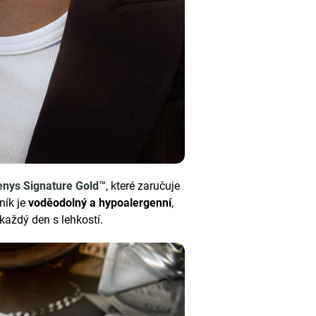
enys Signature Gold™
, které zaručuje
ník je
voděodolný a hypoalergenní
,
 každý den s lehkostí.