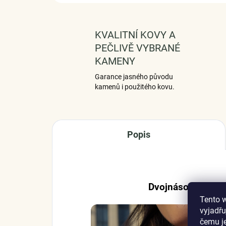
KVALITNÍ KOVY A
PEČLIVĚ VYBRANÉ
KAMENY
Garance jasného původu
kamenů i použitého kovu.
Popis
Dvojnásobná jemn
Tento 
vyjadřu
čemu j