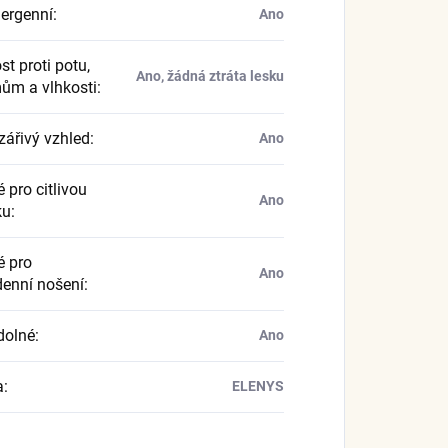
ergenní
:
Ano
t proti potu,
Ano, žádná ztráta lesku
ům a vlhkosti
:
zářivý vzhled
:
Ano
 pro citlivou
Ano
ku
:
 pro
Ano
enní nošení
:
dolné
:
Ano
a
:
ELENYS