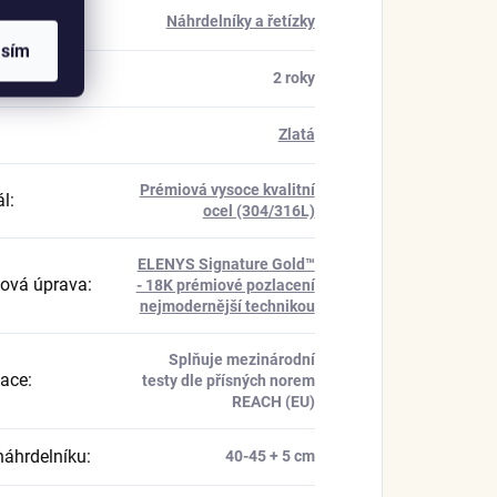
rie
:
Náhrdelníky a řetízky
asím
a
:
2 roky
Zlatá
Prémiová vysoce kvalitní
ál
:
ocel (304/316L)
ELENYS Signature Gold™
ová úprava
:
- 18K prémiové pozlacení
nejmodernější technikou
Splňuje mezinárodní
kace
:
testy dle přísných norem
REACH (EU)
náhrdelníku
:
40-45 + 5 cm