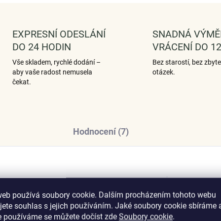
EXPRESNÍ ODESLÁNÍ
SNADNÁ VÝMĚ
DO 24 HODIN
VRÁCENÍ DO 12
Vše skladem, rychlé dodání –
Bez starostí, bez zbyt
aby vaše radost nemusela
otázek.
čekat.
Hodnocení (7)
ost, jeden šperk.
Dop
web používá soubory cookie. Dalším procházením tohoto webu
jete souhlas s jejich používáním. Jaké soubory cookie sbíráme 
e používáme se můžete dočíst zde
Soubory cookie
.