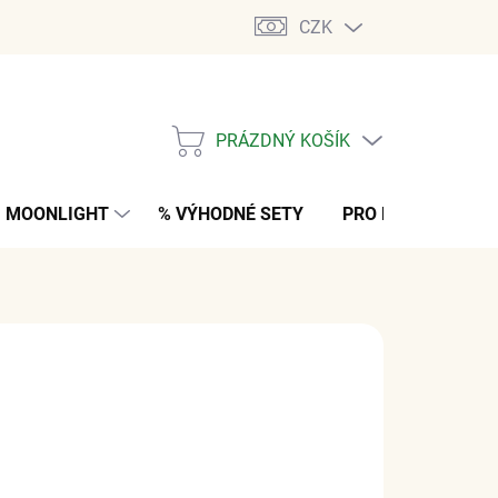
CZK
PRÁZDNÝ KOŠÍK
NÁKUPNÍ
KOŠÍK
MOONLIGHT
% VÝHODNÉ SETY
PRO MUŽE
K
 Kč
bez DPH
M
(>5 KS)