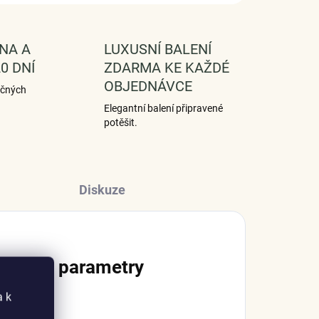
NA A
LUXUSNÍ BALENÍ
0 DNÍ
ZDARMA KE KAŽDÉ
OBJEDNÁVCE
ečných
Elegantní balení připravené
potěšit.
Diskuze
lňkové parametry
a k