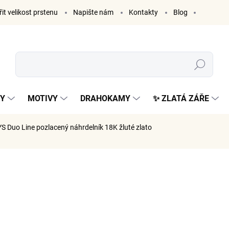
it velikost prstenu
Napište nám
Kontakty
Blog
Hledat
KY
MOTIVY
DRAHOKAMY
✨ ZLATÁ ZÁŘE
S Duo Line
pozlacený náhrdelník 18K žluté zlato
ČKA:
ELENYS
1 299
1 074 Kč 
Měrná
SKLADE
cena: