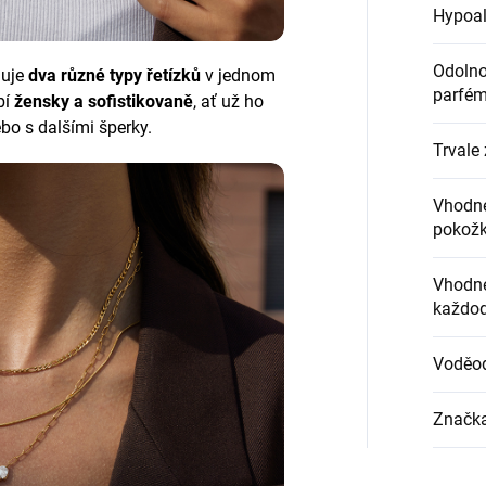
Hypoal
Odolnos
uje
dva různé typy řetízků
v jednom
parfém
bí
žensky a sofistikovaně
, ať už ho
bo s dalšími šperky.
Trvale 
Vhodné
pokož
Vhodné
každod
Voděo
Značk