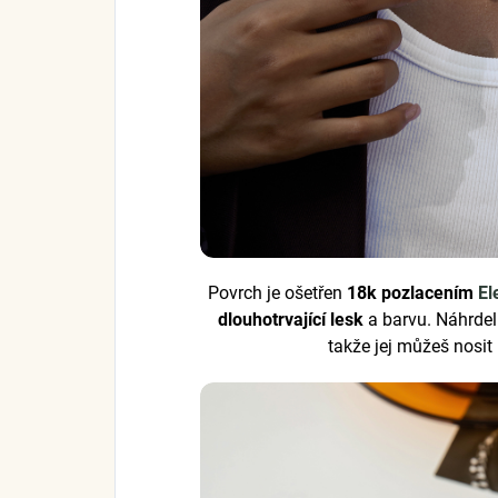
Povrch je ošetřen
18k pozlacením
El
dlouhotrvající lesk
a barvu. Náhrdel
takže jej můžeš nosit