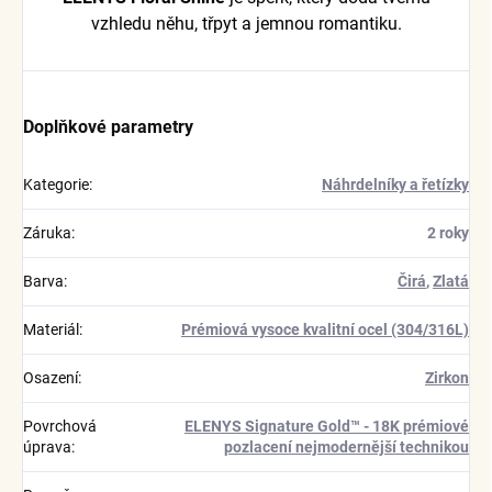
vzhledu něhu, třpyt a jemnou romantiku.
Doplňkové parametry
Kategorie
:
Náhrdelníky a řetízky
Záruka
:
2 roky
Barva
:
Čirá
,
Zlatá
Materiál
:
Prémiová vysoce kvalitní ocel (304/316L)
Osazení
:
Zirkon
Povrchová
ELENYS Signature Gold™ - 18K prémiové
úprava
:
pozlacení nejmodernější technikou