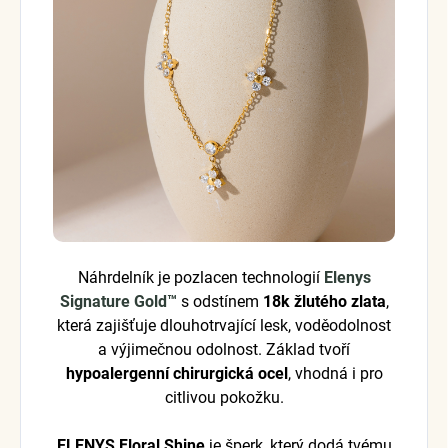
Náhrdelník je pozlacen technologií
Elenys
Signature Gold™
s odstínem
18k žlutého zlata
,
která zajišťuje dlouhotrvající lesk, voděodolnost
a výjimečnou odolnost. Základ tvoří
hypoalergenní chirurgická ocel
, vhodná i pro
citlivou pokožku.
ELENYS Floral Shine
je šperk, který dodá tvému