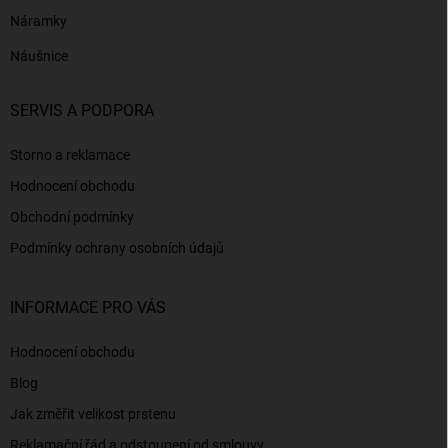
Náramky
Náušnice
SERVIS A PODPORA
Storno a reklamace
Hodnocení obchodu
Obchodní podmínky
Podmínky ochrany osobních údajů
INFORMACE PRO VÁS
Hodnocení obchodu
Blog
Jak změřit velikost prstenu
Reklamační řád a odstoupení od smlouvy