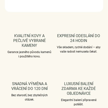
ZEPTAT SE
HLÍDAT
KVALITNÍ KOVY A
EXPRESNÍ ODESLÁNÍ DO
PEČLIVĚ VYBRANÉ
24 HODIN
KAMENY
Vše skladem, rychlé dodání – aby
vaše radost nemusela čekat.
Garance jasného původu kamenů
i použitého kovu.
SNADNÁ VÝMĚNA A
LUXUSNÍ BALENÍ
VRÁCENÍ DO 120 DNÍ
ZDARMA KE KAŽDÉ
OBJEDNÁVCE
Bez starostí, bez zbytečných
otázek.
Elegantní balení připravené
potěšit.