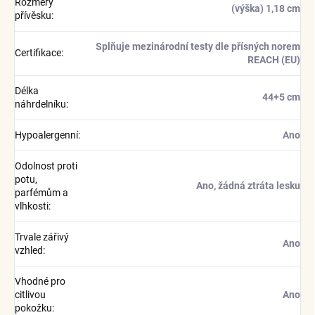
Rozměry
(výška) 1,18 cm
přívěsku
:
Splňuje mezinárodní testy dle přísných norem
Certifikace
:
REACH (EU)
Délka
44+5 cm
náhrdelníku
:
Hypoalergenní
:
Ano
Odolnost proti
potu,
Ano, žádná ztráta lesku
parfémům a
vlhkosti
:
Trvale zářivý
Ano
vzhled
:
Vhodné pro
citlivou
Ano
pokožku
: