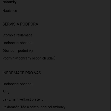
Náramky
Náušnice
SERVIS A PODPORA
Storno a reklamace
Hodnocení obchodu
Obchodní podmínky
Podmínky ochrany osobních údajů
INFORMACE PRO VÁS
Hodnocení obchodu
Blog
Jak změřit velikost prstenu
Reklamační řád a odstoupení od smlouvy