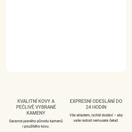
Golden Sun Heart
je zářivý náhrdelník ve tvaru srdce s
paprskovým reliéfem a zirkony po obvodu – symbol
radosti a světla.
Vyrobeno s technologií
Elenys Signature Gold™
– 18k
pozlacení pro dlouhotrvající lesk a odolnost;
voděodolný
a hypoalergenní
.
DETAILNÍ INFORMACE
ZEPTAT SE
HLÍDAT
KVALITNÍ KOVY A
EXPRESNÍ ODESLÁNÍ DO
PEČLIVĚ VYBRANÉ
24 HODIN
KAMENY
Vše skladem, rychlé dodání – aby
vaše radost nemusela čekat.
Garance jasného původu kamenů
i použitého kovu.