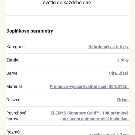
světlo do každého dne.
Doplňkové parametry
Kategorie
:
Náhrdelníky a řetízky
Záruka
:
2 roky
Barva
:
Čirá
,
Zlatá
Materiál
:
Prémiová vysoce kvalitní ocel (304/316L)
Osazení
:
Zirkon
Povrchová
ELENYS Signature Gold™ - 18K prémiové
úprava
:
pozlacení nejmodernější technikou
Rozměr
(výška srdce) 2,2 cm