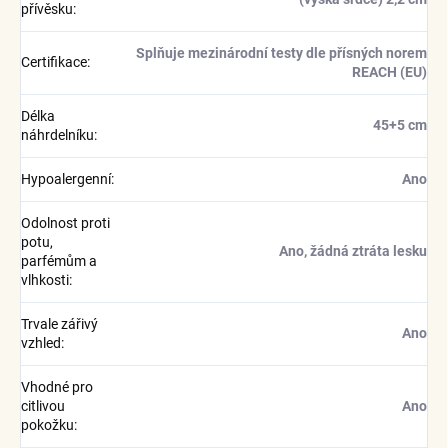
přívěsku
:
Splňuje mezinárodní testy dle přísných norem
Certifikace
:
REACH (EU)
Délka
45+5 cm
náhrdelníku
:
Hypoalergenní
:
Ano
Odolnost proti
potu,
Ano, žádná ztráta lesku
parfémům a
vlhkosti
:
Trvale zářivý
Ano
vzhled
:
Vhodné pro
citlivou
Ano
pokožku
: