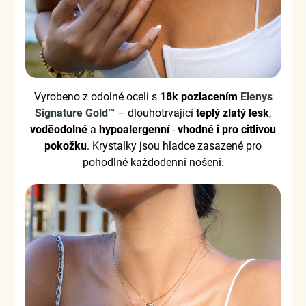
Vyrobeno z odolné oceli s
18k pozlacením
Elenys
Signature Gold™
– dlouhotrvající
teplý zlatý lesk
,
voděodolné
a
hypoalergenní
-
vhodné i pro citlivou
pokožku
. Krystalky jsou hladce zasazené pro
pohodlné každodenní nošení.