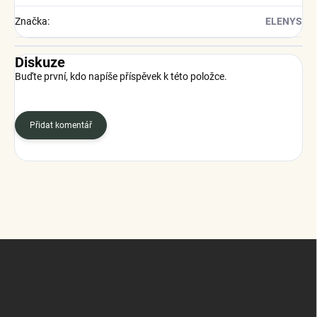
Značka
:
ELENYS
Diskuze
Buďte první, kdo napíše příspěvek k této položce.
Přidat komentář
Z
á
p
a
t