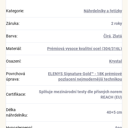
Kategorie
:
Náhrdelníky a řetízky
Záruka
:
2 roky
Barva
:
Čirá
,
Zlatá
Materiál
:
Prémiová vysoce kvalitní ocel (304/316L)
Osazení
:
Krystal
Povrchová
ELENYS Signature Gold™ - 18K prémiové
úprava
:
pozlacení nejmodernější technikou
Splňuje mezinárodní testy dle přísných norem
Certifikace
:
REACH (EU)
Délka
40+5 cm
náhrdelníku
:
Hypoalergenní
:
Ano