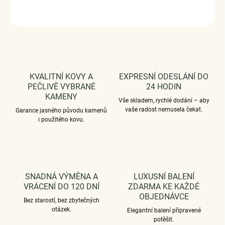
ZEPTAT SE
HLÍDAT
KVALITNÍ KOVY A
EXPRESNÍ ODESLÁNÍ DO
PEČLIVĚ VYBRANÉ
24 HODIN
KAMENY
Vše skladem, rychlé dodání – aby
vaše radost nemusela čekat.
Garance jasného původu kamenů
i použitého kovu.
SNADNÁ VÝMĚNA A
LUXUSNÍ BALENÍ
VRÁCENÍ DO 120 DNÍ
ZDARMA KE KAŽDÉ
OBJEDNÁVCE
Bez starostí, bez zbytečných
otázek.
Elegantní balení připravené
potěšit.