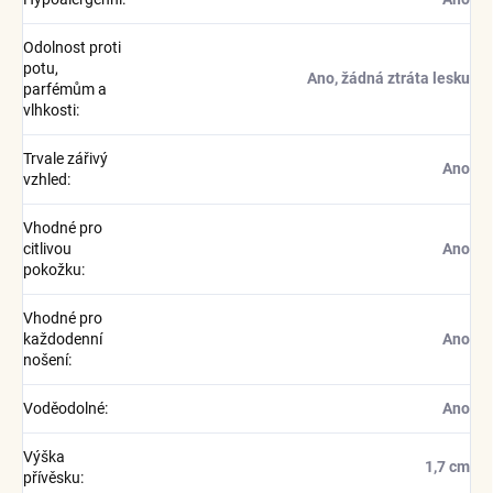
Odolnost proti
potu,
Ano, žádná ztráta lesku
parfémům a
vlhkosti
:
Trvale zářivý
Ano
vzhled
:
Vhodné pro
citlivou
Ano
pokožku
:
Vhodné pro
každodenní
Ano
nošení
:
Voděodolné
:
Ano
Výška
1,7 cm
přívěsku
: