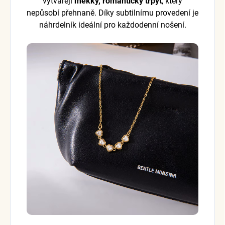
vytvářejí
měkký, romantický třpyt
, který
nepůsobí přehnaně. Díky subtilnímu provedení je
náhrdelník ideální pro každodenní nošení.