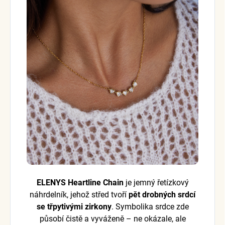
ELENYS Heartline Chain
je jemný řetízkový
náhrdelník, jehož střed tvoří
pět drobných srdcí
se třpytivými zirkony
. Symbolika srdce zde
působí čistě a vyváženě – ne okázale, ale