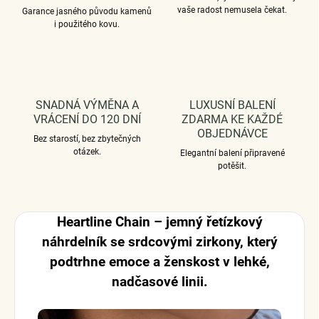
vaše radost nemusela čekat.
Garance jasného původu kamenů
i použitého kovu.
SNADNÁ VÝMĚNA A
LUXUSNÍ BALENÍ
VRÁCENÍ DO 120 DNÍ
ZDARMA KE KAŽDÉ
OBJEDNÁVCE
Bez starostí, bez zbytečných
otázek.
Elegantní balení připravené
potěšit.
Heartline Chain – jemný řetízkový
náhrdelník se srdcovými zirkony, který
podtrhne emoce a ženskost v lehké,
nadčasové linii.