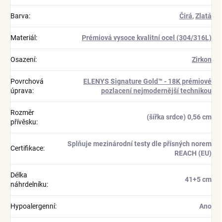
Barva
:
Čirá
,
Zlatá
Materiál
:
Prémiová vysoce kvalitní ocel (304/316L)
Osazení
:
Zirkon
Povrchová
ELENYS Signature Gold™ - 18K prémiové
úprava
:
pozlacení nejmodernější technikou
Rozměr
(šířka srdce) 0,56 cm
přívěsku
:
Splňuje mezinárodní testy dle přísných norem
Certifikace
:
REACH (EU)
Délka
41+5 cm
náhrdelníku
:
Hypoalergenní
:
Ano