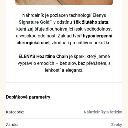
Náhrdelník je pozlacen technologií
Elenys
Signature Gold™
v odstínu
18k žlutého zlata
,
která zajišťuje dlouhotrvající lesk, voděodolnost
a vysokou odolnost. Základ tvoří
hypoalergenní
chirurgická ocel
, vhodná i pro citlivou pokožku.
ELENYS Heartline Chain
je šperk, který jemně
vypráví o emocích – bez slov, bez přehánění, s
lehkostí a elegancí.
Doplňkové parametry
Kategorie
:
Náhrdelníky a řetízky
Záruka
:
2 roky