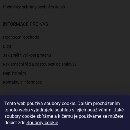
Podmínky ochrany osobních údajů
INFORMACE PRO VÁS
Hodnocení obchodu
Blog
Jak změřit velikost prstenu
Reklamační řád a odstoupení od smlouvy
Napište nám
Kontakty a informace
Tento web používá soubory cookie. Dalším procházením
Elenys.cz - šperky, kterým věříte už od roku 2016
tohoto webu vyjadřujete souhlas s jejich používáním. Jaké
soubory cookie sbíráme a k čemu je používáme se můžete
dočíst zde
Soubory cookie
.
Copyright 2026
Elenys.cz
. Všechna práva vyhrazena.