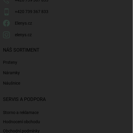
+420 739 367 833
+420 739 367 833
Elenys.cz
elenys.cz
NÁŠ SORTIMENT
Prsteny
Náramky
Náušnice
SERVIS A PODPORA
Storno a reklamace
Hodnocení obchodu
Obchodní podmínky