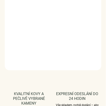
ELENYS Heartline Chain je jemný řetízkový náhrdelník se
srdcovými zirkony, který spojuje něhu, emoce a ženský
detail v čisté a elegantní linii. Drobné srdce vytvářejí
harmonický středový akcent, který působí romanticky, ale
stále velmi decentně.
Vyrobeno s technologií
Elenys Signature Gold™
– 18k
pozlacení pro dlouhotrvající lesk a odolnost;
voděodolný
a hypoalergenní
.
DETAILNÍ INFORMACE
ZEPTAT SE
HLÍDAT
KVALITNÍ KOVY A
EXPRESNÍ ODESLÁNÍ DO
PEČLIVĚ VYBRANÉ
24 HODIN
KAMENY
Vše skladem, rychlé dodání – aby