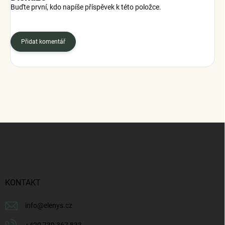
Buďte první, kdo napíše příspěvek k této položce.
Přidat komentář
Z
á
p
a
t
í
KONTAKT
info
@
elenys.cz