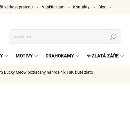
it velikost prstenu
Napište nám
Kontakty
Blog
Hledat
KY
MOTIVY
DRAHOKAMY
✨ ZLATÁ ZÁŘE
YS Lucky Meow
pozlacený náhrdelník 18K žluté zlato
ČKA:
ELENYS
1 199
991 Kč be
Měrná
SKLADE
cena: