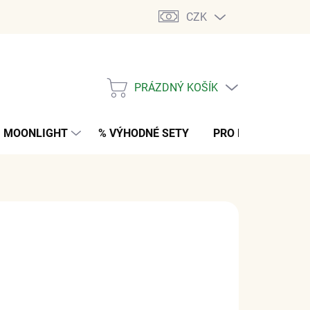
CZK
PRÁZDNÝ KOŠÍK
NÁKUPNÍ
KOŠÍK
MOONLIGHT
% VÝHODNÉ SETY
PRO MUŽE
K
 Kč
z DPH
M
(5 KS)