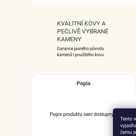
KVALITNÍ KOVY A
PEČLIVĚ VYBRANÉ
KAMENY
Garance jasného původu
kamenů i použitého kovu.
Popis
Popis produktu není dostupný
Tento 
vyjadřu
čemu j