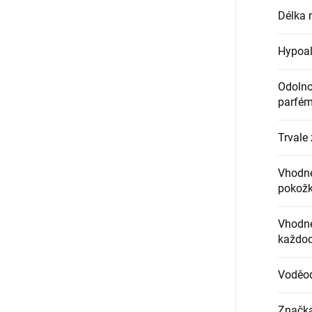
Délka 
Hypoal
Odolnos
parfém
Trvale 
Vhodné
pokož
Vhodné
každod
Voděo
Značk