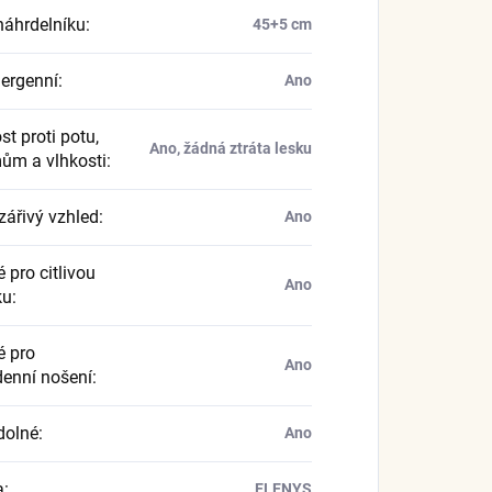
náhrdelníku
:
45+5 cm
ergenní
:
Ano
t proti potu,
Ano, žádná ztráta lesku
ům a vlhkosti
:
zářivý vzhled
:
Ano
 pro citlivou
Ano
ku
:
 pro
Ano
enní nošení
:
dolné
:
Ano
a
:
ELENYS