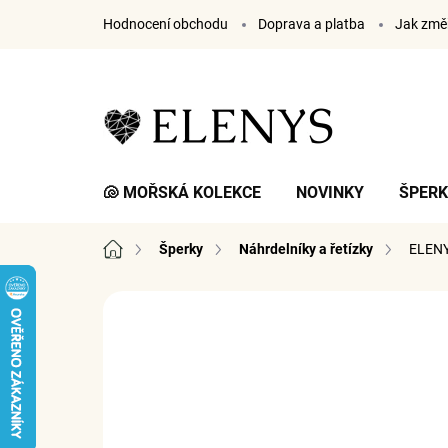
Přejít
Hodnocení obchodu
Doprava a platba
Jak změř
na
obsah
🐚 MOŘSKÁ KOLEKCE
NOVINKY
ŠPER
Domů
Šperky
Náhrdelníky a řetízky
ELEN
2 hodnocení
Podrobnosti hodnocení
ZNA