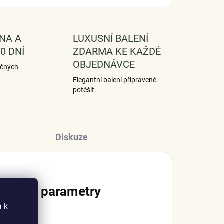
NA A
LUXUSNÍ BALENÍ
0 DNÍ
ZDARMA KE KAŽDÉ
OBJEDNÁVCE
ečných
Elegantní balení připravené
potěšit.
Diskuze
lňkové parametry
a k