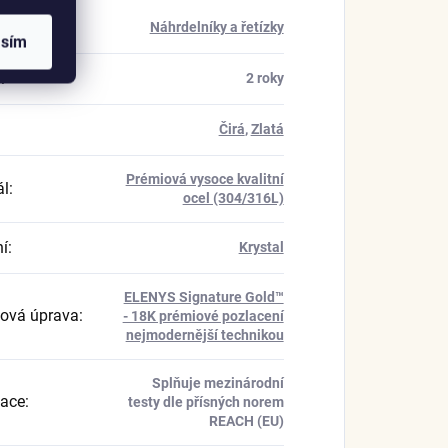
rie
:
Náhrdelníky a řetízky
asím
a
:
2 roky
Čirá
,
Zlatá
Prémiová vysoce kvalitní
ál
:
ocel (304/316L)
í
:
Krystal
ELENYS Signature Gold™
ová úprava
:
- 18K prémiové pozlacení
nejmodernější technikou
Splňuje mezinárodní
kace
:
testy dle přísných norem
REACH (EU)