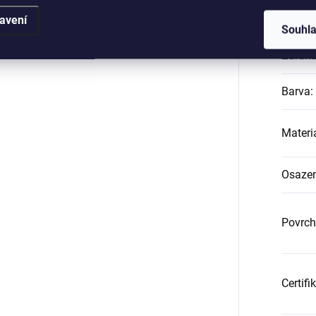
Katego
avení
Souhl
Záruk
Barva
:
Materi
Osazen
Povrch
Certifi