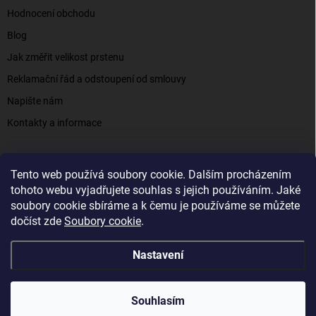
Hodnocení obchodu
Blog
Jak změřit velikost prstenu
Reklamační řád a odstoupení od smlouvy
Napište nám
Kontakty a informace
Tento web používá soubory cookie. Dalším procházením
Elenys.cz - šperky, kterým věříte už od roku 2016
tohoto webu vyjadřujete souhlas s jejich používáním. Jaké
soubory cookie sbíráme a k čemu je používáme se můžete
dočíst zde
Soubory cookie
.
Copyright 2026
Elenys.cz
. Všechna práva vyhrazena.
Nastavení
Vytvořil Shoptet
Souhlasím