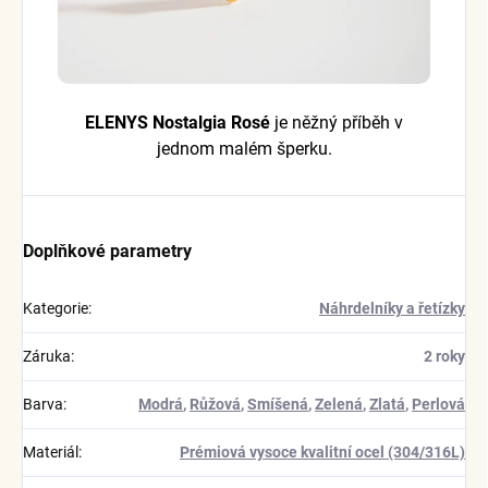
ELENYS Nostalgia Rosé
je něžný příběh v
jednom malém šperku.
Doplňkové parametry
Kategorie
:
Náhrdelníky a řetízky
Záruka
:
2 roky
Barva
:
Modrá
,
Růžová
,
Smíšená
,
Zelená
,
Zlatá
,
Perlová
Materiál
:
Prémiová vysoce kvalitní ocel (304/316L)