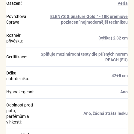
Osazení
:
Perla
Povrchová
ELENYS Signature Gold™ - 18K prémiové
úprava
:
pozlacení nejmodernější technikou
Rozměr
(výška) 2,32 cm
přívěsku
:
Splňuje mezinárodní testy dle přísných norem
Certifikace
:
REACH (EU)
Délka
42+5 cm
náhrdelníku
:
Hypoalergenní
:
Ano
Odolnost proti
potu,
Ano, žádná ztráta lesku
parfémům a
vlhkosti
: