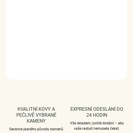
Nostalgia Rosé
je vintage náhrdelník s oválným
přívěskem, kde růže a jemné detaily působí jako malý
šperk z rodinné šperkovnice. Romantický, klidný a osobní
– přitahuje pozornost spíš náladou než třpytem.
Vyrobeno s technologií
Elenys Signature Gold™
– 18k
pozlacení pro dlouhotrvající lesk a odolnost;
voděodolný
a hypoalergenní
.
DETAILNÍ INFORMACE
ZEPTAT SE
HLÍDAT
KVALITNÍ KOVY A
EXPRESNÍ ODESLÁNÍ DO
PEČLIVĚ VYBRANÉ
24 HODIN
KAMENY
Vše skladem, rychlé dodání – aby
vaše radost nemusela čekat.
Garance jasného původu kamenů