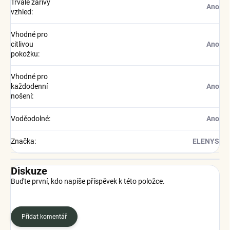
Trvale zářivý
Ano
vzhled
:
Vhodné pro
citlivou
Ano
pokožku
:
Vhodné pro
každodenní
Ano
nošení
:
Voděodolné
:
Ano
Značka
:
ELENYS
Diskuze
Buďte první, kdo napíše příspěvek k této položce.
Přidat komentář