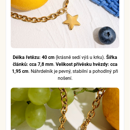
Délka řetězu: 40 cm
(krásně sedí výš u krku).
Šířka
článků: cca 7,8 mm
.
Velikost přívěsku hvězdy: cca
1,95 cm
. Náhrdelník je pevný, stabilní a pohodlný při
nošení.