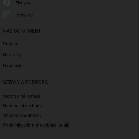
Elenys.cz
elenys.cz
NÁŠ SORTIMENT
Prsteny
Náramky
Náušnice
SERVIS A PODPORA
Storno a reklamace
Hodnocení obchodu
Obchodní podmínky
Podmínky ochrany osobních údajů