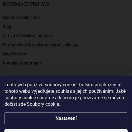
INFORMACE PRO VÁS
Hodnocení obchodu
Blog
Jak změřit velikost prstenu
Reklamační řád a odstoupení od smlouvy
Napište nám
Kontakty a informace
Tento web používá soubory cookie. Dalším procházením
Elenys.cz - šperky, kterým věříte už od roku 2016
tohoto webu vyjadřujete souhlas s jejich používáním. Jaké
soubory cookie sbíráme a k čemu je používáme se můžete
dočíst zde
Soubory cookie
.
Copyright 2026
Elenys.cz
. Všechna práva vyhrazena.
Nastavení
Vytvořil Shoptet