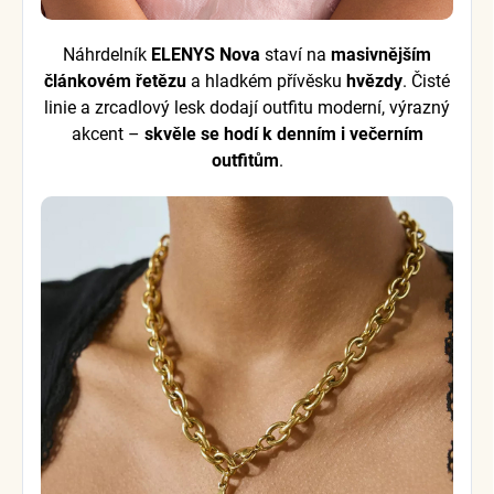
Náhrdelník
ELENYS Nova
staví na
masivnějším
článkovém řetězu
a hladkém přívěsku
hvězdy
. Čisté
linie a zrcadlový lesk dodají outfitu moderní, výrazný
akcent –
skvěle se hodí k denním i večerním
outfitům
.