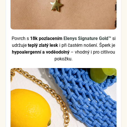
Povrch s
18k pozlacením
Elenys Signature Gold™
si
udržuje
teplý zlatý lesk
i při častém nošení. Šperk je
hypoalergenní a voděodolný
– vhodný i pro citlivou
pokožku.