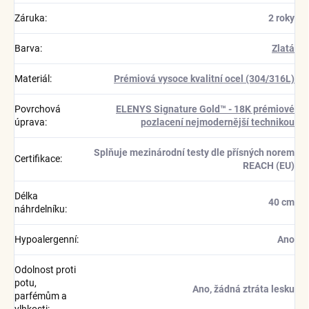
Záruka
:
2 roky
Barva
:
Zlatá
Materiál
:
Prémiová vysoce kvalitní ocel (304/316L)
Povrchová
ELENYS Signature Gold™ - 18K prémiové
úprava
:
pozlacení nejmodernější technikou
Splňuje mezinárodní testy dle přísných norem
Certifikace
:
REACH (EU)
Délka
40 cm
náhrdelníku
:
Hypoalergenní
:
Ano
Odolnost proti
potu,
Ano, žádná ztráta lesku
parfémům a
vlhkosti
: