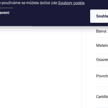
e používáme se můžete dočíst zde
Soubory cookie
.
Katego
avení
Souhl
Záruk
Barva
:
Materi
Osazen
Povrch
Certifi