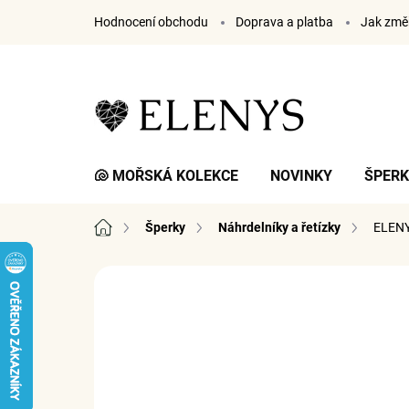
Přejít
Hodnocení obchodu
Doprava a platba
Jak změř
na
obsah
🐚 MOŘSKÁ KOLEKCE
NOVINKY
ŠPER
Domů
Šperky
Náhrdelníky a řetízky
ELENY
3 hodnocení
Podrobnosti hodnocení
ZNA