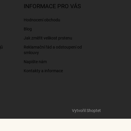
INFORMACE PRO VÁS
Hodnocení obchodu
Blog
Jak změřit velikost prstenu
jů
Reklamační řád a odstoupení od
smlouvy
Napište nám
Kontakty a informace
Vytvořil Shoptet