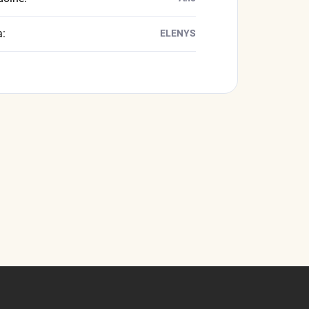
a
:
ELENYS