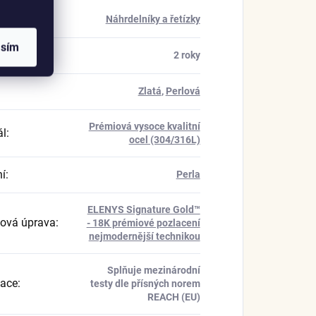
rie
:
Náhrdelníky a řetízky
asím
a
:
2 roky
Zlatá
,
Perlová
Prémiová vysoce kvalitní
ál
:
ocel (304/316L)
í
:
Perla
ELENYS Signature Gold™
ová úprava
:
- 18K prémiové pozlacení
nejmodernější technikou
Splňuje mezinárodní
kace
:
testy dle přísných norem
REACH (EU)