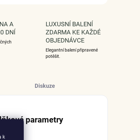
NA A
LUXUSNÍ BALENÍ
0 DNÍ
ZDARMA KE KAŽDÉ
OBJEDNÁVCE
ečných
Elegantní balení připravené
potěšit.
Diskuze
lňkové parametry
a k