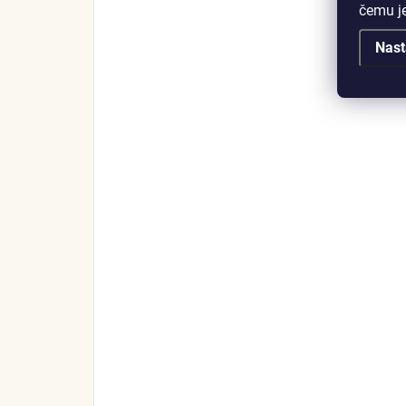
čemu j
Nast