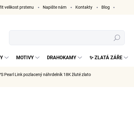
it velikost prstenu
Napište nám
Kontakty
Blog
Hledat
KY
MOTIVY
DRAHOKAMY
✨ ZLATÁ ZÁŘE
S Pearl Link
pozlacený náhrdelník 18K žluté zlato
ČKA:
ELENYS
1 499
1 239 Kč 
Měrná
SKLADE
cena: