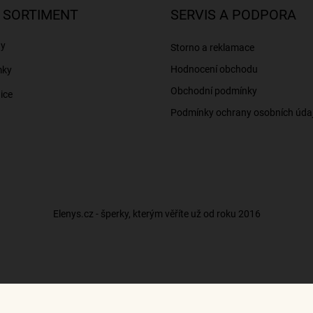
 SORTIMENT
SERVIS A PODPORA
ny
Storno a reklamace
Hodnocení obchodu
mky
Obchodní podmínky
ice
Podmínky ochrany osobních úda
Elenys.cz - šperky, kterým věříte už od roku 2016