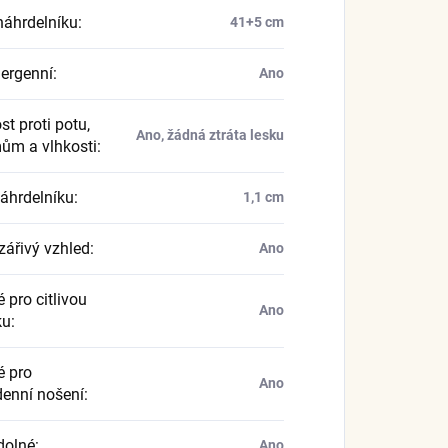
náhrdelníku
:
41+5 cm
ergenní
:
Ano
t proti potu,
Ano, žádná ztráta lesku
ům a vlhkosti
:
náhrdelníku
:
1,1 cm
zářivý vzhled
:
Ano
 pro citlivou
Ano
ku
:
 pro
Ano
enní nošení
:
dolné
:
Ano