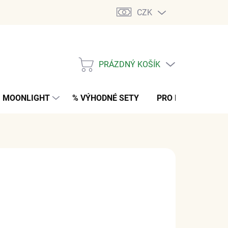
CZK
PRÁZDNÝ KOŠÍK
NÁKUPNÍ
KOŠÍK
MOONLIGHT
% VÝHODNÉ SETY
PRO MUŽE
K
 Kč
bez DPH
M
(>5 KS)