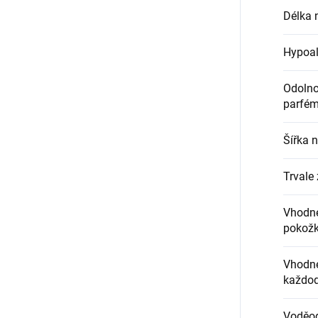
Délka 
Hypoal
Odolnos
parfém
Šířka 
Trvale 
Vhodné
pokož
Vhodné
každod
Voděo