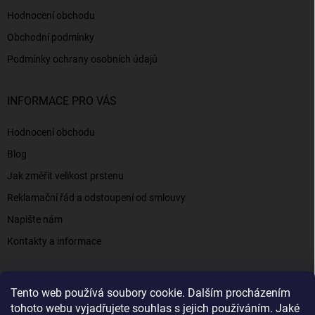
Hodnocení obchodu
Obchodní podmínky
Podmínky ochrany osobních údajů
INFORMACE PRO VÁS
Hodnocení obchodu
Blog
Jak změřit velikost prstenu
Reklamační řád a odstoupení od smlouvy
Napište nám
Kontakty a informace
Tento web používá soubory cookie. Dalším procházením
Elenys.cz - šperky, kterým věříte už od roku 2016
tohoto webu vyjadřujete souhlas s jejich používáním. Jaké