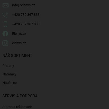
info
@
elenys.cz
+420 739 367 833
+420 739 367 833
Elenys.cz
elenys.cz
NÁŠ SORTIMENT
Prsteny
Náramky
Náušnice
SERVIS A PODPORA
Storno a reklamace