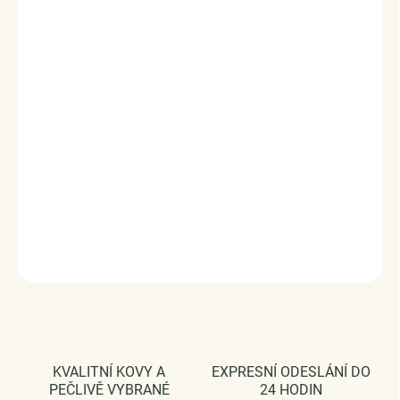
✓
18K pozlacený
- luxusní vzhled
✓
Voděodolný
- můžete nosit každý den
✓
Hypoalergenní
- vhodný i pro citlivou
pokožku
✓
Neztrácí lesk
- dlouhodobě krásný
✓
Doručení druhý den
✓
Vrácení a výměna do 120 dní
DÁRKOVÉ BALENÍ ELENYS
Elegantní balení zdarma ke každé objednávce
.
Prohlédněte si detail dárkového balení
DETAILNÍ INFORMACE
ZEPTAT SE
HLÍDAT
KVALITNÍ KOVY A
EXPRESNÍ ODESLÁNÍ DO
PEČLIVĚ VYBRANÉ
24 HODIN