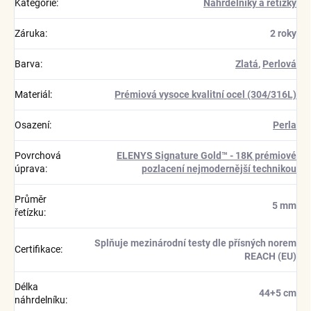
Kategorie
:
Náhrdelníky a řetízky
Záruka
:
2 roky
Barva
:
Zlatá
,
Perlová
Materiál
:
Prémiová vysoce kvalitní ocel (304/316L)
Osazení
:
Perla
Povrchová
ELENYS Signature Gold™ - 18K prémiové
úprava
:
pozlacení nejmodernější technikou
Průměr
5 mm
řetízku
:
Splňuje mezinárodní testy dle přísných norem
Certifikace
:
REACH (EU)
Délka
44+5 cm
náhrdelníku
: