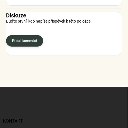
Diskuze
Buďte první, kdo napíše příspěvek k této položce.
Přidat komentář
Z
á
p
a
t
í
KONTAKT