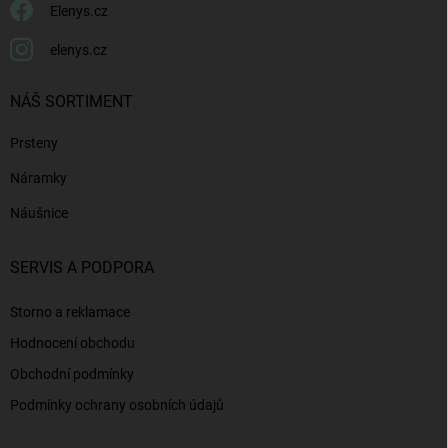
Elenys.cz
elenys.cz
NÁŠ SORTIMENT
Prsteny
Náramky
Náušnice
SERVIS A PODPORA
Storno a reklamace
Hodnocení obchodu
Obchodní podmínky
Podmínky ochrany osobních údajů