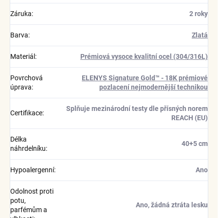
Záruka
:
2 roky
Barva
:
Zlatá
Materiál
:
Prémiová vysoce kvalitní ocel (304/316L)
Povrchová
ELENYS Signature Gold™ - 18K prémiové
úprava
:
pozlacení nejmodernější technikou
Splňuje mezinárodní testy dle přísných norem
Certifikace
:
REACH (EU)
Délka
40+5 cm
náhrdelníku
:
Hypoalergenní
:
Ano
Odolnost proti
potu,
Ano, žádná ztráta lesku
parfémům a