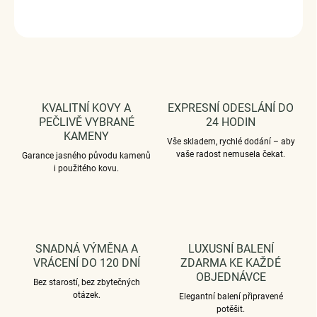
ZEPTAT SE
HLÍDAT
KVALITNÍ KOVY A
EXPRESNÍ ODESLÁNÍ DO
PEČLIVĚ VYBRANÉ
24 HODIN
KAMENY
Vše skladem, rychlé dodání – aby
vaše radost nemusela čekat.
Garance jasného původu kamenů
i použitého kovu.
SNADNÁ VÝMĚNA A
LUXUSNÍ BALENÍ
VRÁCENÍ DO 120 DNÍ
ZDARMA KE KAŽDÉ
OBJEDNÁVCE
Bez starostí, bez zbytečných
otázek.
Elegantní balení připravené
potěšit.