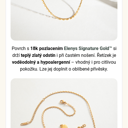
Povrch s
18k pozlacením
Elenys Signature Gold™
si
drží
teplý zlatý odstín
i při častém nošení. Řetízek je
voděodolný a hypoalergenní
– vhodný i pro citlivou
pokožku. Lze jej doplnit o oblíbené přívěsky.