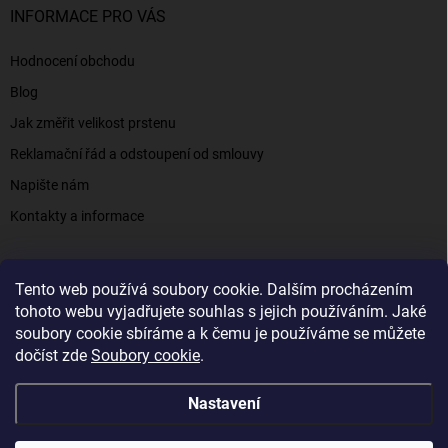
INFORMACE PRO VÁS
Hodnocení obchodu
Blog
Jak změřit velikost prstenu
Reklamační řád a odstoupení od smlouvy
Napište nám
Kontakty a informace
Tento web používá soubory cookie. Dalším procházením
Elenys.cz - šperky, kterým věříte už od roku 2016
tohoto webu vyjadřujete souhlas s jejich používáním. Jaké
soubory cookie sbíráme a k čemu je používáme se můžete
dočíst zde
Soubory cookie
.
Copyright 2026
Elenys.cz
. Všechna práva vyhrazena.
Nastavení
Vytvořil Shoptet