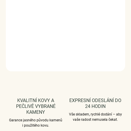
Precious Bond
je symbolem vzácného pouta mezi dvěma
dušemi – takového, které má pro vás osobní význam a
hodnotu.
Vyrobeno s technologií
Elenys Signature Gold™
– 18k
pozlacení pro dlouhotrvající lesk a odolnost;
voděodolný
a hypoalergenní
.
DETAILNÍ INFORMACE
ZEPTAT SE
HLÍDAT
KVALITNÍ KOVY A
EXPRESNÍ ODESLÁNÍ DO
PEČLIVĚ VYBRANÉ
24 HODIN
KAMENY
Vše skladem, rychlé dodání – aby
vaše radost nemusela čekat.
Garance jasného původu kamenů
i použitého kovu.