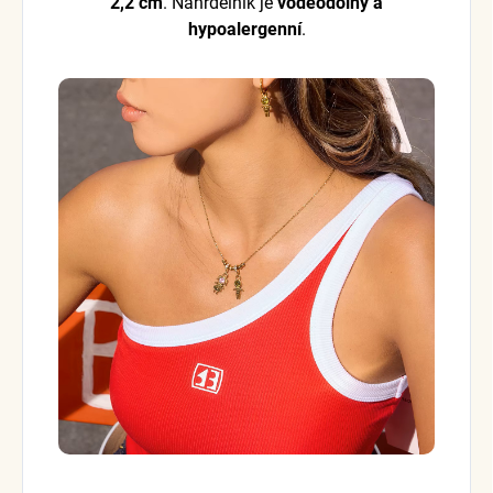
2,2 cm
.
Náhrdelník je
voděodolný a
hypoalergenní
.