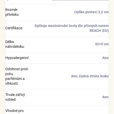
Rozměr
(výška postav) 2,2 cm
přívěsku
:
Splňuje mezinárodní testy dle přísných norem
Certifikace
:
REACH (EU)
Délka
42+5 cm
náhrdelníku
:
Hypoalergenní
:
Ano
Odolnost proti
potu,
Ano, žádná ztráta lesku
parfémům a
vlhkosti
:
Trvale zářivý
Ano
vzhled
:
Vhodné pro