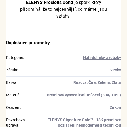
ELENYS Precious Bond
je šperk, který
připomíná, že to nejcennější, co máme, jsou
vztahy.
Doplňkové parametry
Kategorie
:
Náhrdelníky a řetízky
Záruka
:
2 roky
Barva
:
Růžová
,
Čirá
,
Zelená
,
Zlatá
Materiál
:
Prémiová vysoce kvalitní ocel (304/316L)
Osazení
:
Zirkon
Povrchová
ELENYS Signature Gold™ - 18K prémiové
úprava
:
pozlacení nejmodernější technikou