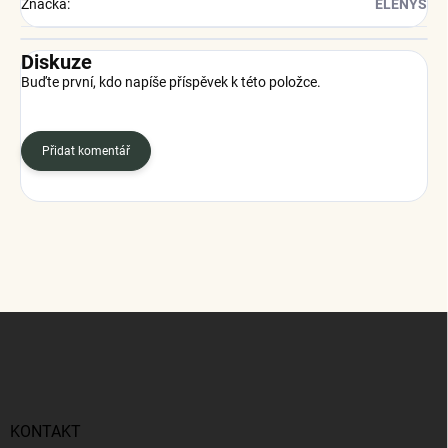
Značka
:
ELENYS
Diskuze
Buďte první, kdo napíše příspěvek k této položce.
Přidat komentář
Z
á
p
a
t
í
KONTAKT