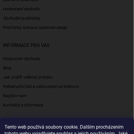
Hodnocení obchodu
Obchodní podmínky
Podmínky ochrany osobních údajů
INFORMACE PRO VÁS
Hodnocení obchodu
Blog
Jak změřit velikost prstenu
Reklamační řád a odstoupení od smlouvy
Napište nám
Kontakty a informace
Tento web používá soubory cookie. Dalším procházením
Elenys.cz - šperky, kterým věříte už od roku 2016
tohoto webu vyjadřujete souhlas s jejich používáním. Jaké