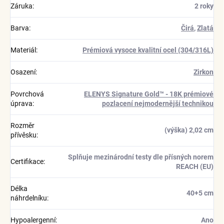
Záruka
:
2 roky
Barva
:
Čirá
,
Zlatá
Materiál
:
Prémiová vysoce kvalitní ocel (304/316L)
Osazení
:
Zirkon
Povrchová
ELENYS Signature Gold™ - 18K prémiové
úprava
:
pozlacení nejmodernější technikou
Rozměr
(výška) 2,02 cm
přívěsku
:
Splňuje mezinárodní testy dle přísných norem
Certifikace
:
REACH (EU)
Délka
40+5 cm
náhrdelníku
:
Hypoalergenní
:
Ano