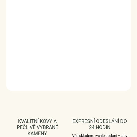
ELENYS Relic Chain je řetízkový náhrdelník s reliéfním
obdélníkovým přívěskem a jemným zirkonem, který
spojuje charakter, detail a nadčasovou eleganci v čisté
linii. Výrazný tvar působí sebevědomě, ale stále velmi
sofistikovaně.
Vyrobeno s technologií
Elenys Signature Gold™
– 18k
pozlacení pro dlouhotrvající lesk a odolnost;
voděodolný
a hypoalergenní
.
DETAILNÍ INFORMACE
ZEPTAT SE
HLÍDAT
KVALITNÍ KOVY A
EXPRESNÍ ODESLÁNÍ DO
PEČLIVĚ VYBRANÉ
24 HODIN
KAMENY
Vše skladem, rychlé dodání – aby