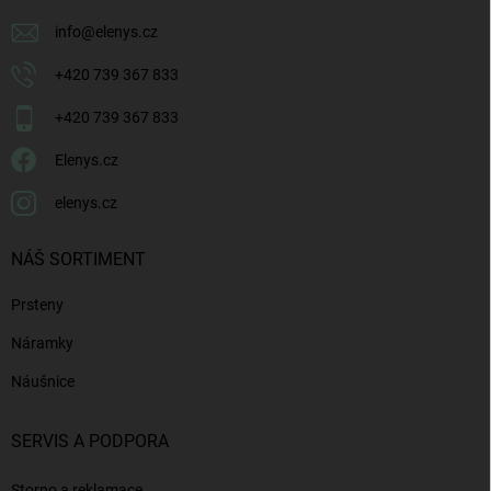
info
@
elenys.cz
+420 739 367 833
+420 739 367 833
Elenys.cz
elenys.cz
NÁŠ SORTIMENT
Prsteny
Náramky
Náušnice
SERVIS A PODPORA
Storno a reklamace