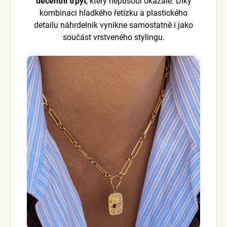
decentní třpyt
, který nepůsobí okázale. Díky
kombinaci hladkého řetízku a plastického
detailu náhrdelník vynikne samostatně i jako
součást vrstveného stylingu.