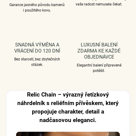
vaše radost nemusela čekat.
Garance jasného původu kamenů
i použitého kovu.
SNADNÁ VÝMĚNA A
LUXUSNÍ BALENÍ
VRÁCENÍ DO 120 DNÍ
ZDARMA KE KAŽDÉ
OBJEDNÁVCE
Bez starostí, bez zbytečných
otázek.
Elegantní balení připravené
potěšit.
Relic Chain – výrazný řetízkový
náhrdelník s reliéfním přívěskem, který
propojuje charakter, detail a
nadčasovou eleganci.