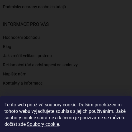
Podmínky ochrany osobních údajů
INFORMACE PRO VÁS
Hodnocení obchodu
Blog
Jak změřit velikost prstenu
Reklamační řád a odstoupení od smlouvy
Napište nám
Kontakty a informace
Tento web používá soubory cookie. Dalším procházením
Elenys.cz - šperky, kterým věříte už od roku 2016
tohoto webu vyjadřujete souhlas s jejich používáním. Jaké
soubory cookie sbíráme a k čemu je používáme se můžete
dočíst zde
Soubory cookie
.
Copyright 2026
Elenys.cz
. Všechna práva vyhrazena.