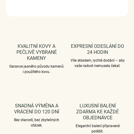
ZEPTAT SE
HLÍDAT
KVALITNÍ KOVY A
EXPRESNÍ ODESLÁNÍ DO
PEČLIVĚ VYBRANÉ
24 HODIN
KAMENY
Vše skladem, rychlé dodání – aby
vaše radost nemusela čekat.
Garance jasného původu kamenů
i použitého kovu.
SNADNÁ VÝMĚNA A
LUXUSNÍ BALENÍ
VRÁCENÍ DO 120 DNÍ
ZDARMA KE KAŽDÉ
OBJEDNÁVCE
Bez starostí, bez zbytečných
otázek.
Elegantní balení připravené
potěšit.