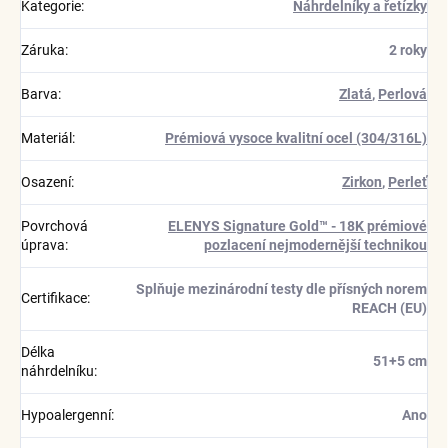
Kategorie
:
Náhrdelníky a řetízky
Záruka
:
2 roky
Barva
:
Zlatá
,
Perlová
Materiál
:
Prémiová vysoce kvalitní ocel (304/316L)
Osazení
:
Zirkon
,
Perleť
Povrchová
ELENYS Signature Gold™ - 18K prémiové
úprava
:
pozlacení nejmodernější technikou
Splňuje mezinárodní testy dle přísných norem
Certifikace
:
REACH (EU)
Délka
51+5 cm
náhrdelníku
:
Hypoalergenní
:
Ano