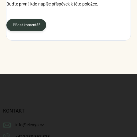
Buďte první, kdo napíše příspěvek k této položce.
Přidat komentář
Z
á
p
a
t
í
KONTAKT
info
@
elenys.cz
+420 739 367 833