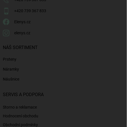
+420 739 367 833
Elenys.cz
elenys.cz
NÁŠ SORTIMENT
Prsteny
Náramky
Náušnice
SERVIS A PODPORA
Storno a reklamace
Hodnocení obchodu
Obchodní podmínky