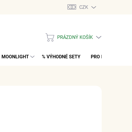
CZK
PRÁZDNÝ KOŠÍK
NÁKUPNÍ
KOŠÍK
MOONLIGHT
% VÝHODNÉ SETY
PRO MUŽE
K
 Kč
bez DPH
M
(4 KS)