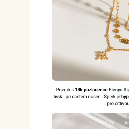
Povrch s
18k pozlacením
Elenys Si
lesk
i při častém nošení. Šperk je
hyp
pro citliv