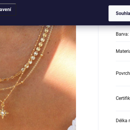
Katego
avení
Souhl
Záruk
Barva
:
Materi
Povrch
Certifi
Délka 