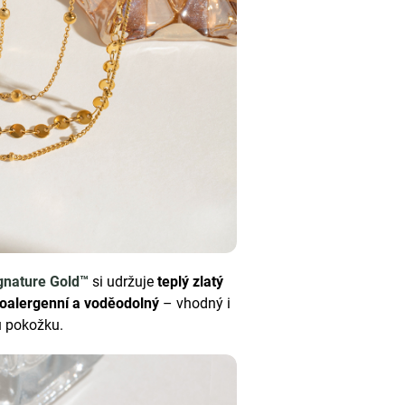
gnature Gold™
si udržuje
teplý zlatý
oalergenní a voděodolný
– vhodný i
ou pokožku.