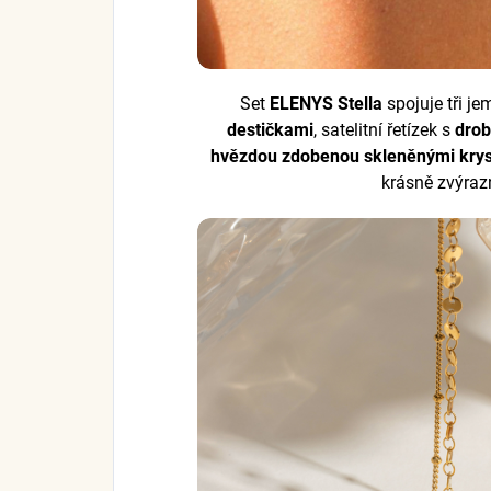
Set
ELENYS Stella
spojuje tři je
destičkami
, satelitní řetízek s
drob
hvězdou zdobenou skleněnými krys
krásně zvýrazn