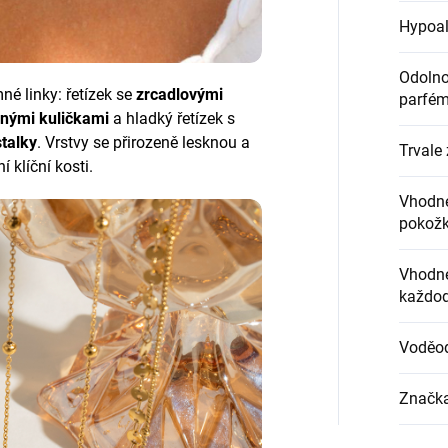
Hypoal
Odolnos
mné linky: řetízek se
zrcadlovými
parfém
nými kuličkami
a hladký řetízek s
talky
. Vrstvy se přirozeně lesknou a
Trvale 
í klíční kosti.
Vhodné
pokož
Vhodné
každod
Voděo
Značk