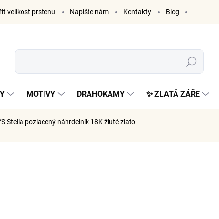
it velikost prstenu
Napište nám
Kontakty
Blog
Hledat
KY
MOTIVY
DRAHOKAMY
✨ ZLATÁ ZÁŘE
S Stella
pozlacený náhrdelník 18K žluté zlato
AČKA:
ELENYS
1 549
1 280 Kč 
Měrná
SKLADE
cena: