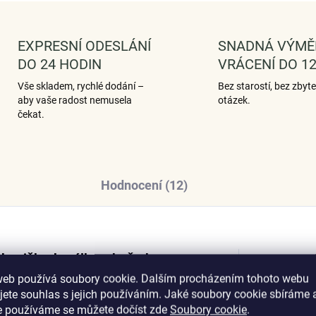
EXPRESNÍ ODESLÁNÍ
SNADNÁ VÝMĚ
DO 24 HODIN
VRÁCENÍ DO 12
Vše skladem, rychlé dodání –
Bez starostí, bez zbyt
aby vaše radost nemusela
otázek.
čekat.
Hodnocení (12)
destičky, korálky a hvězda s
Dop
jednom setu.
web používá soubory cookie. Dalším procházením tohoto webu
jete souhlas s jejich používáním. Jaké soubory cookie sbíráme 
e používáme se můžete dočíst zde
Soubory cookie
.