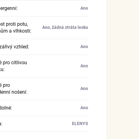
ergenní
:
Ano
t proti potu,
Ano, žádná ztráta lesku
ům a vlhkosti
:
zářivý vzhled
:
Ano
 pro citlivou
Ano
ku
:
 pro
Ano
enní nošení
:
dolné
:
Ano
a
:
ELENYS