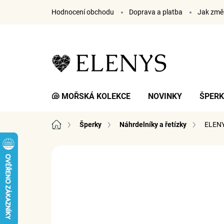
Přejít
Hodnocení obchodu
Doprava a platba
Jak změř
na
obsah
🐚 MOŘSKÁ KOLEKCE
NOVINKY
ŠPER
Domů
Šperky
Náhrdelníky a řetízky
ELENY
12 hodnocení
Podrobnosti hodnocení
ZN