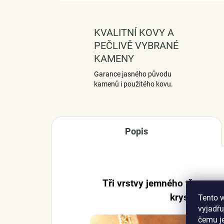
KVALITNÍ KOVY A
PEČLIVĚ VYBRANÉ
KAMENY
Garance jasného původu
kamenů i použitého kovu.
Popis
Tři vrstvy jemného třpytu – 
krystalky v 
Tento 
vyjadřu
čemu j