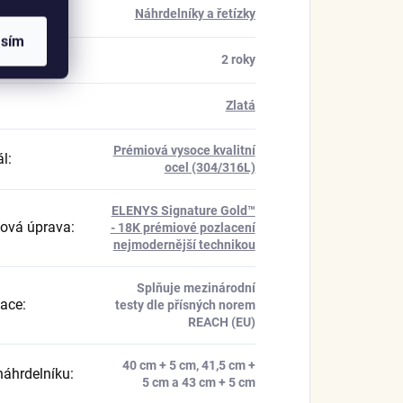
rie
:
Náhrdelníky a řetízky
asím
a
:
2 roky
Zlatá
Prémiová vysoce kvalitní
ál
:
ocel (304/316L)
ELENYS Signature Gold™
ová úprava
:
- 18K prémiové pozlacení
nejmodernější technikou
Splňuje mezinárodní
kace
:
testy dle přísných norem
REACH (EU)
40 cm + 5 cm, 41,5 cm +
náhrdelníku
:
5 cm a 43 cm + 5 cm