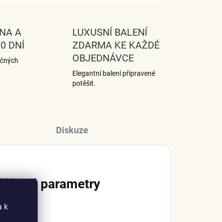
NA A
LUXUSNÍ BALENÍ
0 DNÍ
ZDARMA KE KAŽDÉ
OBJEDNÁVCE
ečných
Elegantní balení připravené
potěšit.
Diskuze
lňkové parametry
a k