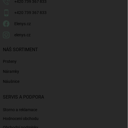
+420 739 367 833
+420 739 367 833
Elenys.cz
elenys.cz
NÁŠ SORTIMENT
Prsteny
Náramky
Náušnice
SERVIS A PODPORA
Storno a reklamace
Hodnocení obchodu
Obchodní podmínky