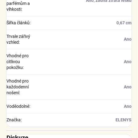
Ano, žádná ztráta lesku
parfémům a
vlhkosti
:
Šířka článků
:
0,67 cm
Trvale zářivý
Ano
vzhled
:
Vhodné pro
citlivou
Ano
pokožku
:
Vhodné pro
každodenní
Ano
nošení
:
Voděodolné
:
Ano
Značka
:
ELENYS
Diskuze