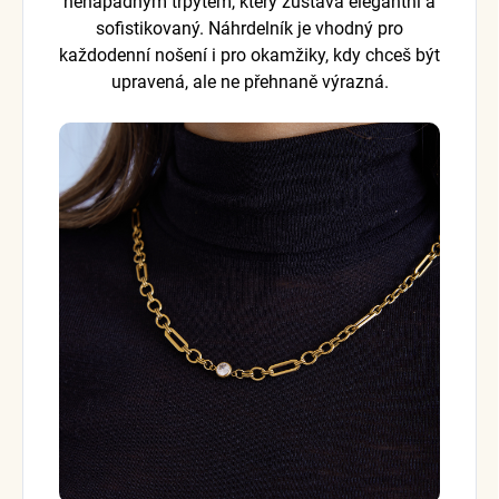
nenápadným třpytem, který zůstává elegantní a
sofistikovaný. Náhrdelník je vhodný pro
každodenní nošení i pro okamžiky, kdy chceš být
upravená, ale ne přehnaně výrazná.