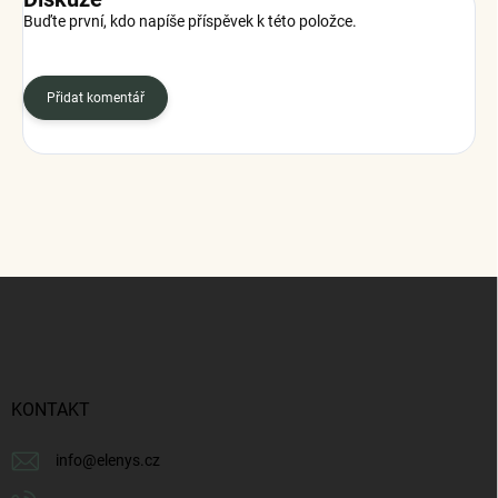
Buďte první, kdo napíše příspěvek k této položce.
Přidat komentář
Z
á
p
a
t
í
KONTAKT
info
@
elenys.cz