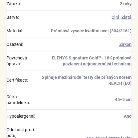
Záruka
:
2 roky
Barva
:
Čirá
,
Zlatá
Materiál
:
Prémiová vysoce kvalitní ocel (304/316L)
Osazení
:
Zirkon
Povrchová
ELENYS Signature Gold™ - 18K prémiové
úprava
:
pozlacení nejmodernější technikou
Splňuje mezinárodní testy dle přísných norem
Certifikace
:
REACH (EU)
Délka
45+5 cm
náhrdelníku
:
Hypoalergenní
:
Ano
Odolnost proti
potu,