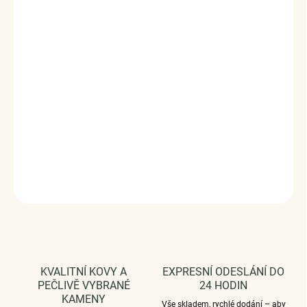
ELENYS Unity Chain je elegantní článkový náhrdelník s
jemným středovým zirkonem, který spojuje minimalistický
řetízek s delikátním třpytem. Čistý design a jemné rytmy
článků vytváří pocit harmonie a vyváženosti ve stylové
linii.
Vyrobeno s technologií
Elenys Signature Gold™
– 18k
pozlacení pro dlouhotrvající lesk a odolnost;
voděodolný
a hypoalergenní
.
DETAILNÍ INFORMACE
ZEPTAT SE
HLÍDAT
KVALITNÍ KOVY A
EXPRESNÍ ODESLÁNÍ DO
PEČLIVĚ VYBRANÉ
24 HODIN
KAMENY
Vše skladem, rychlé dodání – aby