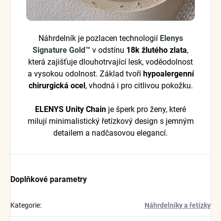
Náhrdelník je pozlacen technologií
Elenys
Signature Gold™
v odstínu
18k žlutého zlata
,
která zajišťuje dlouhotrvající lesk, voděodolnost
a vysokou odolnost. Základ tvoří
hypoalergenní
chirurgická ocel
, vhodná i pro citlivou pokožku.
ELENYS Unity Chain
je šperk pro ženy, které
milují minimalistický řetízkový design s jemným
detailem a nadčasovou elegancí.
Doplňkové parametry
Kategorie
:
Náhrdelníky a řetízky