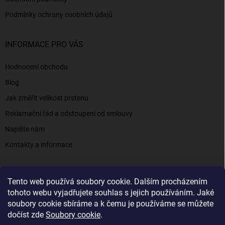
Podmínky ochrany osobních údajů
INFORMACE PRO VÁS
Hodnocení obchodu
Blog
Jak změřit velikost prstenu
Reklamační řád a odstoupení od smlouvy
Napište nám
Kontakty a informace
Tento web používá soubory cookie. Dalším procházením
Elenys.cz - šperky, kterým věříte už od roku 2016
tohoto webu vyjadřujete souhlas s jejich používáním. Jaké
soubory cookie sbíráme a k čemu je používáme se můžete
dočíst zde
Soubory cookie
.