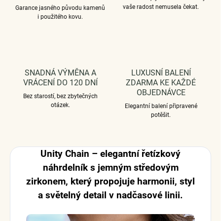
vaše radost nemusela čekat.
Garance jasného původu kamenů
i použitého kovu.
SNADNÁ VÝMĚNA A
LUXUSNÍ BALENÍ
VRÁCENÍ DO 120 DNÍ
ZDARMA KE KAŽDÉ
OBJEDNÁVCE
Bez starostí, bez zbytečných
otázek.
Elegantní balení připravené
potěšit.
Unity Chain – elegantní řetízkový
náhrdelník s jemným středovým
zirkonem, který propojuje harmonii, styl
a světelný detail v nadčasové linii.