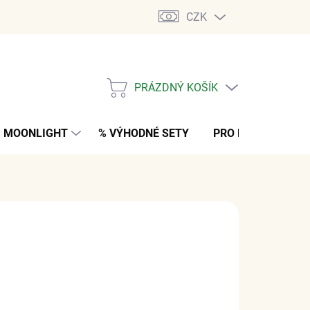
CZK
PRÁZDNÝ KOŠÍK
NÁKUPNÍ
KOŠÍK
MOONLIGHT
% VÝHODNÉ SETY
PRO MUŽE
K
 Kč
bez DPH
M
(>5 KS)