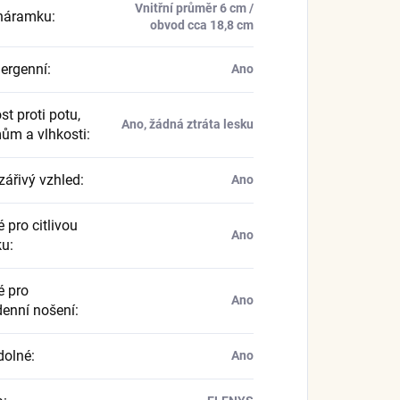
Vnitřní průměr 6 cm /
náramku
:
obvod cca 18,8 cm
ergenní
:
Ano
t proti potu,
Ano, žádná ztráta lesku
ům a vlhkosti
:
zářivý vzhled
:
Ano
 pro citlivou
Ano
ku
:
 pro
Ano
enní nošení
:
dolné
:
Ano