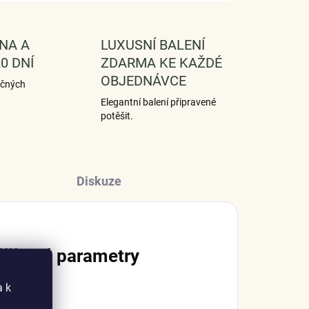
NA A
LUXUSNÍ BALENÍ
0 DNÍ
ZDARMA KE KAŽDÉ
OBJEDNÁVCE
ečných
Elegantní balení připravené
potěšit.
Diskuze
lňkové parametry
a k