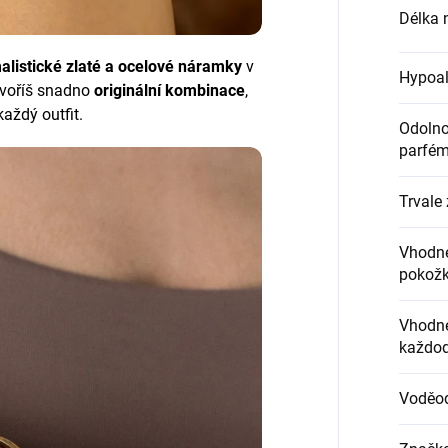
Délka 
alistické zlaté a ocelové náramky
v
Hypoal
tvoříš snadno
originální kombinace
,
každý outfit.
Odolnos
parfém
Trvale 
Vhodné
pokož
Vhodné
každod
Voděo