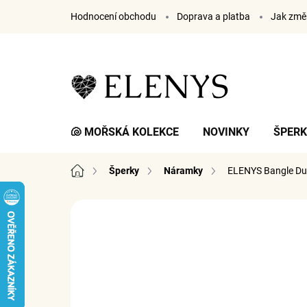
Přejít
Hodnocení obchodu
Doprava a platba
Jak změř
na
obsah
🐚 MOŘSKÁ KOLEKCE
NOVINKY
ŠPER
Domů
Šperky
Náramky
ELENYS Bangle Du
9 hodnocení
Podrobnosti hodnocení
ZNA