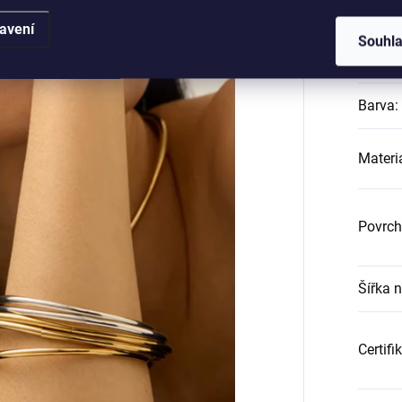
Katego
avení
Souhl
Záruk
Barva
:
Materi
Povrch
Šířka 
Certifi