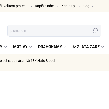
it velikost prstenu
Napište nám
Kontakty
Blog
Hledat
KY
MOTIVY
DRAHOKAMY
✨ ZLATÁ ZÁŘE
o set
sada náramků 18K zlato & ocel
ČKA:
ELENYS
1 399
1 156 Kč 
Měrná
SKLADE
cena: