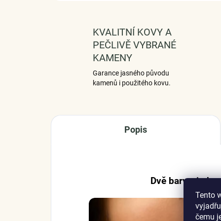
KVALITNÍ KOVY A
PEČLIVĚ VYBRANÉ
KAMENY
Garance jasného původu
kamenů i použitého kovu.
Popis
Dvě barvy, jeden
Tento 
vyjadřu
čemu j