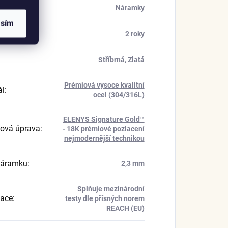
rie
:
Náramky
asím
a
:
2 roky
Stříbrná
,
Zlatá
Prémiová vysoce kvalitní
ál
:
ocel (304/316L)
ELENYS Signature Gold™
ová úprava
:
- 18K prémiové pozlacení
nejmodernější technikou
náramku
:
2,3 mm
Splňuje mezinárodní
kace
:
testy dle přísných norem
REACH (EU)