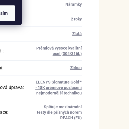
rie
:
Náramky
asím
a
:
2 roky
Zlatá
Prémiová vysoce kvalitní
ál
:
ocel (304/316L)
í
:
Zirkon
ELENYS Signature Gold™
ová úprava
:
- 18K prémiové pozlacení
nejmodernější technikou
Splňuje mezinárodní
kace
:
testy dle přísných norem
REACH (EU)