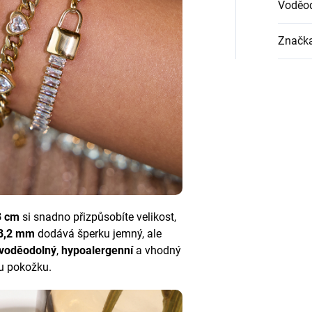
Voděo
Značk
3 cm
si snadno přizpůsobíte velikost,
 8,2 mm
dodává šperku jemný, ale
voděodolný
,
hypoalergenní
a vhodný
vou pokožku.