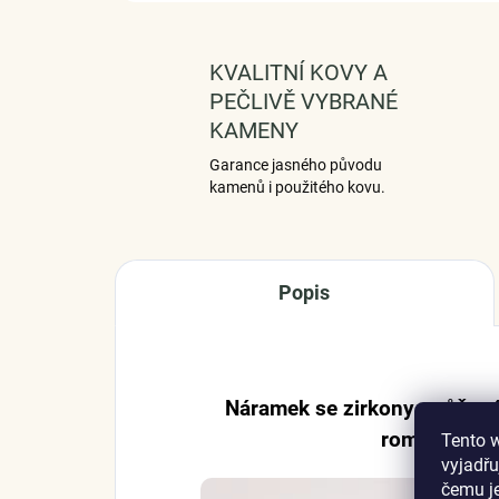
KVALITNÍ KOVY A
PEČLIVĚ VYBRANÉ
KAMENY
Garance jasného původu
kamenů i použitého kovu.
Popis
Náramek se zirkony a růžov
romantický
Tento 
vyjadřu
čemu j