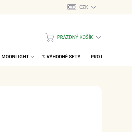
CZK
PRÁZDNÝ KOŠÍK
NÁKUPNÍ
KOŠÍK
MOONLIGHT
% VÝHODNÉ SETY
PRO MUŽE
K
 Kč
bez DPH
M
(>5 KS)