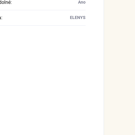
dolné
:
Ano
a
:
ELENYS