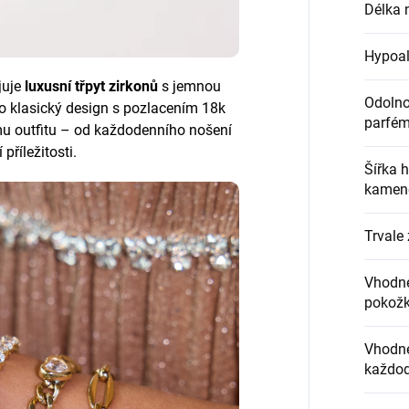
Délka 
Hypoal
juje
luxusní třpyt zirkonů
s jemnou
Odolnos
ho klasický design s pozlacením 18k
parfém
u outfitu – od každodenního nošení
 příležitosti.
Šířka 
kamen
Trvale 
Vhodné
pokož
Vhodné
každod