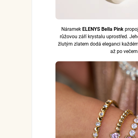
Náramek
ELENYS Bella Pink
propo
růžovou září krystalu uprostřed. Je
žlutým zlatem dodá eleganci každém
až po večerní