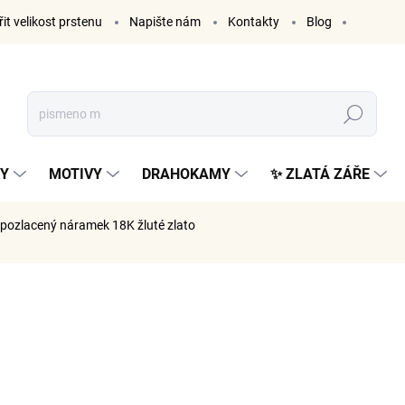
it velikost prstenu
Napište nám
Kontakty
Blog
Hledat
KY
MOTIVY
DRAHOKAMY
✨ ZLATÁ ZÁŘE
pozlacený náramek 18K žluté zlato
AČKA:
ELENYS
1 399
1 156 Kč 
Měrná
SKLADE
cena: