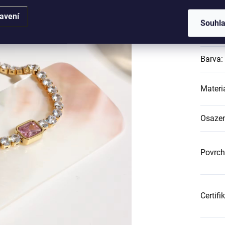
Katego
avení
Souhl
Záruk
Barva
:
Materi
Osazen
Povrch
Certifi