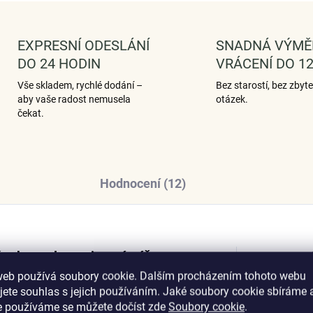
EXPRESNÍ ODESLÁNÍ
SNADNÁ VÝMĚ
DO 24 HODIN
VRÁCENÍ DO 12
Vše skladem, rychlé dodání –
Bez starostí, bez zbyt
aby vaše radost nemusela
otázek.
čekat.
Hodnocení (12)
ým krystalem – jemná záře s
Dop
m akcentem.
web používá soubory cookie. Dalším procházením tohoto webu
jete souhlas s jejich používáním. Jaké soubory cookie sbíráme 
e používáme se můžete dočíst zde
Soubory cookie
.