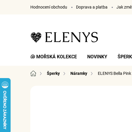
Přejít
Hodnocení obchodu
Doprava a platba
Jak změř
na
obsah
🐚 MOŘSKÁ KOLEKCE
NOVINKY
ŠPER
Domů
Šperky
Náramky
ELENYS Bella Pink
12 hodnocení
Podrobnosti hodnocení
ZN