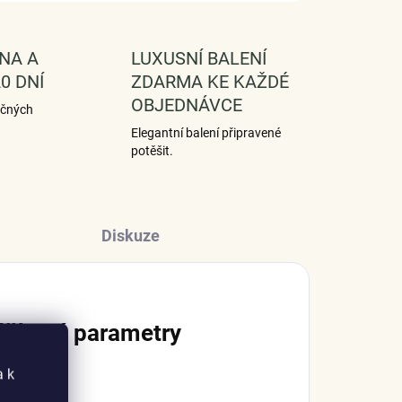
NA A
LUXUSNÍ BALENÍ
0 DNÍ
ZDARMA KE KAŽDÉ
OBJEDNÁVCE
ečných
Elegantní balení připravené
potěšit.
Diskuze
lňkové parametry
a k