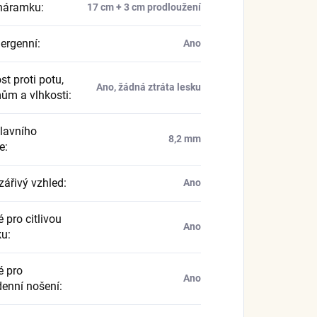
náramku
:
17 cm + 3 cm prodloužení
ergenní
:
Ano
t proti potu,
Ano, žádná ztráta lesku
ům a vlhkosti
:
hlavního
8,2 mm
e
:
zářivý vzhled
:
Ano
 pro citlivou
Ano
ku
:
 pro
Ano
enní nošení
: