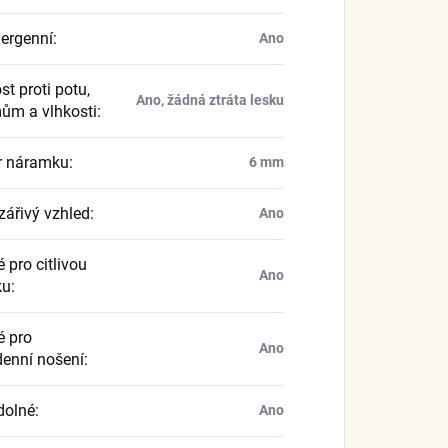
ergenní
:
Ano
t proti potu,
Ano, žádná ztráta lesku
ům a vlhkosti
:
r náramku
:
6 mm
zářivý vzhled
:
Ano
 pro citlivou
Ano
ku
:
 pro
Ano
enní nošení
:
dolné
:
Ano