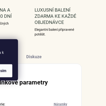
NA A
LUXUSNÍ BALENÍ
0 DNÍ
ZDARMA KE KAŽDÉ
OBJEDNÁVCE
ečných
Elegantní balení připravené
potěšit.
a k
Diskuze
asím
lňkové parametry
rie
:
Náramky