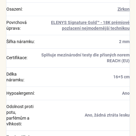
Osazení
:
Zirkon
Povrchová
ELENYS Signature Gold™ - 18K prémiové
úprava
:
pozlacení nejmodernější technikou
Šířka náramku
:
2 mm
Splňuje mezinárodní testy dle přísných norem
Certifikace
:
REACH (EU)
Délka
16+5 cm
náramku
:
Hypoalergenní
:
Ano
Odolnost proti
potu,
Ano, žádná ztráta lesku
parfémům a
vlhkosti
: