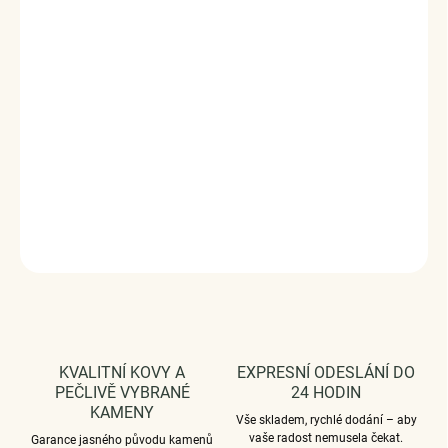
Písmeno C je jemný a osobní náramek se třpytem zirkonů,
který zvýrazní tvé zápěstí elegantním detailem a
smysluplným symbolem. Působí lehce, luxusně a hodí se
na každý den.
Vyrobeno s technologií
Elenys Signature Gold™
– 18k
pozlacení pro dlouhotrvající lesk a odolnost;
voděodolný
a hypoalergenní
.
DETAILNÍ INFORMACE
ZEPTAT SE
HLÍDAT
KVALITNÍ KOVY A
EXPRESNÍ ODESLÁNÍ DO
PEČLIVĚ VYBRANÉ
24 HODIN
KAMENY
Vše skladem, rychlé dodání – aby
vaše radost nemusela čekat.
Garance jasného původu kamenů