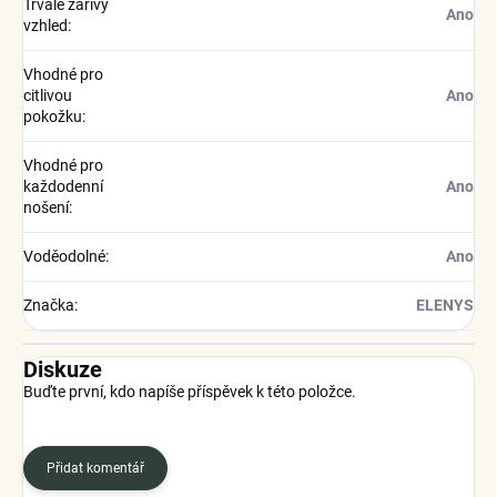
Trvale zářivý
Ano
vzhled
:
Vhodné pro
citlivou
Ano
pokožku
:
Vhodné pro
každodenní
Ano
nošení
:
Voděodolné
:
Ano
Značka
:
ELENYS
Diskuze
Buďte první, kdo napíše příspěvek k této položce.
Přidat komentář