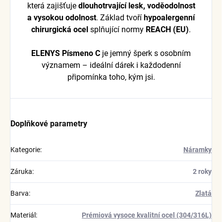
která zajišťuje
dlouhotrvající lesk, voděodolnost
a vysokou odolnost
. Základ tvoří
hypoalergenní
chirurgická ocel
splňující normy
REACH (EU)
.
ELENYS Písmeno C
je jemný šperk s osobním
významem – ideální dárek i každodenní
připomínka toho, kým jsi.
Doplňkové parametry
Kategorie
:
Náramky
Záruka
:
2 roky
Barva
:
Zlatá
Materiál
:
Prémiová vysoce kvalitní ocel (304/316L)