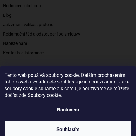
Hodnocení obchodu
Blog
Jak změřit velikost prstenu
Reklamační řád a odstoupení od smlouvy
Napište nám
Kontakty a informace
Tento web používá soubory cookie. Dalším procházením
Elenys.cz - šperky, kterým věříte už od roku 2016
tohoto webu vyjadřujete souhlas s jejich používáním. Jaké
soubory cookie sbíráme a k čemu je používáme se můžete
dočíst zde
Soubory cookie
.
Copyright 2026
Elenys.cz
. Všechna práva vyhrazena.
Nastavení
Vytvořil Shoptet
Souhlasím