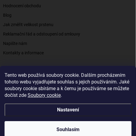
Hodnocení obchodu
Blog
Jak změřit velikost prstenu
Reklamační řád a odstoupení od smlouvy
Napište nám
Kontakty a informace
Tento web používá soubory cookie. Dalším procházením
Elenys.cz - šperky, kterým věříte už od roku 2016
tohoto webu vyjadřujete souhlas s jejich používáním. Jaké
soubory cookie sbíráme a k čemu je používáme se můžete
dočíst zde
Soubory cookie
.
Copyright 2026
Elenys.cz
. Všechna práva vyhrazena.
Nastavení
Vytvořil Shoptet
Souhlasím