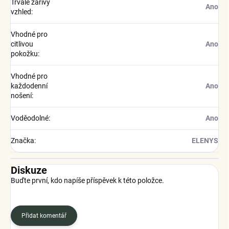
Trvale zářivý
Ano
vzhled
:
Vhodné pro
citlivou
Ano
pokožku
:
Vhodné pro
každodenní
Ano
nošení
:
Voděodolné
:
Ano
Značka
:
ELENYS
Diskuze
Buďte první, kdo napíše příspěvek k této položce.
Přidat komentář