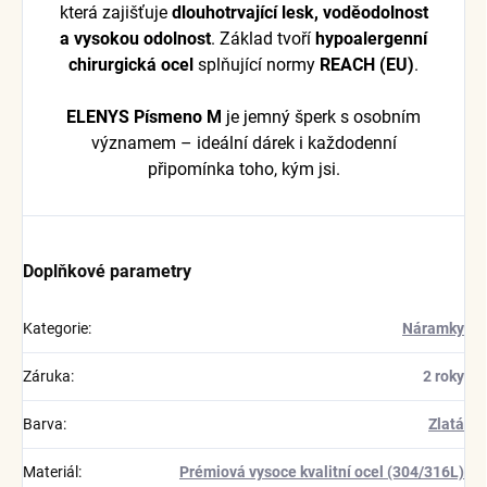
která zajišťuje
dlouhotrvající lesk, voděodolnost
a vysokou odolnost
. Základ tvoří
hypoalergenní
chirurgická ocel
splňující normy
REACH (EU)
.
ELENYS Písmeno M
je jemný šperk s osobním
významem – ideální dárek i každodenní
připomínka toho, kým jsi.
Doplňkové parametry
Kategorie
:
Náramky
Záruka
:
2 roky
Barva
:
Zlatá
Materiál
:
Prémiová vysoce kvalitní ocel (304/316L)