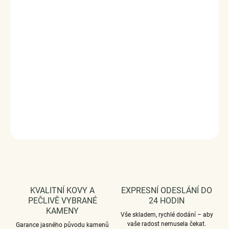
Písmeno M je jemný a osobní náramek se třpytem
zirkonů, který zvýrazní tvé zápěstí elegantním detailem a
smysluplným symbolem. Působí lehce, luxusně a hodí se
na každý den.
Vyrobeno s technologií
Elenys Signature Gold™
– 18k
pozlacení pro dlouhotrvající lesk a odolnost;
voděodolný
a hypoalergenní
.
DETAILNÍ INFORMACE
ZEPTAT SE
HLÍDAT
KVALITNÍ KOVY A
EXPRESNÍ ODESLÁNÍ DO
PEČLIVĚ VYBRANÉ
24 HODIN
KAMENY
Vše skladem, rychlé dodání – aby
vaše radost nemusela čekat.
Garance jasného původu kamenů