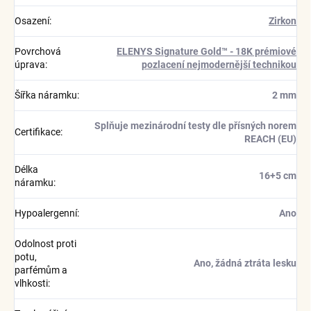
Osazení
:
Zirkon
Povrchová
ELENYS Signature Gold™ - 18K prémiové
úprava
:
pozlacení nejmodernější technikou
Šířka náramku
:
2 mm
Splňuje mezinárodní testy dle přísných norem
Certifikace
:
REACH (EU)
Délka
16+5 cm
náramku
:
Hypoalergenní
:
Ano
Odolnost proti
potu,
Ano, žádná ztráta lesku
parfémům a
vlhkosti
: