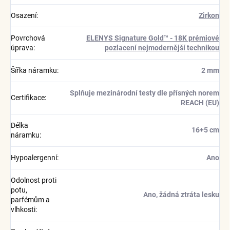
Osazení
:
Zirkon
Povrchová
ELENYS Signature Gold™ - 18K prémiové
úprava
:
pozlacení nejmodernější technikou
Šířka náramku
:
2 mm
Splňuje mezinárodní testy dle přísných norem
Certifikace
:
REACH (EU)
Délka
16+5 cm
náramku
:
Hypoalergenní
:
Ano
Odolnost proti
potu,
Ano, žádná ztráta lesku
parfémům a
vlhkosti
: