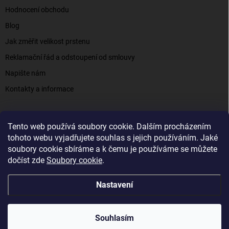
Hodnocení obchodu
Blog
Jak změřit velikost prstenu
Reklamační řád a odstoupení od smlouvy
Napište nám
Kontakty a informace
Tento web používá soubory cookie. Dalším procházením
Elenys.cz - šperky, kterým věříte už od roku 2016
tohoto webu vyjadřujete souhlas s jejich používáním. Jaké
soubory cookie sbíráme a k čemu je používáme se můžete
dočíst zde
Soubory cookie
.
Copyright 2026
Elenys.cz
. Všechna práva vyhrazena.
Nastavení
Vytvořil Shoptet
Souhlasím