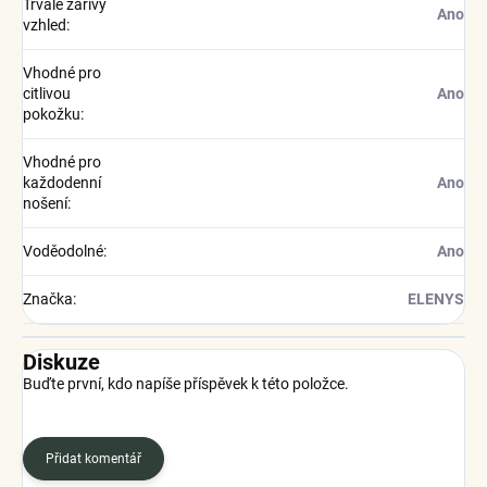
Trvale zářivý
Ano
vzhled
:
Vhodné pro
citlivou
Ano
pokožku
:
Vhodné pro
každodenní
Ano
nošení
:
Voděodolné
:
Ano
Značka
:
ELENYS
Diskuze
Buďte první, kdo napíše příspěvek k této položce.
Přidat komentář