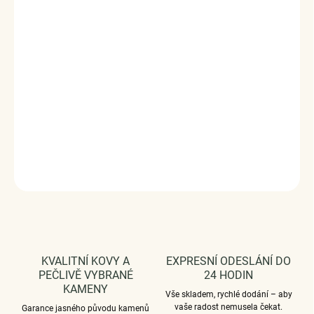
Písmeno P je jemný a osobní náramek se třpytem zirkonů,
který zvýrazní tvé zápěstí elegantním detailem a
smysluplným symbolem. Působí lehce, luxusně a hodí se
na každý den.
Vyrobeno s technologií
Elenys Signature Gold™
– 18k
pozlacení pro dlouhotrvající lesk a odolnost;
voděodolný
a hypoalergenní
.
DETAILNÍ INFORMACE
ZEPTAT SE
HLÍDAT
KVALITNÍ KOVY A
EXPRESNÍ ODESLÁNÍ DO
PEČLIVĚ VYBRANÉ
24 HODIN
KAMENY
Vše skladem, rychlé dodání – aby
vaše radost nemusela čekat.
Garance jasného původu kamenů