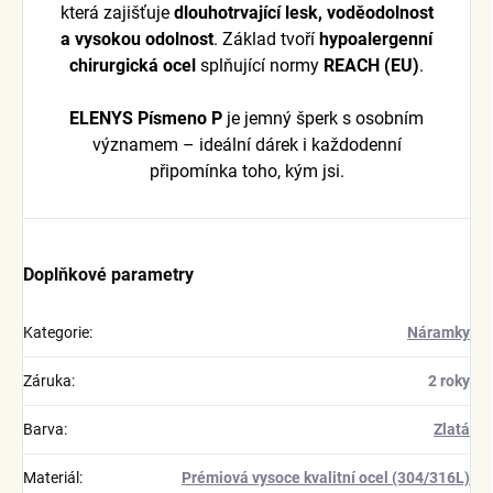
která zajišťuje
dlouhotrvající lesk, voděodolnost
a vysokou odolnost
. Základ tvoří
hypoalergenní
chirurgická ocel
splňující normy
REACH (EU)
.
ELENYS Písmeno P
je jemný šperk s osobním
významem – ideální dárek i každodenní
připomínka toho, kým jsi.
Doplňkové parametry
Kategorie
:
Náramky
Záruka
:
2 roky
Barva
:
Zlatá
Materiál
:
Prémiová vysoce kvalitní ocel (304/316L)