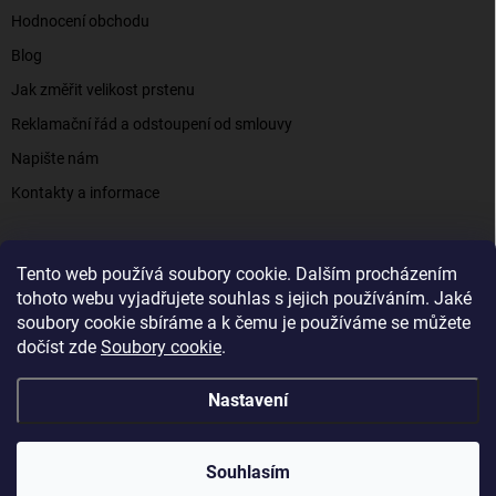
Hodnocení obchodu
Blog
Jak změřit velikost prstenu
Reklamační řád a odstoupení od smlouvy
Napište nám
Kontakty a informace
Tento web používá soubory cookie. Dalším procházením
Elenys.cz - šperky, kterým věříte už od roku 2016
tohoto webu vyjadřujete souhlas s jejich používáním. Jaké
soubory cookie sbíráme a k čemu je používáme se můžete
dočíst zde
Soubory cookie
.
Copyright 2026
Elenys.cz
. Všechna práva vyhrazena.
Nastavení
Vytvořil Shoptet
Souhlasím