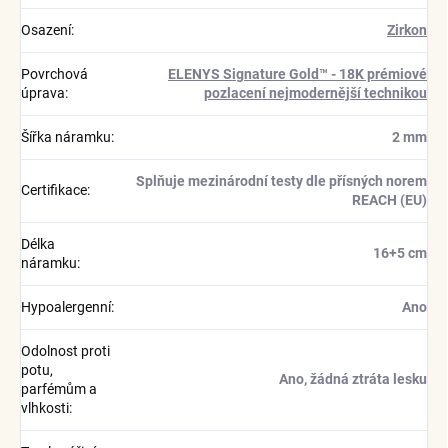
Osazení
:
Zirkon
Povrchová
ELENYS Signature Gold™ - 18K prémiové
úprava
:
pozlacení nejmodernější technikou
Šířka náramku
:
2 mm
Splňuje mezinárodní testy dle přísných norem
Certifikace
:
REACH (EU)
Délka
16+5 cm
náramku
:
Hypoalergenní
:
Ano
Odolnost proti
potu,
Ano, žádná ztráta lesku
parfémům a
vlhkosti
: