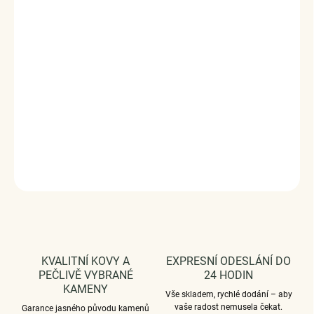
Písmeno R je jemný a osobní náramek se třpytem zirkonů,
který zvýrazní tvé zápěstí elegantním detailem a
smysluplným symbolem. Působí lehce, luxusně a hodí se
na každý den.
Vyrobeno s technologií
Elenys Signature Gold™
– 18k
pozlacení pro dlouhotrvající lesk a odolnost;
voděodolný
a hypoalergenní
.
DETAILNÍ INFORMACE
ZEPTAT SE
HLÍDAT
KVALITNÍ KOVY A
EXPRESNÍ ODESLÁNÍ DO
PEČLIVĚ VYBRANÉ
24 HODIN
KAMENY
Vše skladem, rychlé dodání – aby
vaše radost nemusela čekat.
Garance jasného původu kamenů