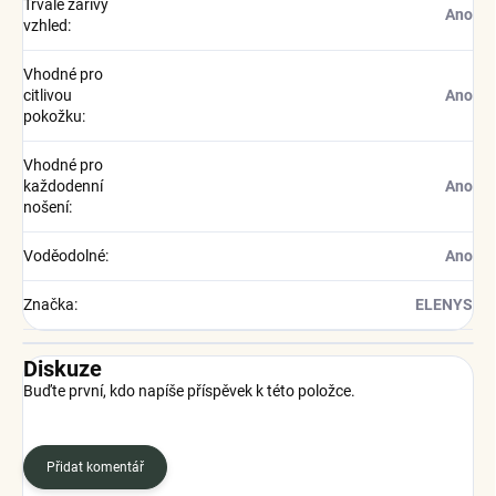
Trvale zářivý
Ano
vzhled
:
Vhodné pro
citlivou
Ano
pokožku
:
Vhodné pro
každodenní
Ano
nošení
:
Voděodolné
:
Ano
Značka
:
ELENYS
Diskuze
Buďte první, kdo napíše příspěvek k této položce.
Přidat komentář