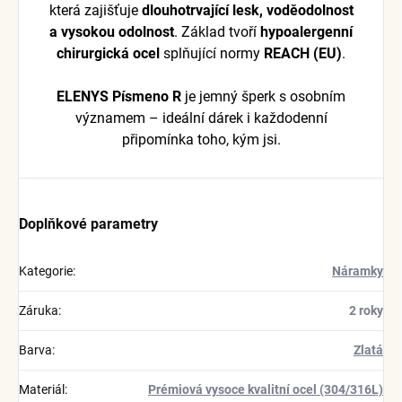
která zajišťuje
dlouhotrvající lesk, voděodolnost
a vysokou odolnost
. Základ tvoří
hypoalergenní
chirurgická ocel
splňující normy
REACH (EU)
.
ELENYS Písmeno R
je jemný šperk s osobním
významem – ideální dárek i každodenní
připomínka toho, kým jsi.
Doplňkové parametry
Kategorie
:
Náramky
Záruka
:
2 roky
Barva
:
Zlatá
Materiál
:
Prémiová vysoce kvalitní ocel (304/316L)