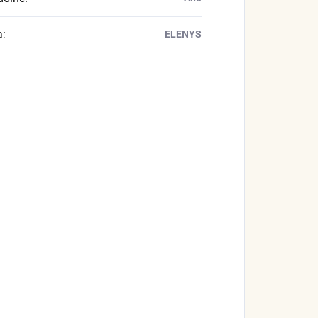
a
:
ELENYS