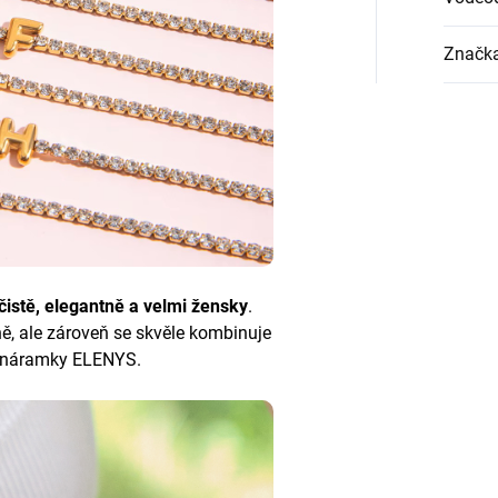
Značk
čistě, elegantně a velmi žensky
.
, ale zároveň se skvěle kombinuje
i náramky ELENYS.