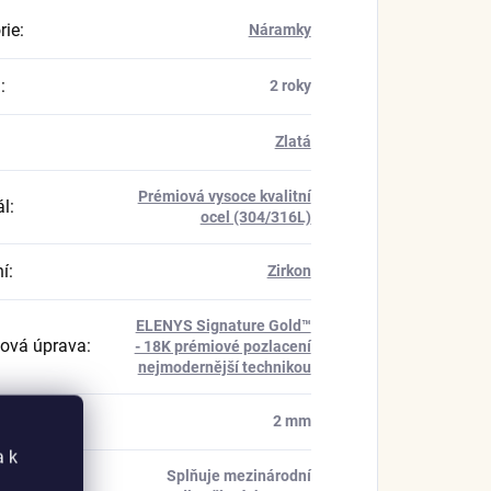
rie
:
Náramky
a
:
2 roky
Zlatá
Prémiová vysoce kvalitní
ál
:
ocel (304/316L)
í
:
Zirkon
ELENYS Signature Gold™
ová úprava
:
- 18K prémiové pozlacení
nejmodernější technikou
náramku
:
2 mm
a k
Splňuje mezinárodní