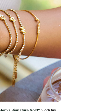
Elenys Signature Gold™
v odstínu