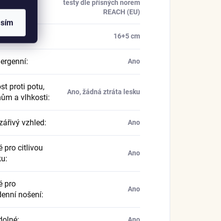
kace
:
testy dle přísných norem
REACH (EU)
asím
náramku
:
16+5 cm
ergenní
:
Ano
t proti potu,
Ano, žádná ztráta lesku
ům a vlhkosti
:
zářivý vzhled
:
Ano
 pro citlivou
Ano
ku
:
 pro
Ano
enní nošení
:
dolné
:
Ano