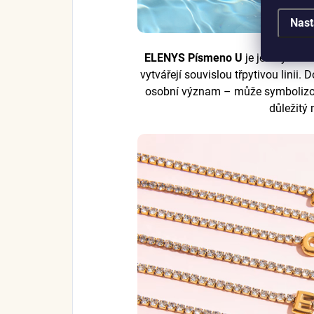
Nast
ELENYS Písmeno U
je jemný nár
vytvářejí souvislou třpytivou lini
osobní význam – může symbolizov
důležitý