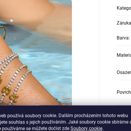
Katego
Záruk
Barva
:
Materi
Osazen
Povrch
Šířka 
web používá soubory cookie. Dalším procházením tohoto webu
jete souhlas s jejich používáním. Jaké soubory cookie sbíráme 
e používáme se můžete dočíst zde
Soubory cookie
.