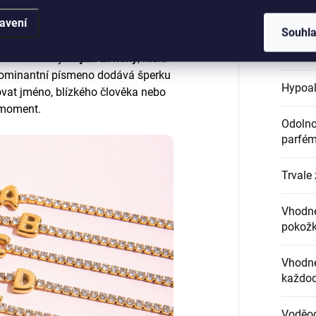
Certifi
avení
Souhl
Délka 
amek osazený
čirými zirkony
, které
i. Dominantní písmeno dodává šperku
Hypoal
at jméno, blízkého člověka nebo
 moment.
Odolnos
parfém
Trvale 
Vhodné
pokož
Vhodné
každod
Voděo