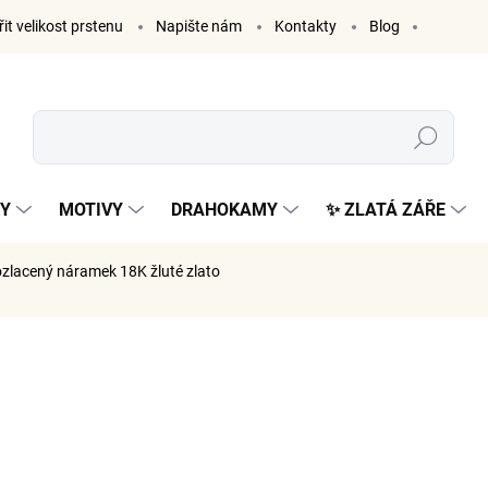
it velikost prstenu
Napište nám
Kontakty
Blog
Hledat
KY
MOTIVY
DRAHOKAMY
✨ ZLATÁ ZÁŘE
zlacený náramek 18K žluté zlato
ČKA:
ELENYS
1 249
1 032 Kč 
Měrná
SKLADE
cena: