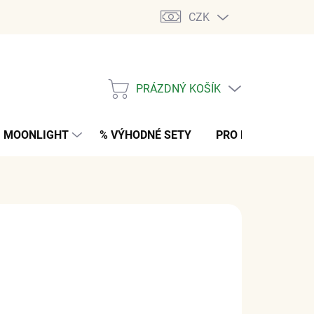
CZK
PRÁZDNÝ KOŠÍK
NÁKUPNÍ
KOŠÍK
MOONLIGHT
% VÝHODNÉ SETY
PRO MUŽE
K
 Kč
bez DPH
M
(3 KS)