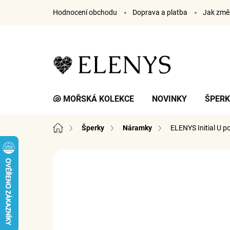
Přejít
Hodnocení obchodu
Doprava a platba
Jak změř
na
obsah
🐚 MOŘSKÁ KOLEKCE
NOVINKY
ŠPER
Domů
Šperky
Náramky
ELENYS Initial U
po
3 hodnocení
Podrobnosti hodnocení
ZNA