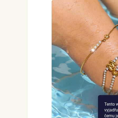
Tento 
vyjadřu
čemu j