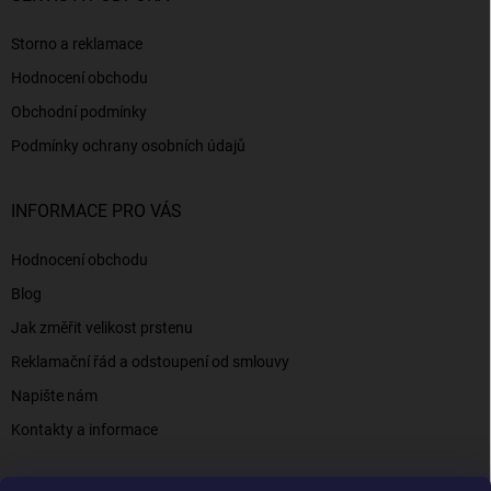
Storno a reklamace
Hodnocení obchodu
Obchodní podmínky
Podmínky ochrany osobních údajů
INFORMACE PRO VÁS
Hodnocení obchodu
Blog
Jak změřit velikost prstenu
Reklamační řád a odstoupení od smlouvy
Napište nám
Kontakty a informace