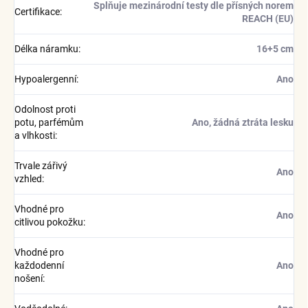
Splňuje mezinárodní testy dle přísných norem
Certifikace
:
REACH (EU)
Délka náramku
:
16+5 cm
Hypoalergenní
:
Ano
Odolnost proti
potu, parfémům
Ano, žádná ztráta lesku
a vlhkosti
:
Trvale zářivý
Ano
vzhled
:
Vhodné pro
Ano
citlivou pokožku
:
Vhodné pro
každodenní
Ano
nošení
: