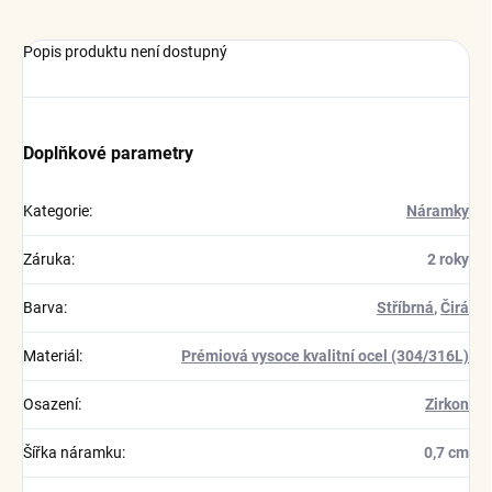
Popis produktu není dostupný
Doplňkové parametry
Kategorie
:
Náramky
Záruka
:
2 roky
Barva
:
Stříbrná
,
Čirá
Materiál
:
Prémiová vysoce kvalitní ocel (304/316L)
Osazení
:
Zirkon
Šířka náramku
:
0,7 cm