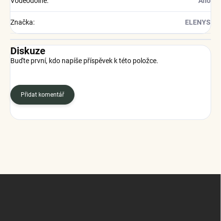
Voděodolné
:
Ano
Značka
:
ELENYS
Diskuze
Buďte první, kdo napíše příspěvek k této položce.
Přidat komentář
Z
á
p
a