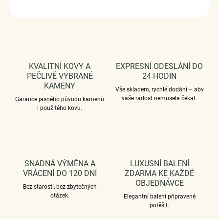
ZEPTAT SE
HLÍDAT
KVALITNÍ KOVY A
EXPRESNÍ ODESLÁNÍ DO
PEČLIVĚ VYBRANÉ
24 HODIN
KAMENY
Vše skladem, rychlé dodání – aby
vaše radost nemusela čekat.
Garance jasného původu kamenů
i použitého kovu.
SNADNÁ VÝMĚNA A
LUXUSNÍ BALENÍ
VRÁCENÍ DO 120 DNÍ
ZDARMA KE KAŽDÉ
OBJEDNÁVCE
Bez starostí, bez zbytečných
otázek.
Elegantní balení připravené
potěšit.