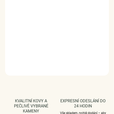
ELENYS Luminara Slim je jemný pevný náramek s linií
čirých zirkonů, který na zápěstí působí čistě, elegantně a
velmi sofistikovaně. Úzký profil a zlatý lesk vytvářejí
decentní třpyt, jenž podtrhne ženský styl bez zbytečné
okázalosti.
Vyrobeno s technologií
Elenys Signature Gold™
– 18k
pozlacení pro dlouhotrvající lesk a odolnost;
voděodolný
a hypoalergenní
.
DETAILNÍ INFORMACE
ZEPTAT SE
HLÍDAT
KVALITNÍ KOVY A
EXPRESNÍ ODESLÁNÍ DO
PEČLIVĚ VYBRANÉ
24 HODIN
KAMENY
Vše skladem, rychlé dodání – aby