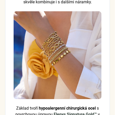
skvěle kombinuje i s dalšími náramky.
Základ tvoří
hypoalergenní chirurgická ocel
s
povrchovou úpravou
Elenys Signature Gold™
v