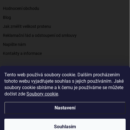
Hodnocení obchodu
Blog
Jak změřit velikost prstenu
Reklamační řád a odstoupení od smlouvy
Napište nám
Kontakty a informace
Tento web používá soubory cookie. Dalším procházením
Elenys.cz - šperky, kterým věříte už od roku 2016
tohoto webu vyjadřujete souhlas s jejich používáním. Jaké
soubory cookie sbíráme a k čemu je používáme se můžete
dočíst zde
Soubory cookie
.
Copyright 2026
Elenys.cz
. Všechna práva vyhrazena.
Nastavení
Vytvořil Shoptet
Souhlasím