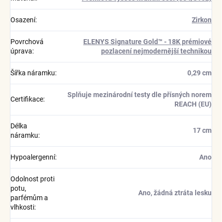
Osazení
:
Zirkon
Povrchová
ELENYS Signature Gold™ - 18K prémiové
úprava
:
pozlacení nejmodernější technikou
Šířka náramku
:
0,29 cm
Splňuje mezinárodní testy dle přísných norem
Certifikace
:
REACH (EU)
Délka
17 cm
náramku
:
Hypoalergenní
:
Ano
Odolnost proti
potu,
Ano, žádná ztráta lesku
parfémům a
vlhkosti
: