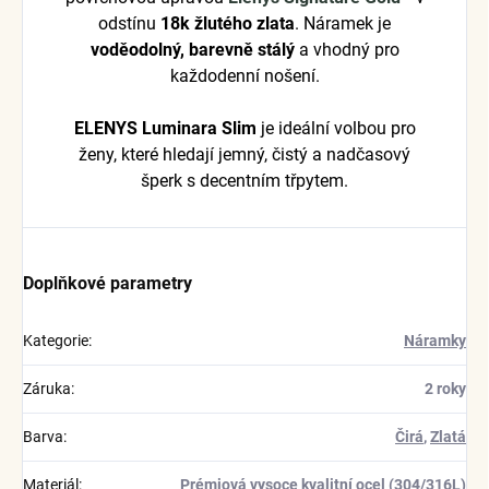
odstínu
18k žlutého zlata
. Náramek je
voděodolný, barevně stálý
a vhodný pro
každodenní nošení.
ELENYS Luminara Slim
je ideální volbou pro
ženy, které hledají jemný, čistý a nadčasový
šperk s decentním třpytem.
Doplňkové parametry
Kategorie
:
Náramky
Záruka
:
2 roky
Barva
:
Čirá
,
Zlatá
Materiál
:
Prémiová vysoce kvalitní ocel (304/316L)