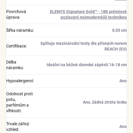
Povrchová
ELENYS Signature Gold™ - 18K prémiové
úprava
:
pozlacení nejmodernější technikou
Šířka náramku
:
0,55 cm
Splňuje mezinárodní testy dle přísných norem
Certifikace
:
REACH (EU)
Délka
Ideální na běžné dámské zápěstí 16-18 cm
náramku
:
Hypoalergenní
:
Ano
Odolnost proti
potu,
Ano, žádná ztráta lesku
parfémům a
vlhkosti
:
Trvale zářivý
Ano
vzhled
: