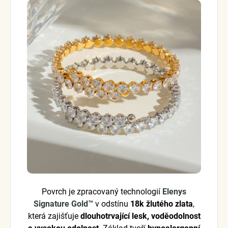
Povrch je zpracovaný technologií
Elenys
Signature Gold™
v odstínu
18k žlutého zlata
,
která zajišťuje
dlouhotrvající lesk, voděodolnost