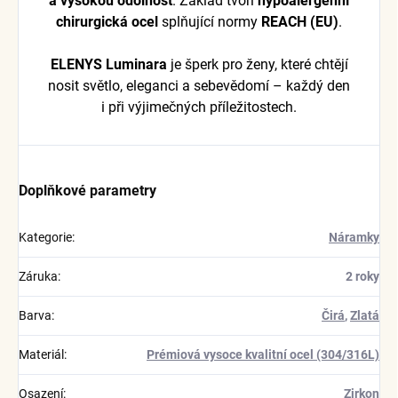
a vysokou odolnost
. Základ tvoří
hypoalergenní
chirurgická ocel
splňující normy
REACH (EU)
.
ELENYS Luminara
je šperk pro ženy, které chtějí
nosit světlo, eleganci a sebevědomí – každý den
i při výjimečných příležitostech.
Doplňkové parametry
Kategorie
:
Náramky
Záruka
:
2 roky
Barva
:
Čirá
,
Zlatá
Materiál
:
Prémiová vysoce kvalitní ocel (304/316L)
Osazení
:
Zirkon