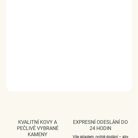
ELENYS Luminara je pevný otevřený náramek s jemným
třpytem čirých zirkonů, který na zápěstí působí luxusně,
čistě a sebevědomě. Zlatá linie světla zvýrazní ruku
elegantním detailem, který je nepřehlédnutelný, ale nikdy
nepůsobí přehnaně.
Vyrobeno s technologií
Elenys Signature Gold™
– 18k
pozlacení pro dlouhotrvající lesk a odolnost;
voděodolný
a hypoalergenní
.
DETAILNÍ INFORMACE
ZEPTAT SE
HLÍDAT
KVALITNÍ KOVY A
EXPRESNÍ ODESLÁNÍ DO
PEČLIVĚ VYBRANÉ
24 HODIN
KAMENY
Vše skladem, rychlé dodání – aby