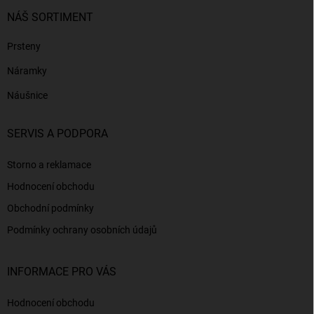
NÁŠ SORTIMENT
Prsteny
Náramky
Náušnice
SERVIS A PODPORA
Storno a reklamace
Hodnocení obchodu
Obchodní podmínky
Podmínky ochrany osobních údajů
INFORMACE PRO VÁS
Hodnocení obchodu