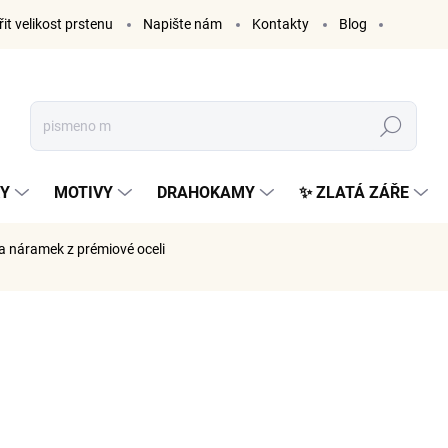
it velikost prstenu
Napište nám
Kontakty
Blog
Hledat
KY
MOTIVY
DRAHOKAMY
✨ ZLATÁ ZÁŘE
la
náramek z prémiové oceli
ČKA:
ELENYS
1 299
1 074 Kč 
Měrná
SKLADE
cena: