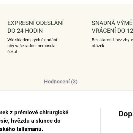
EXPRESNÍ ODESLÁNÍ
SNADNÁ VÝMĚ
DO 24 HODIN
VRÁCENÍ DO 12
Vše skladem, rychlé dodání –
Bez starostí, bez zbyt
aby vaše radost nemusela
otázek.
čekat.
Hodnocení (3)
mek z prémiové chirurgické
Dop
ěsíc, hvězdu a slunce do
ského talismanu.