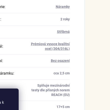
rie
:
Náramky
a
:
2 roky
Stříbrná
Prémiová vysoce kvalitní
ál
:
ocel (304/316L)
í
:
Bez osazení
náramku
:
cca 2,5 cm
Splňuje mezinárodní
kace
:
testy dle přísných norem
REACH (EU)
a k
náramku
:
17+5 cm