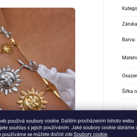
Katego
Záruk
Barva
:
Materi
Osazen
Šířka 
Certifi
web používá soubory cookie. Dalším procházením tohoto webu
jete souhlas s jejich používáním. Jaké soubory cookie sbíráme 
Délka 
e používáme se můžete dočíst zde
Soubory cookie
.