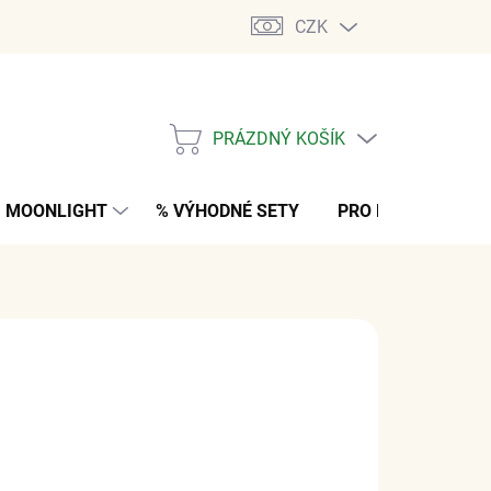
CZK
PRÁZDNÝ KOŠÍK
NÁKUPNÍ
KOŠÍK
MOONLIGHT
% VÝHODNÉ SETY
PRO MUŽE
K
 Kč
bez DPH
M
(2 KS)