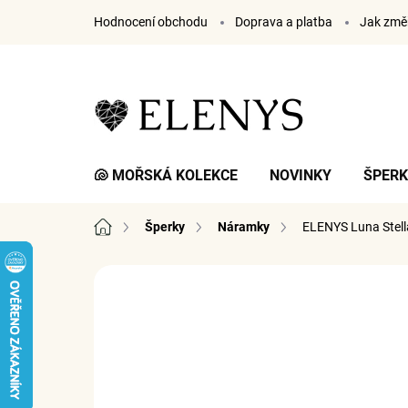
Přejít
Hodnocení obchodu
Doprava a platba
Jak změř
na
obsah
🐚 MOŘSKÁ KOLEKCE
NOVINKY
ŠPER
Domů
Šperky
Náramky
ELENYS Luna Stel
3 hodnocení
Podrobnosti hodnocení
ZNA