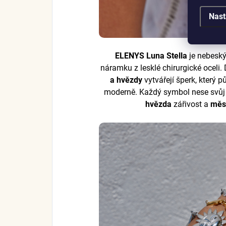
Nast
ELENYS Luna Stella
je nebeský
náramku z lesklé chirurgické oceli
a hvězdy
vytvářejí šperk, který 
moderně. Každý symbol nese svů
hvězda
zářivost a
měs