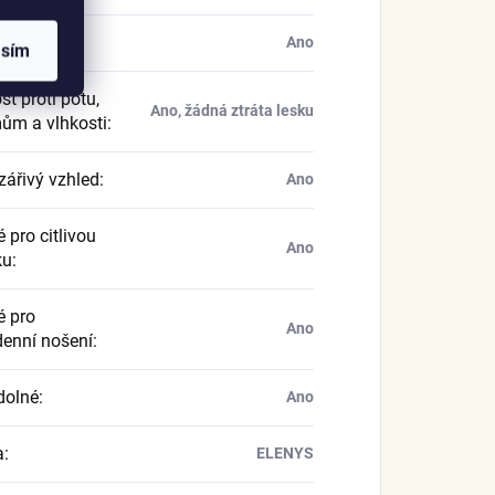
ergenní
:
Ano
asím
t proti potu,
Ano, žádná ztráta lesku
ům a vlhkosti
:
zářivý vzhled
:
Ano
 pro citlivou
Ano
ku
:
 pro
Ano
enní nošení
:
dolné
:
Ano
a
:
ELENYS