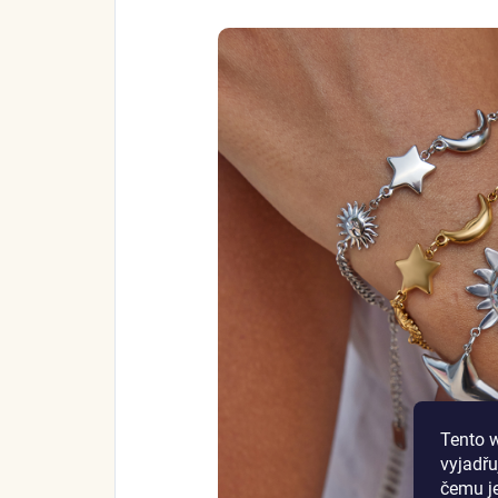
Tento 
vyjadřu
čemu j