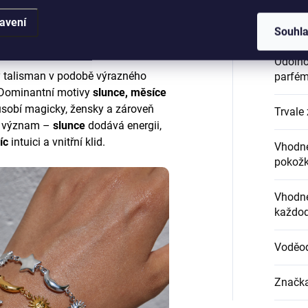
avení
Hypoal
Souhl
Odolnos
 talisman v podobě výrazného
parfém
. Dominantní motivy
slunce, měsíce
působí magicky, žensky a zároveň
Trvale 
j význam –
slunce
dodává energii,
íc
intuici a vnitřní klid.
Vhodné
pokož
Vhodné
každod
Voděo
Značk