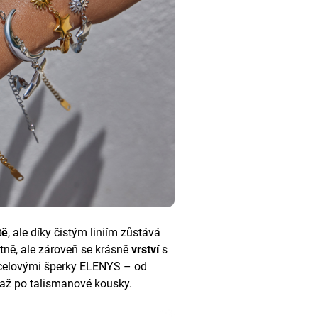
tě
, ale díky čistým liniím zůstává
tně, ale zároveň se krásně
vrství
s
 ocelovými šperky ELENYS – od
až po talismanové kousky.