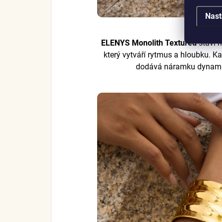
Nast
ELENYS Monolith Textured
staví 
který vytváří rytmus a hloubku. Ka
dodává náramku dynamiku