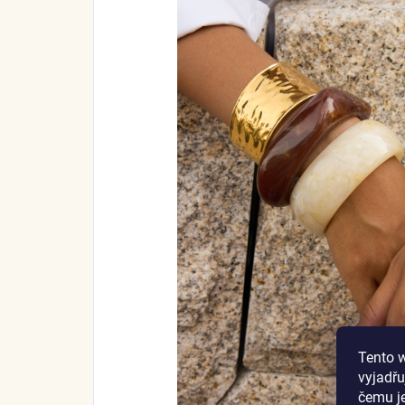
Tento 
vyjadřu
čemu j