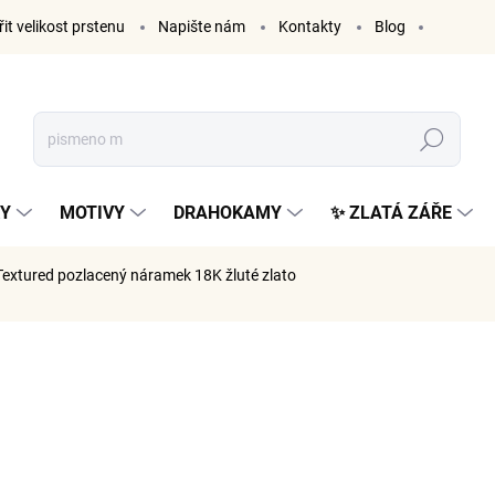
it velikost prstenu
Napište nám
Kontakty
Blog
Hledat
KY
MOTIVY
DRAHOKAMY
✨ ZLATÁ ZÁŘE
Textured
pozlacený náramek 18K žluté zlato
ČKA:
ELENYS
1 499
1 239 Kč 
Měrná
SKLADE
cena: