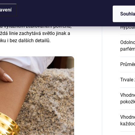
Délka 
avení
Souhl
na výrazném žebrovaném povrchu,
Hypoal
ždá linie zachytává světlo jinak a
 i bez dalších detailů.
Odolnos
parfém
Průmě
Trvale 
Vhodné
pokož
Vhodné
každod