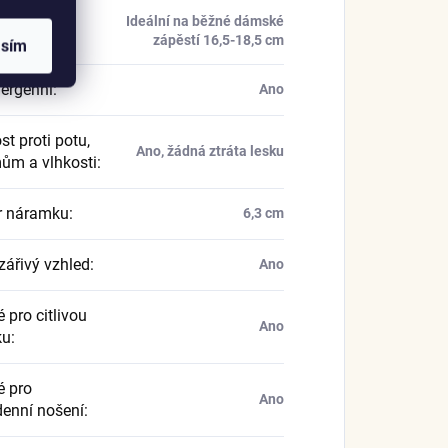
Ideální na běžné dámské
náramku
:
zápěstí 16,5-18,5 cm
asím
ergenní
:
Ano
t proti potu,
Ano, žádná ztráta lesku
ům a vlhkosti
:
r náramku
:
6,3 cm
zářivý vzhled
:
Ano
 pro citlivou
Ano
ku
:
 pro
Ano
enní nošení
: