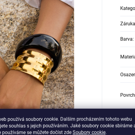
Katego
Záruk
Barva
:
Materi
Osazen
Povrch
web používá soubory cookie. Dalším procházením tohoto webu
Certifi
jete souhlas s jejich používáním. Jaké soubory cookie sbíráme 
e používáme se můžete dočíst zde
Soubory cookie
.