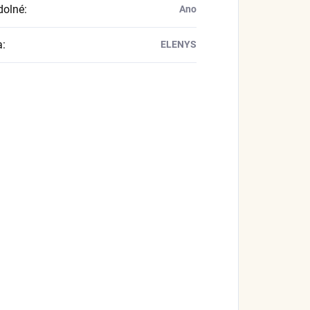
dolné
:
Ano
a
:
ELENYS