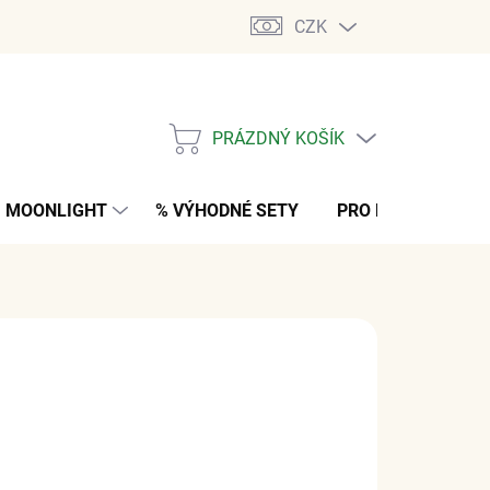
CZK
PRÁZDNÝ KOŠÍK
NÁKUPNÍ
KOŠÍK
MOONLIGHT
% VÝHODNÉ SETY
PRO MUŽE
K
 Kč
bez DPH
M
(1 KS)