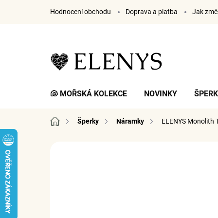
Přejít
Hodnocení obchodu
Doprava a platba
Jak změř
na
obsah
🐚 MOŘSKÁ KOLEKCE
NOVINKY
ŠPER
Domů
Šperky
Náramky
ELENYS Monolith 
4 hodnocení
Podrobnosti hodnocení
ZNA