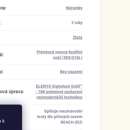
rie
:
Náramky
a
:
2 roky
Zlatá
Prémiová vysoce kvalitní
ál
:
ocel (304/316L)
í
:
Bez osazení
ELENYS Signature Gold™
ová úprava
:
- 18K prémiové pozlacení
nejmodernější technikou
Splňuje mezinárodní
kace
:
testy dle přísných norem
a k
REACH (EU)