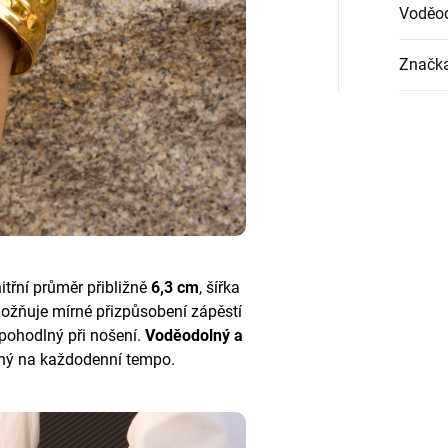
Voděo
Značk
itřní průměr přibližně
6,3 cm
, šířka
možňuje mírné přizpůsobení zápěstí
pohodlný při nošení.
Voděodolný a
ný na každodenní tempo.