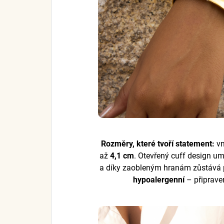
Rozměry, které tvoří statement:
vn
až
4,1 cm
. Otevřený cuff design u
a díky zaobleným hranám zůstává 
hypoalergenní
– připrave