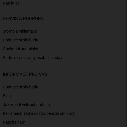
Náušnice
SERVIS A PODPORA
Storno a reklamace
Hodnocení obchodu
Obchodní podmínky
Podmínky ochrany osobních údajů
INFORMACE PRO VÁS
Hodnocení obchodu
Blog
Jak změřit velikost prstenu
Reklamační řád a odstoupení od smlouvy
Napište nám