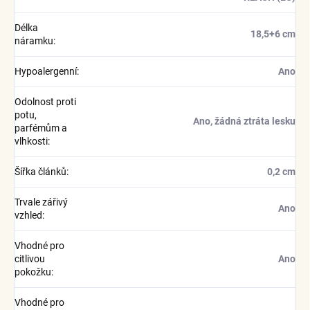
Délka
18,5+6 cm
náramku
:
Hypoalergenní
:
Ano
Odolnost proti
potu,
Ano, žádná ztráta lesku
parfémům a
vlhkosti
:
Šířka článků
:
0,2 cm
Trvale zářivý
Ano
vzhled
:
Vhodné pro
citlivou
Ano
pokožku
:
Vhodné pro