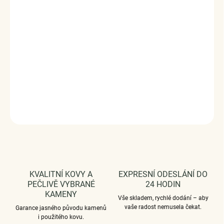
ELENYS Pearl Drop
je jemný náramek na nohu s
drobnými perlami, které se při chůzi lehce pohupují a
vytvářejí pocit klidu, lehkosti a ženské elegance.
Vyrobeno s technologií
Elenys Signature Gold™
– 18k
pozlacení pro dlouhotrvající lesk a odolnost;
voděodolný
a hypoalergenní
.
DETAILNÍ INFORMACE
ZEPTAT SE
HLÍDAT
KVALITNÍ KOVY A
EXPRESNÍ ODESLÁNÍ DO
PEČLIVĚ VYBRANÉ
24 HODIN
KAMENY
Vše skladem, rychlé dodání – aby
vaše radost nemusela čekat.
Garance jasného původu kamenů
i použitého kovu.