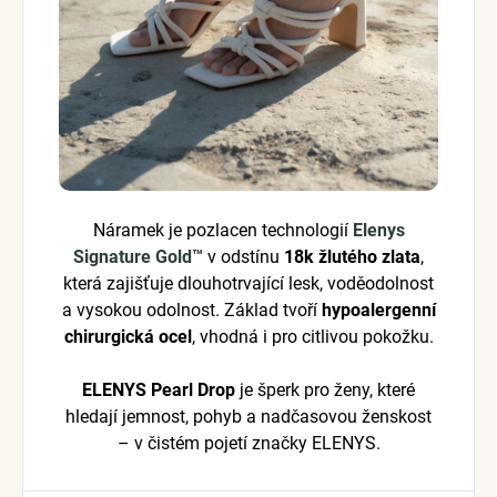
Náramek je pozlacen technologií
Elenys
Signature Gold™
v odstínu
18k žlutého zlata
,
která zajišťuje dlouhotrvající lesk, voděodolnost
a vysokou odolnost. Základ tvoří
hypoalergenní
chirurgická ocel
, vhodná i pro citlivou pokožku.
ELENYS Pearl Drop
je šperk pro ženy, které
hledají jemnost, pohyb a nadčasovou ženskost
– v čistém pojetí značky ELENYS.