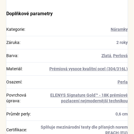
Doplňkové parametry
Kategorie
:
Náramky
Záruka
:
2 roky
Barva
:
Zlatá
,
Perlová
Materiál
:
Prémiová vysoce kvalitní ocel (304/316L)
Osazení
:
Perla
Povrchová
ELENYS Signature Gold™ - 18K prémiové
úprava
:
pozlacení nejmodernější technikou
Průměr perly
:
0,6 cm
Splňuje mezinárodní testy dle přísných norem
Certifikace
:
REACH (EU)