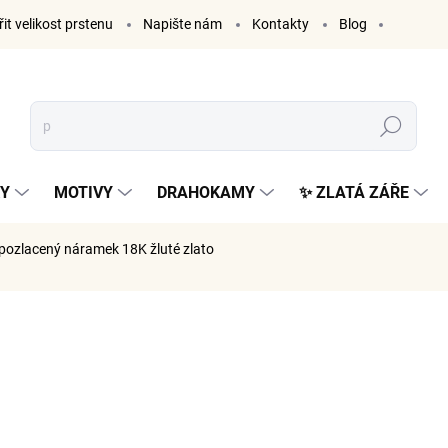
it velikost prstenu
Napište nám
Kontakty
Blog
Hledat
KY
MOTIVY
DRAHOKAMY
✨ ZLATÁ ZÁŘE
pozlacený náramek 18K žluté zlato
ČKA:
ELENYS
1 199
991 Kč be
Měrná
SKLADE
cena: