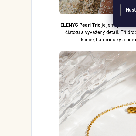
Nast
ELENYS Pearl Trio
je jemný náram
čistotu a vyvážený detail. Tři dro
klidně, harmonicky a přir