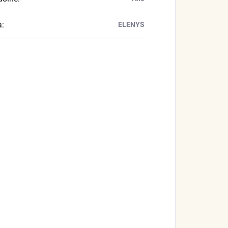
a
:
ELENYS