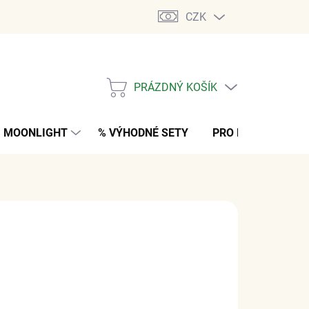
CZK
PRÁZDNÝ KOŠÍK
NÁKUPNÍ
KOŠÍK
MOONLIGHT
% VÝHODNÉ SETY
PRO MUŽE
K
 Kč
z DPH
M
(>5 KS)