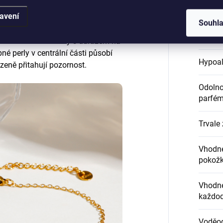
Certifi
avení
Souhl
Délka 
ek na nohu navržený s důrazem na
bné perly v centrální části působí
Hypoal
ozeně přitahují pozornost.
Odolnos
parfém
Trvale 
Vhodné
pokož
Vhodné
každod
Voděo