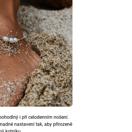
pohodlný i při celodenním nošení.
adné nastavení tak, aby přirozeně
nii kotníku.