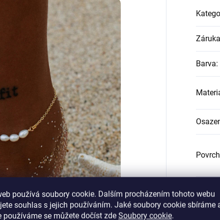
Katego
Záruk
Barva
:
Materi
Osazen
Povrch
Průměr
web používá soubory cookie. Dalším procházením tohoto webu
jete souhlas s jejich používáním. Jaké soubory cookie sbíráme 
e používáme se můžete dočíst zde
Soubory cookie
.