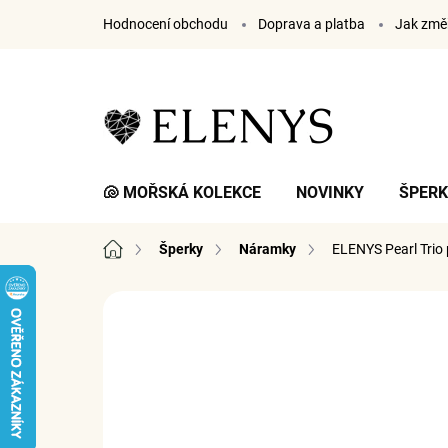
Přejít
Hodnocení obchodu
Doprava a platba
Jak změř
na
obsah
🐚 MOŘSKÁ KOLEKCE
NOVINKY
ŠPER
Domů
Šperky
Náramky
ELENYS Pearl Trio
5 hodnocení
Podrobnosti hodnocení
ZNA