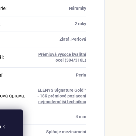
rie
:
Náramky
a
:
2 roky
Zlatá
,
Perlová
Prémiová vysoce kvalitní
ál
:
ocel (304/316L)
í
:
Perla
ELENYS Signature Gold™
ová úprava
:
- 18K prémiové pozlacení
nejmodernější technikou
 perly
:
4 mm
a k
Splňuje mezinárodní