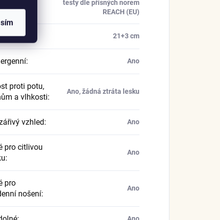
kace
:
testy dle přísných norem
REACH (EU)
asím
náramku
:
21+3 cm
ergenní
:
Ano
t proti potu,
Ano, žádná ztráta lesku
ům a vlhkosti
:
zářivý vzhled
:
Ano
 pro citlivou
Ano
ku
:
 pro
Ano
enní nošení
:
dolné
:
Ano