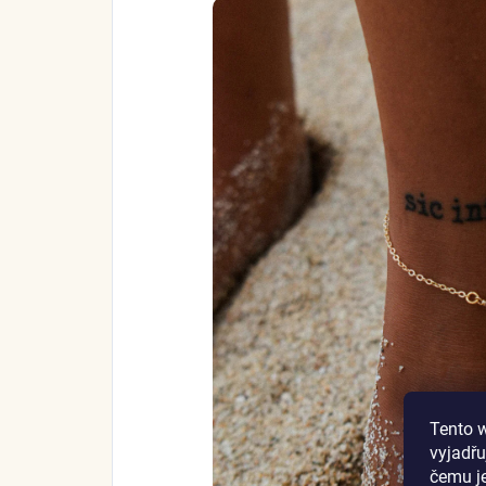
Tento 
vyjadřu
čemu j