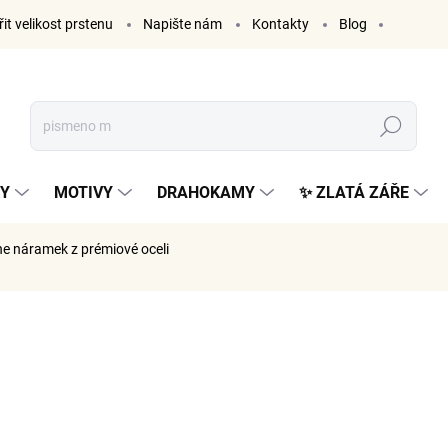
it velikost prstenu
Napište nám
Kontakty
Blog
Hledat
KY
MOTIVY
DRAHOKAMY
✨ ZLATÁ ZÁŘE
ne
náramek z prémiové oceli
ČKA:
ELENYS
1 249
1 032 Kč 
Měrná
SKLADE
cena: