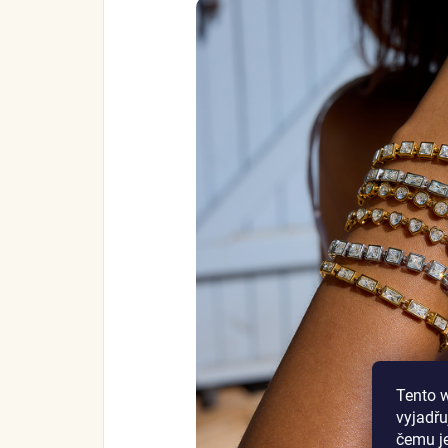
Tento 
vyjadřu
čemu j