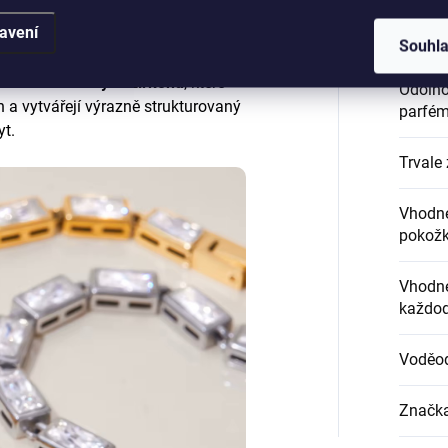
avení
Hypoal
Souhl
lá linie hranatých zirkonů
, které
Odolnos
h a vytvářejí výrazně strukturovaný
parfém
yt.
Trvale 
Vhodné
pokož
Vhodné
každod
Voděo
Značk