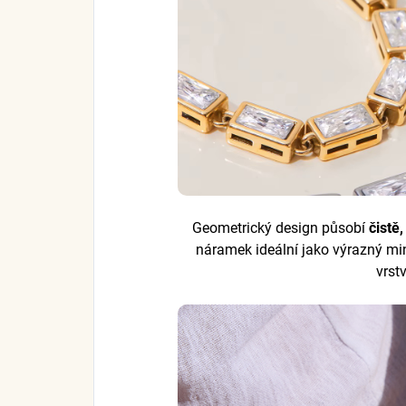
Geometrický design působí
čistě
náramek ideální jako výrazný min
vrst