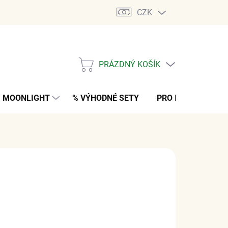
CZK
PRÁZDNÝ KOŠÍK
NÁKUPNÍ
KOŠÍK
MOONLIGHT
% VÝHODNÉ SETY
PRO MUŽE
K
 Kč
bez DPH
M
(>5 KS)