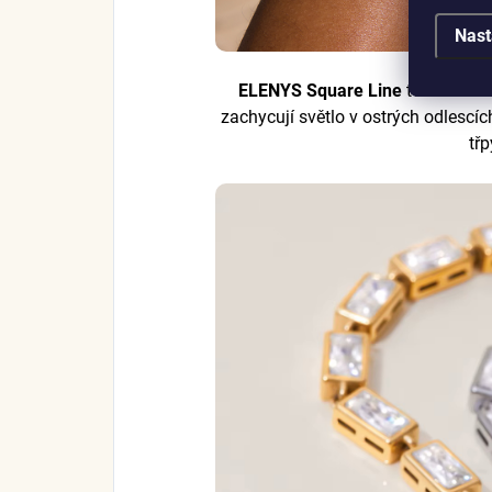
Nast
ELENYS Square Line
tvoří
souvis
zachycují světlo v ostrých odlescíc
třp