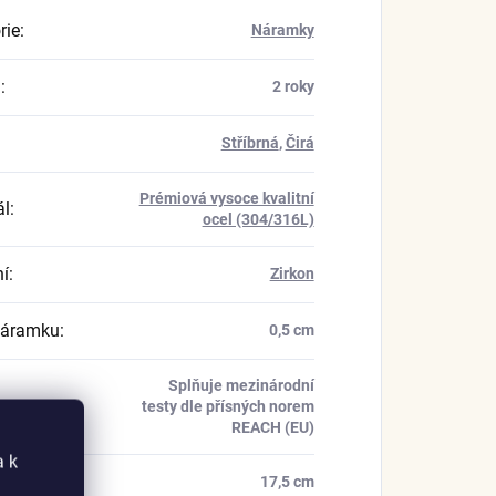
rie
:
Náramky
a
:
2 roky
Stříbrná
,
Čirá
Prémiová vysoce kvalitní
ál
:
ocel (304/316L)
í
:
Zirkon
náramku
:
0,5 cm
Splňuje mezinárodní
kace
:
testy dle přísných norem
REACH (EU)
a k
náramku
:
17,5 cm