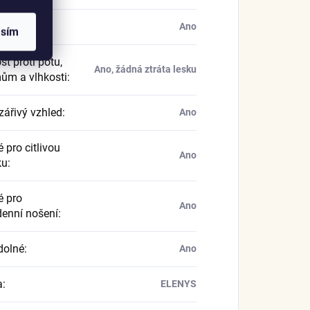
ergenní
:
Ano
asím
t proti potu,
Ano, žádná ztráta lesku
ům a vlhkosti
:
zářivý vzhled
:
Ano
 pro citlivou
Ano
ku
:
 pro
Ano
enní nošení
:
dolné
:
Ano
a
:
ELENYS