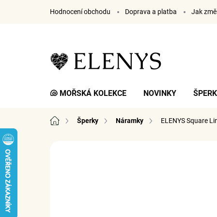
Přejít
Hodnocení obchodu
Doprava a platba
Jak změř
na
obsah
🐚 MOŘSKÁ KOLEKCE
NOVINKY
ŠPER
Domů
Šperky
Náramky
ELENYS Square Li
3 hodnocení
Podrobnosti hodnocení
ZNA