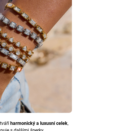
tváří
harmonický a luxusní celek
,
nuje s dalšími šperky.