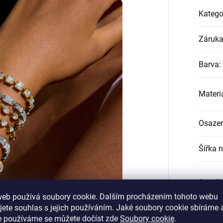
Katego
Záruk
Barva
:
Materi
Osazen
Šířka 
Certifi
web používá soubory cookie. Dalším procházením tohoto webu
jete souhlas s jejich používáním. Jaké soubory cookie sbíráme 
Délka 
e používáme se můžete dočíst zde
Soubory cookie
.